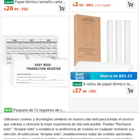
Papel térmico tamaño carta E
ca Colorido 3/5/10 Rollos, Papel Fot
Local
2
$
.00
-29%
con cupón
E. UU. 8.5x 11, 4 rollos de papel de i
ográfico Térmico No Adhesivo Rosa
26
$
.86
-72%
mpresora térmica de secado rápido,
Amarillo Azul Blanco, Adecuado par
compatible con impresoras portátile
a Cámara Instantánea Mini, Papel d
s A285M A282M A281M M835 M83
e Impresión para Pegatinas de Bolsi
4 M832
llo, Cuaderno y Álbum de Recortes
DIY
Ahorro de $83.22
4 rollos de papel térmico tam
Local
año carta de 8.5 x 11 pulgadas para
27
$
.58
-75%
impresora portátil, papel térmico de
secado rápido tamaño A4 para impr
esora, 4 rollos
Paquete de 12 registros de ch
NEW
equera, registros de cheques para c
4
$
.30
-46%
hequera personal, libro de registro d
Utilizamos cookies y tecnologías similares en nuestro sitio web para brindar el servicio
e cheques de papel grueso con col
que solicitas y ofrecerte la mejor experiencia de sitio web posible. Puedes "Rechazar
4-5 días hábiles
umnas de descripción extra anchas
todo", "Aceptar todo" o establecer tu preferencia de cookies en cualquier momento a tu
para control
elección. Al seleccionar "Aceptar todo", estableceremos todas las cookies opcionales,