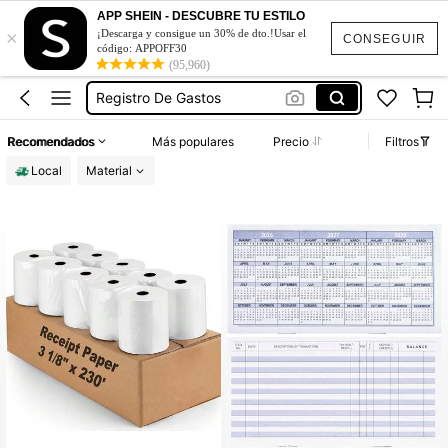
Rollo De Impresora
APP SHEIN - DESCUBRE TU ESTILO
×
¡Descarga y consigue un 30% de dto.!Usar el
Caja Registradora Para Negocio
CONSEGUIR
código: APPOFF30
Registro De Gastos
(95,960)
Papel Termico Para Impresora
Papel Para Impresora Termica
Recomendados
Más populares
Precio
Filtros
Rollo De Impresora
Local
Material
Caja Registradora Para Negocio