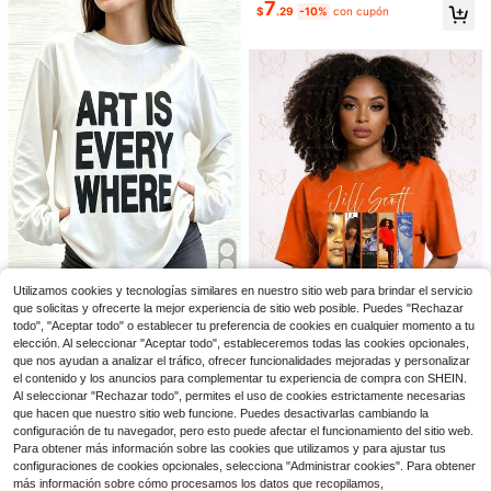
7
#2 Más vendidos
en Multicolor Camisetas De Mujer
$
.29
-10%
con cupón
as las estaciones, estilo retro vinta
¡Casi agotado!
ge cute Y2K y clean girl, perfecta p
ara salidas de primavera/verano/ot
oño, hogar, vuelta al colegio, festiv
al del oeste, cita dulce, vacacione
s, moda diaria
Ahorro de $12.50
36
#3 Más vendidos
en Mezclas de algodón Tops, blusas y camisetas de
Camiseta básica de cuello re
¡Casi agotado!
SHEIN Essnce Camiseta holgada de
Local
dondo para mujer, conjunto de vera
mujer de cuello redondo, espalda d
¡Casi agotado!
#3 Más vendidos
#3 Más vendidos
en Mezclas de algodón Tops, blusas y camisetas de
en Mezclas de algodón Tops, blusas y camisetas de
no de manga corta y fina para parej
escubierta y bajo asimétrico, 100%
500+ vendidos
¡Casi agotado!
¡Casi agotado!
6.4k+ vendidos
(1000+)
as, top con estampado de camuflaj
algodón, adecuada para el verano
12
9
#3 Más vendidos
en Mezclas de algodón Tops, blusas y camisetas de
$
.78
-49%
e retro.
$
.19
-11%
Utilizamos cookies y tecnologías similares en nuestro sitio web para brindar el servicio
28
¡Casi agotado!
que solicitas y ofrecerte la mejor experiencia de sitio web posible. Puedes "Rechazar
4-5 días hábiles
Camiseta gráfica Art Is E
todo", "Aceptar todo" o establecer tu preferencia de cookies en cualquier momento a tu
Local
NEW
7
5
verywhere, camiseta suave de cuel
elección. Al seleccionar "Aceptar todo", estableceremos todas las cookies opcionales,
$
.96
-85%
lo redondo, ropa casual cómoda pa
que nos ayudan a analizar el tráfico, ofrecer funcionalidades mejoradas y personalizar
Camiseta Unisex con Po
Local
NEW
ra verano, camiseta de algodón cas
Free Shipping
14
rtada del Álbum de Jill Scott | Top
el contenido y los anuncios para complementar tu experiencia de compra con SHEIN.
$
.90
-75%
ual para el día a día, camiseta unise
Corto Suelto y Cómodo
Al seleccionar "Rechazar todo", permites el uso de cookies estrictamente necesarias
x con estampado de letras
que hacen que nuestro sitio web funcione. Puedes desactivarlas cambiando la
Free Shipping
configuración de tu navegador, pero esto puede afectar el funcionamiento del sitio web.
Para obtener más información sobre las cookies que utilizamos y para ajustar tus
configuraciones de cookies opcionales, selecciona "Administrar cookies". Para obtener
más información sobre cómo procesamos los datos que recopilamos,