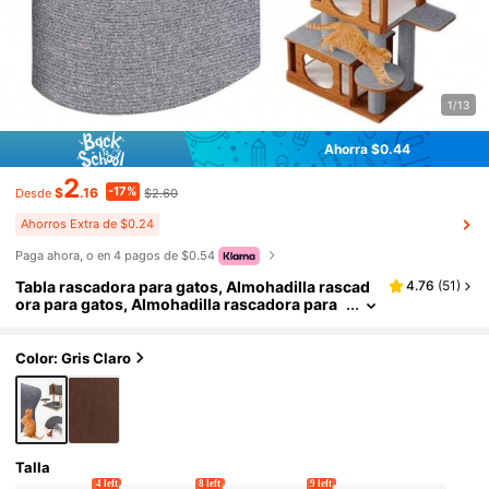
1/13
Ahorra $0.44
2
-17%
$
.16
$2.60
Desde
Ahorros Extra de $0.24
Paga ahora, o en 4 pagos de $0.54
Tabla rascadora para gatos, Almohadilla rascad
4.76
(
51
)
ora para gatos, Almohadilla rascadora para
gatos recortable, Alfombra protectora de m
uebles para gatos, Almohadilla rascadora para g
atos recortada sin residuos, Autoadhesiva, Jugu
Color: Gris Claro
ete interactivo para gatos
Talla
4 left
8 left
9 left