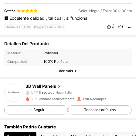
G***e
Color: Negro / Talla: 30x100cm
Excelente
calidad
,
tal
cual
,
si
funciona
Útil
(0)
Desde SHEIN US
Programa de puntos
Detalles Del Producto
538 Seguidores
4.91
Material:
Poliéster
Composición:
100% Poliéster
538 Seguidores
4.91
Ver más
538 Seguidores
4.91
3D Wall Panels
b***8
seguido
Hace 1 día
538 Seguidores
4.91
23K Vendido recientemente
1.9K Recompra
Seguir
Todos los artículos
538 Seguidores
4.91
También Podría Gustarte
538 Seguidores
4.91