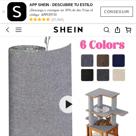
APP SHEIN - DESCUBRE TU ESTILO
×
¡Descarga y consigue un 30% de dto.!Usar el
CONSEGUIR
código: APPOFF30
(95,960)