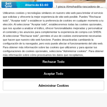
Ahorro de $3.60
1 pieza Almohadilla rascadora de sil
icona antideslizante y resistente m
2
Cama rascadora de gato de si
Local
$
.25
-34%
ontada en la pared, de estilo minima
Utilizamos cookies y tecnologías similares en nuestro sitio web para brindar el servicio
sal grande para gatos de interior - P
1
lista Ins de color gris de alta gama,
$
.80
-67%
que solicitas y ofrecerte la mejor experiencia de sitio web posible. Puedes "Rechazar
oste rascador y tumbona plegable 4
diseño curvo para adaptarse a la es
todo", "Aceptar todo" o establecer tu preferencia de cookies en cualquier momento a tu
en 1, mueble moderno para gatos de
quina de la pared, con detalles de m
madera natural, solución duradera y
elección. Al seleccionar "Aceptar todo", estableceremos todas las cookies opcionales,
asaje de gránulos de goma suave, e
ahorradora de espacio para el cuida
que nos ayudan a analizar el tráfico, ofrecer funcionalidades mejoradas y personalizar
liminación de pelo y autoentreten i
do de las garras
el contenido y los anuncios para complementar tu experiencia de compra con SHEIN.
miento, herramienta de masaje para
Al seleccionar "Rechazar todo", permites el uso de cookies estrictamente necesarias
la cara del gato, adecuada para el c
uidado del hogar, el juego diario de l
que hacen que nuestro sitio web funcione. Puedes desactivarlas cambiando la
as mascotas, todas las estaciones
configuración de tu navegador, pero esto puede afectar el funcionamiento del sitio web.
Para obtener más información sobre las cookies que utilizamos y para ajustar tus
configuraciones de cookies opcionales, selecciona "Administrar cookies". Para obtener
más información sobre cómo procesamos los datos que recopilamos,
Rechazar Todo
Ahorro de $1.90
Ahorro de $8.77
Almohadilla autoadhesiva para arañ
Aceptar Todo
ar de gato - Superficie resistente a
3
Rascador de cartón para gato
Local
$
.90
-33%
arañazos sin residuos y removible p
s 2 en 1 con pelota interactiva, cam
#4 Más vendidos
en Papel Rascadores para gatos
ara paredes y muebles, gato de inte
a de descanso duradera para gatos,
Administrar Cookies
rior, estilo moderno, almohadilla par
8
¡17% DE DESCUENTO!
AÑADIR A LA BOLSA
juguete de rascado para gatitos y g
$
.53
-51%
a arañar de gato para gato de interi
atos adultos, mueble multifuncional
or, protección de muebles, accesori
para interiores
os elegantes para mascotas, fácil d
e instalar, un imprescindible para du
eños de mascotas