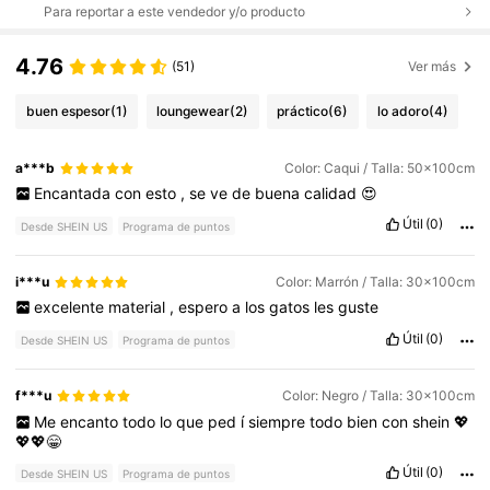
Para reportar a este vendedor y/o producto
4.76
(51)
Ver más
buen espesor
(1)
loungewear
(2)
práctico
(6)
lo adoro
(4)
a***b
Color: Caqui / Talla: 50x100cm
Encantada
con
esto
,
se
ve
de
buena
calidad
😍
Útil
(0)
Desde SHEIN US
Programa de puntos
i***u
Color: Marrón / Talla: 30x100cm
excelente
material
,
espero
a
los
gatos
les
guste
Útil
(0)
Desde SHEIN US
Programa de puntos
f***u
Color: Negro / Talla: 30x100cm
Me
encanto
todo
lo
que
ped
í
siempre
todo
bien
con
shein
💖
💖💖😁
Útil
(0)
Desde SHEIN US
Programa de puntos