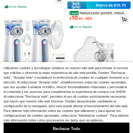
tura, la batería y la configuración de
carilla facial LED de 7 colores para
la placa base de la placa de doble p
el cuidado de la piel, portátil y recar
Ahorro de $10.70
Envío Rápido
rotección son más seguras, cable d
gable por USB, herramienta para el
e carga USB de cobre grueso; regul
Nebulizador portátil, nebuliza
cuidado facial.
Local
10
ación de la velocidad de conversió
dor para adultos y niños, para probl
$
.60
-50%
n de frecuencia de la placa principa
emas respiratorios, mascarillas neb
l, ahorro de energía inteligente
ulizadoras y nebulizador de malla c
Envío Rápido
on velocidad de nebulización ajust
able con cable de alimentación US
B, hidratación facial.
Aedwdpe Máscara facial LED
Local
11
de 7 colores, dispositivo de belleza,
Ahorro de $47.72
$
.70
-43%
recargable por USB, apta para uso f
acial diario en el hogar - Accesorio
Lápiz de plasma láser de 15 ni
Local
para el cuidado de la piel facial
veles para eliminar verrugas cutáne
50+ vendidos
Utilizamos cookies y tecnologías similares en nuestro sitio web para brindar el servicio
as, pecas, puntos negros, papiloma
20
$
.38
-70%
que solicitas y ofrecerte la mejor experiencia de sitio web posible. Puedes "Rechazar
s, verrugas, lunares, granos, elimina
ción de tatuajes, herramientas de b
todo", "Aceptar todo" o establecer tu preferencia de cookies en cualquier momento a tu
Pulverizador de niebla p
Local
NEW
elleza para el cuidado de la piel.
22
elección. Al seleccionar "Aceptar todo", estableceremos todas las cookies opcionales,
ortátil USB, dispositivo de hidrataci
$
.90
-42%
ón portátil con luz indicadora de co
que nos ayudan a analizar el tráfico, ofrecer funcionalidades mejoradas y personalizar
lores, incluye 2 mascarillas para hid
Ahorro de $8.00
el contenido y los anuncios para complementar tu experiencia de compra con SHEIN.
Envío Rápido
ratación facial y cuidado personal,
Al seleccionar "Rechazar todo", permites el uso de cookies estrictamente necesarias
Nebulizador portátil, nebuliza
funcionamiento silencioso para uso
Local
que hacen que nuestro sitio web funcione. Puedes desactivarlas cambiando la
8
dor para adultos y niños, para probl
doméstico y de viaje.
$
.00
-50%
configuración de tu navegador, pero esto puede afectar el funcionamiento del sitio web.
emas respiratorios, mascarillas neb
Para obtener más información sobre las cookies que utilizamos y para ajustar tus
ulizadoras y nebulizador de malla c
Envío Rápido
on velocidad de nebulización ajust
configuraciones de cookies opcionales, selecciona "Administrar cookies". Para obtener
able con cable de alimentación US
más información sobre cómo procesamos los datos que recopilamos,
Ahorro de $51.06
B, hidratación facial.
Rechazar Todo
4
Vaporizador facial profesiona
Local