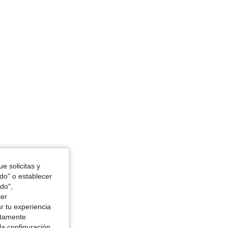
4.83
554
80K
4.83
554
80K
4.83
554
80K
e solicitas y
odo" o establecer
do",
cer
r tu experiencia
ctamente
la configuración