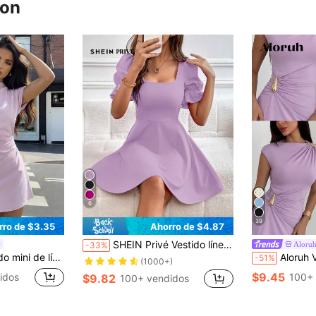
ron
6
39
rro de $3.35
Ahorro de $4.87
SHEIN Privé Vestido línea A de cuello cuadrado de manga farol
Aloru
-33%
on fruncido para ir al trabajo
Aloruh Vestido mini 
-51%
(1000+)
$9.45
idos
100+ 
$9.82
100+ vendidos