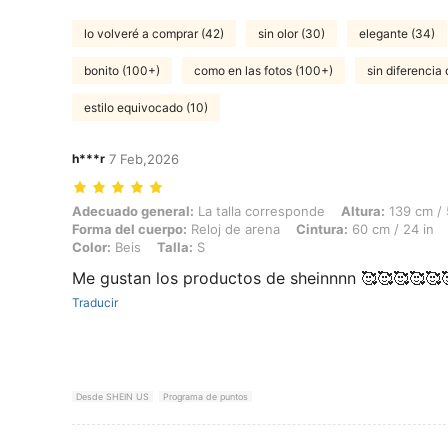
lo volveré a comprar (42)
sin olor (30)
elegante (34)
bonito (100+)
como en las fotos (100+)
sin diferencia 
estilo equivocado (10)
h***r
7 Feb,2026
Adecuado general: La talla corresponde, Altura: 139 cm / 55 in, Peso:
Adecuado general:
La talla corresponde
Altura:
139 cm / 
Forma del cuerpo:
Reloj de arena
Cintura:
60 cm / 24 in
Color:
Beis
Talla:
S
Me gustan los productos de sheinnnn 🥰🥰🥰🥰🥰
Traducir
Desde SHEIN US
Programa de puntos