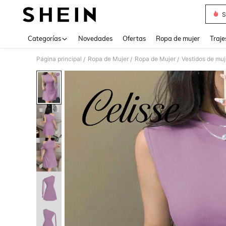
S
Use up 
Categorías
Novedades
Ofertas
Ropa de mujer
Traje
Página principal
Ropa de Mujer
Ropa de Mujer
Vestidos de muj
/
/
/