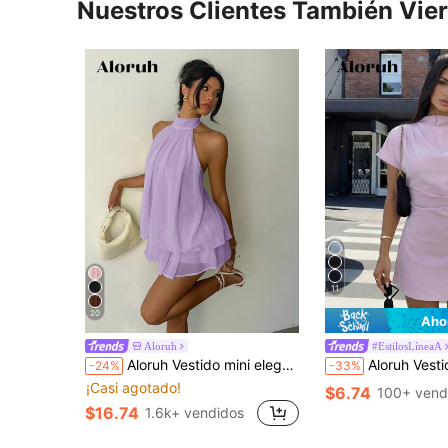
Nuestros Clientes También Vie
11
20
Aho
Aloruh
#EstilosLíneaA
Aloruh Vestido mini elegante de mujer con cuello halter y lazo en color amarillo claro
Aloruh Vestido mini de línea A c
-24%
-33%
¡Casi agotado!
$6.74
100+ vend
$16.74
1.6k+ vendidos