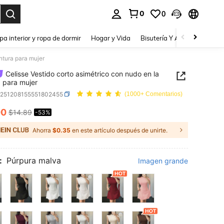
0
0
a. Press Enter to select.
pa interior y ropa de dormir
Hogar y Vida
Bisutería Y Accesorios
Be
intura para mujer
Celisse Vestido corto asimétrico con nudo en la
a para mujer
z251208155551802455
(1000+ Comentarios)
00
$14.89
-53%
ICE AND AVAILABILITY
Ahorra
$0.35
en este artículo después de unirte.
:
Púrpura malva
Imagen grande