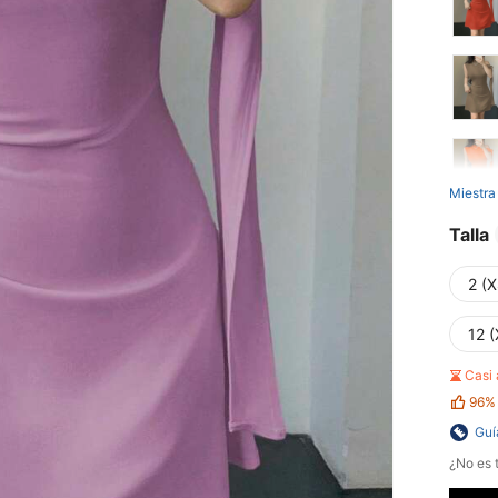
Miestra
Talla
2 (X
12 (
Casi
96%
Guí
¿No es t