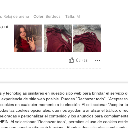
arena, Color: Burdeos, Talla: M
o:
Reloj de arena
Color:
Burdeos
Talla:
M
a ni
Útil (58)
la:
S
 y tecnologías similares en nuestro sitio web para brindar el servicio qu
r experiencia de sitio web posible. Puedes "Rechazar todo", "Aceptar t
 cookies en cualquier momento a tu elección. Al seleccionar "Aceptar to
das las cookies opcionales, que nos ayudan a analizar el tráfico, ofre
ejoradas y personalizar el contenido y los anuncios para complementa
EIN. Al seleccionar "Rechazar todo", permites el uso de cookies estri
acen que nuestro sitio web funcione. Puedes desactivarlas cambiando 