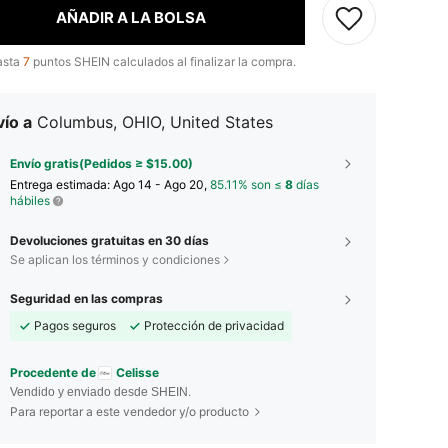
AÑADIR A LA BOLSA
asta
7
puntos SHEIN calculados al finalizar la compra.
ío a
Columbus, OHIO, United States
Envío gratis(Pedidos ≥ $15.00)
Entrega estimada:
Ago 14 - Ago 20,
85.11% son ≤
8
días
hábiles
Devoluciones gratuitas en 30 días
Se aplican los términos y condiciones
Seguridad en las compras
Pagos seguros
Protección de privacidad
Procedente de
Celisse
Vendido y enviado desde SHEIN.
Para reportar a este vendedor y/o producto