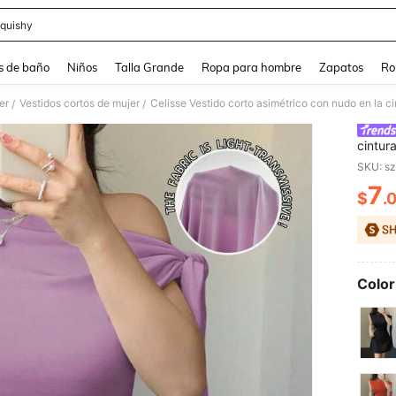
quishy
and down arrow keys to navigate search Búsqueda reciente and Busca y Encuentr
s de baño
Niños
Talla Grande
Ropa para hombre
Zapatos
Ro
er
Vestidos cortos de mujer
Celisse Vestido corto asimétrico con nudo en la c
/
/
cintur
SKU: s
7
$
.
PR
Color