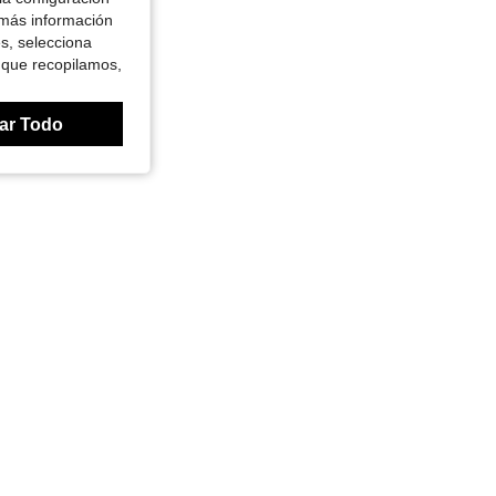
 más información
es, selecciona
 que recopilamos,
ar Todo