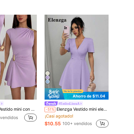
Ahorro de $11.04
h
#EstilosLíneaA
con manga acuchillada y decoración metálica
Elenzga Vestido mini elegante de mujer con línea A, cuello en V, frente cruzado, doble botonadura y decoración, para uso diurno, primavera/verano
-51%
¡Casi agotado!
vendidos
$10.55
100+ vendidos