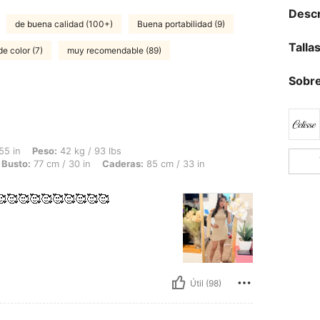
Descr
de buena calidad (100+)
Buena portabilidad (9)
Talla
de color (7)
muy recomendable (89)
Sobre
 42 kg / 93 lbs, Forma del cuerpo: Reloj de arena, Cintura: 60 cm / 24 in, Busto: 7
55 in
Peso:
42 kg / 93 lbs
Busto:
77 cm / 30 in
Caderas:
85 cm / 33 in
🥰🥰🥰🥰🥰🥰🥰🥰🥰🥰
Útil (98)