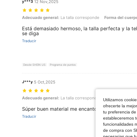
y***3
12 Nov,2025
Adecuado general: La talla corresponde, Forma del cuerpo: Reloj de 
Adecuado general:
La talla corresponde
Forma del cuerp
Está demasiado hermoso, la talla perfecta y la tel
se diga
Traducir
Desde SHEIN US
Programa de puntos
J***y
5 Oct,2025
Adecuado general: La talla corresponde, Color: Beis, Talla: S
Adecuado general:
La talla corresponde
Color:
Beis
Tal
Utilizamos cookies
ofrecerte la mejo
Súper buen material me encantó 10/10
tu preferencia de
Traducir
estableceremos to
funcionalidades m
de compra con SH
necesarias que h