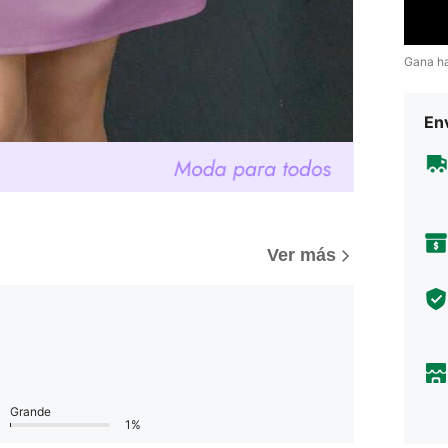
Gana h
Env
)
Ver más
Grande
1%