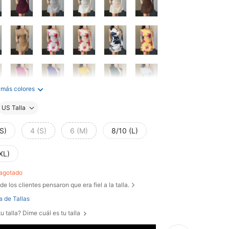
 más colores
US Talla
S)
4 (S)
6 (M)
8/10 (L)
XL)
 agotado
de los clientes pensaron que era fiel a la talla.
a de Tallas
u talla? Dime cuál es tu talla