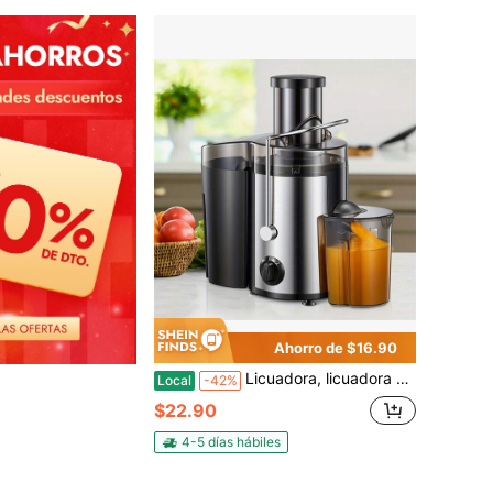
Ahorro de $16.90
Licuadora, licuadora de boca ancha de 7,6 cm (3 pulgadas), potencia máxima de 500 W, 3 velocidades, motor de 400 W, alta capacidad de extracción de jugo, fácil de limpiar, desmontable, apta para frutas y verduras, fácil de limpiar, acero inoxidable.
Local
-42%
$22.90
4-5 días hábiles