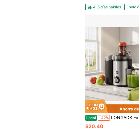
4-5 días hábiles
Envío g
Ahorro de
LONGADS Exprimidor multifunción, licuadora, batidora, procesador de alimentos, extractor de jugos de boca ancha de 7,6 cm para frutas y verduras, 3 velocidades, fácil d
Local
-42%
$20.40