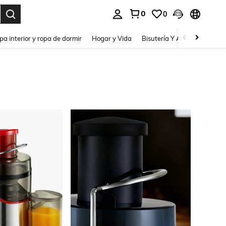
0
0
pa interior y ropa de dormir
Hogar y Vida
Bisutería Y Accesorios
Be