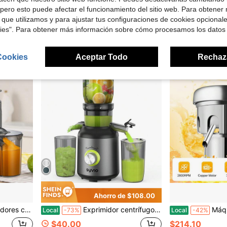
Local
-43%
Local
-54%
pero esto puede afectar el funcionamiento del sitio web. Para obtener
$21.70
$22.80
200
 que utilizamos y para ajustar tus configuraciones de cookies opcional
ratis
4-5 días hábiles
kies". Para obtener más información sobre cómo procesamos los datos
Cookies
Aceptar Todo
Rechaz
Ahorro de $108.00
centrífugos
Exprimidor centrífugo Syvio de 3 velocidades, máxima retención de nutrientes - Fácil de limpiar, diseño compacto adecuado para cocinas domésticas - Apto para frutas y verduras - La opción ideal para personas conscientes de la salud y amantes de los jugos frescos, imprescindible para los entusiastas del fitness
Máquina extractora de jugo de ace
Local
-73%
Local
-42%
$40.00
$214.10