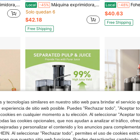
ración de 3 velocidades, motor de 400W, fácil de limpiar
Máquina exprimidora, Exprimidor Juilist de boca ancha de 3 pulgadas, para verduras y frutas con ajuste de 3 velocidades, motor de 400 W, fácil de limpiar
Fohere Máquina exprimidora, ex
Local
-45%
Local
-48%
Solo quedan 6
$40.63
$42.18
Free Shipping
Free Shipping
 y tecnologías similares en nuestro sitio web para brindar el servicio qu
r experiencia de sitio web posible. Puedes "Rechazar todo", "Aceptar t
 cookies en cualquier momento a tu elección. Al seleccionar "Aceptar to
das las cookies opcionales, que nos ayudan a analizar el tráfico, ofre
ejoradas y personalizar el contenido y los anuncios para complementa
Ahorro de $16.10
EIN. Al seleccionar "Rechazar todo", permites el uso de cookies estri
acen que nuestro sitio web funcione. Puedes desactivarlas cambiando 
utas y verduras, fácil de limpiar, acero inoxidable
Licuadora centrífuga potente de 500 W - Abertura de alimentación de 7,6 cm (3 pulgadas), apta para frutas y verduras enteras, de acero inoxidable, apta para lavavajillas, diseño desmontable para una fácil limpieza, 3 velocidades, alto rendimiento de zumo, regalo ideal para Navidad.
Exprimidor multifunción, licuadora de jugos, batidora, procesa