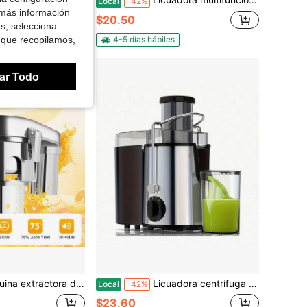
Local
-42%
 más información
$20.50
+ vendidos
es, selecciona
4-5 días hábiles
 que recopilamos,
ar Todo
ro inoxidable Rainaut, licuadora de fruta de 370W de uso intensivo, 2800RPM, 110V, 60Hz, 36.5*29*36.5cm/14.37*11.41*14.37in
Licuadora centrífuga con entrada de 7,6 cm (3 pulgadas) de ancho - Licuadora eléctrica de alta velocidad de 18000 RPM, ideal para frutas y verduras enteras - Diseño fácil de limpiar, utensilio de cocina compacto - Apta para uso doméstico y comercial, para preparar jugos saludables
Local
-42%
$23.60