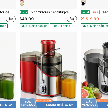
y verduras de acero inoxidable
Exprimidores centrífugos
Reemix
Local
Local
-67%
$49.99
$19.99
ratis
4-5 días hábiles
Free Shipping
4-5 días hábile
 $34.62
Ahorro de $34.62