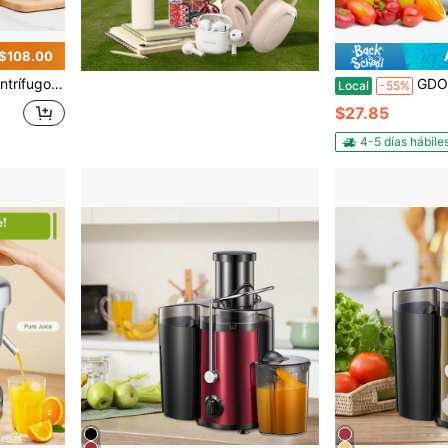
 $108.00
 personas conscientes de la salud y amantes de los jugos frescos, imprescindible para los entusiastas del fitness
GDOR
Local
-55%
$27.85
4-5 días hábile