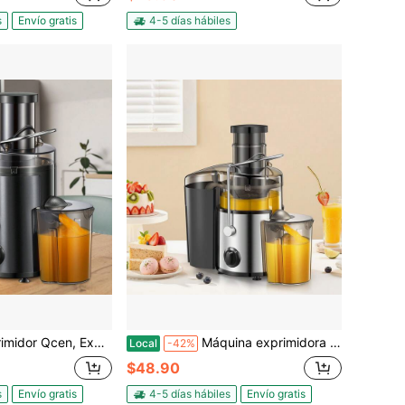
s
Envío gratis
4-5 días hábiles
ugo de 500W con boca de alimentación ancha de 3" para frutas y verduras, fácil de limpiar, acero inoxidable (negro metálico)
Máquina exprimidora centrífuga QCen de 500W - Extractor de jugos de boca ancha de 3" para frutas y verduras, fácil de limpiar, de acero inoxidable
Local
-42%
$48.90
s
Envío gratis
4-5 días hábiles
Envío gratis