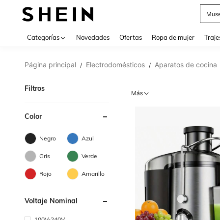
Muse
Categorías
Novedades
Ofertas
Ropa de mujer
Traje
Página principal
Electrodomésticos
Aparatos de cocina
/
/
Filtros
Más
Color
Negro
Azul
Gris
Verde
Rojo
Amarillo
Voltaje Nominal
100V-240V