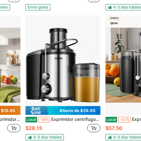
ratis
Envío gratis
4-5 días hábile
 $15.00
Ahorro de $39.65
e limpiar, desmontable, alto rendimiento de jugo, extracción rápida de jugo para frutas y verduras.
Exprimidor centrífugo GDOR de 800 W para frutas y verduras, ideal para una vida saludable. Doble velocidad, tolva de alimentación de 7,6 cm de ancho, boquilla antigoteo, fácil de limpiar. Incluye jarra y cepillo. Color negro y transparente (ideal para una vida saludable).
Exprimidor Qcen, Exprimidor centríf
Local
-58%
Local
-43%
$28.15
$57.50
4-5 días hábiles
4-5 días hábile