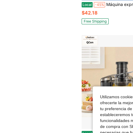
Máquina exprimidora, Exprimidor Juilist de boca ancha de 3", para verduras y frutas con configu
Local
-45%
$42.18
Free Shipping
Utilizamos cookies
ofrecerte la mejo
tu preferencia de
estableceremos to
funcionalidades m
de compra con SH
necesarias que h
Exprimidor QCen, Extractor centrífugo de 500W con boca de alimentación ancha de 3" para fr