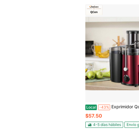
Exprimidor Qcen, extractor de zumo centrífugo de 500W con boca de alimentación ancha de 3" para frutas y ver
Local
-43%
$57.50
4-5 días hábiles
Envío g