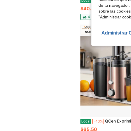
Local
-45%
de tu navegador, 
$40.19
sobre las cookies
4-5 días hábiles
Envío g
"Administrar coo
Administrar 
QCen Exprimidores 
Local
-43%
$65.50