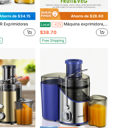
Ahorro de $34.15
Ahorro de $28.60
 Exprimidores
Máquina exprimidora, control de 3 velocidades, para exprimir frutas y verduras enteras, extractor centrífugo de jugo con potencia máxima de 400W, incluye cepillo de limpieza y recetas para jugos
Local
-42%
$38.70
s
Free Shipping