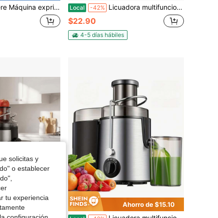
primidor de boca ancha de 3", para verduras y frutas con 3 ajustes de velocidad, motor de 400W, fácil de limpiar
Licuadora multifuncional, ideal para frutas y verduras. Boca ancha para una fácil extracción del jugo, fácil de limpiar, libre de BPA, apta para lavavajillas, diseño que ahorra espacio. La opción ideal para una vida sana y bebidas deliciosas. Regalo perfecto para Navidad.
Local
-42%
$22.90
4-5 días hábiles
e solicitas y
odo" o establecer
do",
cer
r tu experiencia
Ahorro de $27.20
Ahorro de $15.10
ctamente
la configuración
dor de alimentos, extractor de jugos de boca ancha de 3 pulgadas para verduras y frutas, 3 ajustes de velocidad, fácil de limpiar, desmontable, alto rendimiento de jugo, extracción rápida de jugos para frutas y verduras
Licuadora multifuncional, extractor de jugo de boca ancha de 7,6 cm (3 pulgadas) con una potencia máxima de 600 W, apto para frutas y verduras, desmontable y fácil de limpiar, alto rendimiento de jugo, rápida velocidad de extracción, ideal para regalar.