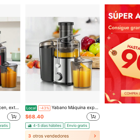
duras, fácil de limpiar, de acero inoxidable (rojo metálico)
Yabano Máquina exprimidora centrífuga QCen de 500W - Extractor de jugos de boca ancha de 3" para frutas y verduras, fácil de limpiar, de acero inoxidable
Local
-43%
$68.40
ratis
4-5 días hábiles
Envío gratis
3
otros vendedores