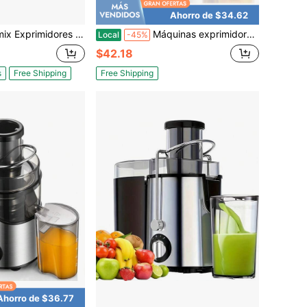
Ahorro de $34.62
 Exprimidores centrífugos
Máquinas exprimidoras, Exprimidor Juilist de 3" de boca ancha, para verduras y frutas con ajuste de 3 velocidades, motor de 400W, fácil de limpiar
Local
-45%
$42.18
s
Free Shipping
Free Shipping
Ahorro de $36.77