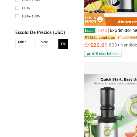
110V
100V-130V
Ahorro de
Exprimidor multifuncional, máquina de jugo de frutas, apto para verduras y frutas - Apertura de alimentación ancha para una extracción de jugo fácil, fácil de limpiar, diseño ahorrador de espacio, opción
Local
-44%
Escala De Precios (USD)
#1 Más vendidos
Mín.:
Máx:
Ok
$20.01
600+ vendid
4-5 días hábiles