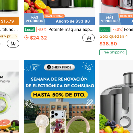
 $15.79
Ahorro de $33.88
 ideal para un estilo de vida saludable y bebidas deliciosas, regalo de Navidad, regalo de inauguración de casa
Potente máquina exprimidora centrífuga: tolva de alimentación de boca ancha EXTRA de 3 PULGADAS para exprimir fácilmente frutas y verduras, acero inoxidable, fácil de limpiar, apta para lavavajillas, perfecta para una vida saludable y deliciosas recetas de jugos
Fohere Máquinas de licuadora, licuado
Local
-58%
Local
-48%
Solo quedan 4
en Exprimidor y procesador de alimentos
$24.32
$38.80
os
Free Shipping