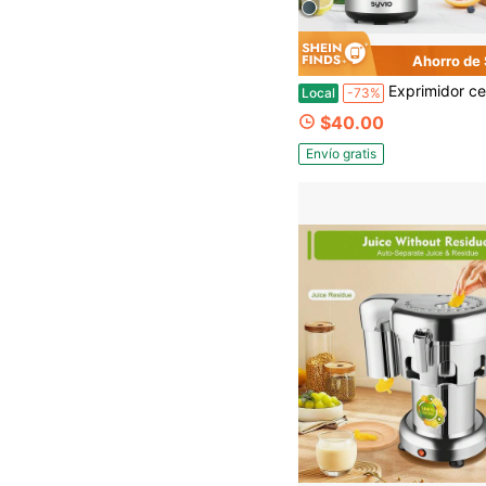
Ahorro de
Exprimidor centrífugo Syvio de 3 velocidades, máxima retención de nutrientes - Fácil de limpiar, diseño compacto adecuado para cocinas domésticas - Apto para frutas y verduras - La opción ideal para
Local
-73%
$40.00
Envío gratis