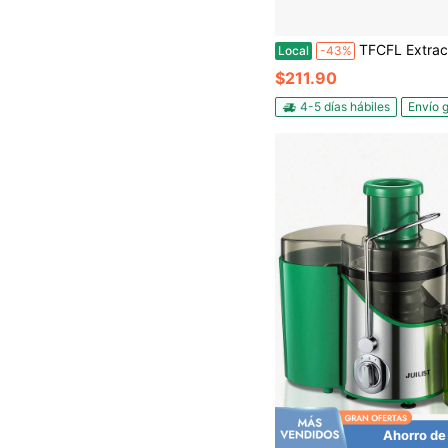
TFCFL Extractor de jugo centrífugo comercial de frutas 
Local
-43%
$211.90
4-5 días hábiles
Envío g
Ahorro de