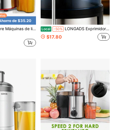
Ahorro de $35.20
ra extractora de boca ancha de 3", potencia máxima de 800 W, para verduras y frutas con 3 ajustes de velocidad, motor de 400 W, color rojo
LONGADS Exprimidor multifunción, licuadora, batidora, procesador de alimentos, extractor de jugos de boca ancha de 7,6 cm para frutas y verduras, 3 velocidades, fácil de limpiar, desmontable, alto rendimiento de jugo, extracción rápida de jugo para frutas y verduras.
Local
-50%
$17.80