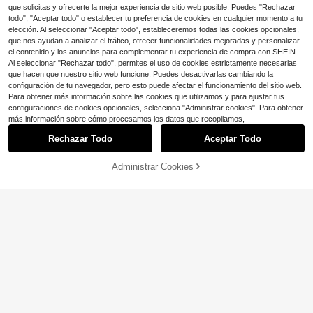
Envío Rápido
Envío gratis
illa portátil negra, ideal para acamp
que solicitas y ofrecerte la mejor experiencia de sitio web posible. Puedes "Rechazar
ar, aventuras al aire libre y reunione
todo", "Aceptar todo" o establecer tu preferencia de cookies en cualquier momento a tu
s en el jardín.
200 piezas Pinchos de bamb
Local
elección. Al seleccionar "Aceptar todo", estableceremos todas las cookies opcionales,
3
ú de 15 cm (6 pulgadas) para barba
que nos ayudan a analizar el tráfico, ofrecer funcionalidades mejoradas y personalizar
$
.60
-43%
coa, aperitivos, frutas, cócteles, fue
el contenido y los anuncios para complementar tu experiencia de compra con SHEIN.
nte de chocolate, cocina, parrilla, m
Envío Rápido
Al seleccionar "Rechazar todo", permites el uso de cookies estrictamente necesarias
anualidades y fiestas. talla grande
que hacen que nuestro sitio web funcione. Puedes desactivarlas cambiando la
opciones de tamaño: 15 cm (6"), 20
configuración de tu navegador, pero esto puede afectar el funcionamiento del sitio web.
cm (8"), 25 cm (10"), 30 cm (12"), 9
0 cm (36")
Para obtener más información sobre las cookies que utilizamos y para ajustar tus
configuraciones de cookies opcionales, selecciona "Administrar cookies". Para obtener
Mostrar artículos similares con stock
Ver todo
más información sobre cómo procesamos los datos que recopilamos,
TIROTO Wok de hierro de 12.
Local
19
6" - 11 piezas de woks y sartenes p
Rechazar Todo
Aceptar Todo
Lo sentimos, este producto está agotado.
$
.99
-50%
Freidora de gas comercial de
Local
ara saltear con tapa, wok chino sin
doble tanque 6L X 2 de acero inoxid
#5 Más vendidos
en 65+ USD Barbacoa
Ahorro de $215.73
revestimiento con 10 accesorios de
able, doble cilindro, control de temp
83
Administrar Cookies
cocina, wok para exteriores, wok d
AGOTADO
$
.90
-43%
eratura preciso, electrodoméstico d
Plancha antiadherente de 2
Local
e fondo plano para cocinas eléctric
e cocina de uso rudo y , portátil par
3" x 16" para parrilla de gas, planch
Solo quedan 7
as, de inducción y de gas
Envío Rápido
Envío gratis
a restaurante, tienda de papas fritas
a de hierro fundido resistente para
165
$
.87
-57%
y catering, para alimentos fritos en
estufa con ranura para grasa, super
aceite
Ahorro de $47.94
ficie plana reforzada y limpieza sen
Free Shipping
cilla, para fiestas, campamentos y t
Pinzas de servir, pinzas de co
Local
ailgating
17
cina, pinzas de bufé, pinzas de ace
$
.76
-73%
ro inoxidable para servir alimentos,
pinzas pequeñas (23cm)
Ahorro de $6.85