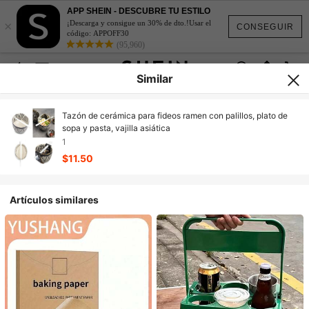
APP SHEIN - DESCUBRE TU ESTILO
×
¡Descarga y consigue un 30% de dto.!Usar el
CONSEGUIR
código: APPOFF30
(95,960)
Similar
Tazón de cerámica para fideos ramen con palillos, plato de
sopa y pasta, vajilla asiática
1
$11.50
Artículos similares