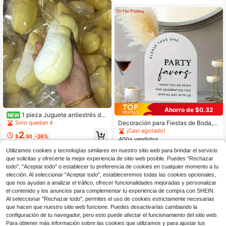
adero y reutilizable, perfecto para a
decuado para maestros de aula Pri
ñadir un toque festivo a tus eventos
mer día de escuela Decoración de t
especiales.
ablero de anuncios y fiesta
Ahorro de $0.32
1 pieza Juguete antiestrés de
NEW
pulpa de fruta de durián realista de r
Decoración para Fiestas de Boda, E
Solo quedan 4
ebote lento, juguete antiestrés suav
legante Letrero de Mesa de Acrílico
¡Casi agotado!
2
e para relajarse y aliviar la ansieda
con Forma de Lazo y Base - Diseño
$
.50
-26%
400+ vendidos
d, adecuado para regalos de boda y
"PARTY FAVORS" para Bodas, Fune
2
recuerdos de fiesta
rales y Eventos Especiales - Letrero
Utilizamos cookies y tecnologías similares en nuestro sitio web para brindar el servicio
$
.38
-12%
de Celebración Universal
que solicitas y ofrecerte la mejor experiencia de sitio web posible. Puedes "Rechazar
2
Hay otros vendedores
todo", "Aceptar todo" o establecer tu preferencia de cookies en cualquier momento a tu
elección. Al seleccionar "Aceptar todo", estableceremos todas las cookies opcionales,
que nos ayudan a analizar el tráfico, ofrecer funcionalidades mejoradas y personalizar
el contenido y los anuncios para complementar tu experiencia de compra con SHEIN.
Al seleccionar "Rechazar todo", permites el uso de cookies estrictamente necesarias
que hacen que nuestro sitio web funcione. Puedes desactivarlas cambiando la
configuración de tu navegador, pero esto puede afectar el funcionamiento del sitio web.
Para obtener más información sobre las cookies que utilizamos y para ajustar tus