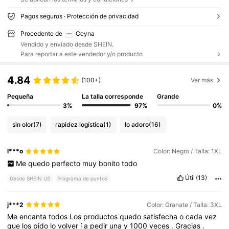
Pagos seguros · Protección de privacidad
Procedente de
Ceyna
Vendido y enviado desde SHEIN.
Para reportar a este vendedor y/o producto
4.84
(100+)
Ver más
Pequeña
La talla corresponde
Grande
3%
97%
0%
sin olor
(7)
rapidez logística
(1)
lo adoro
(16)
l***o
Color: Negro / Talla: 1XL
Me
quedo
perfecto
muy
bonito
todo
Útil
(13)
Desde SHEIN US
Programa de puntos
j***2
Color: Granate / Talla: 3XL
Me
encanta
todos
Los
productos
quedo
satisfecha
o
cada
vez
que
los
pido
lo
volver
í
a
pedir
una
y
1000
veces
.
Gracias
.