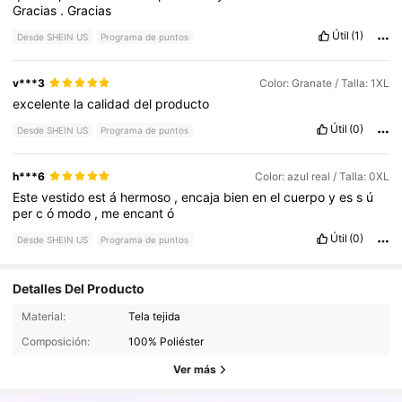
Gracias
.
Gracias
Útil
(1)
Desde SHEIN US
Programa de puntos
v***3
Color: Granate / Talla: 1XL
excelente
la
calidad
del
producto
Útil
(0)
Desde SHEIN US
Programa de puntos
h***6
Color: azul real / Talla: 0XL
Este
vestido
est
á
hermoso
,
encaja
bien
en
el
cuerpo
y
es
s
ú
per
c
ó
modo
,
me
encant
ó
Útil
(0)
Desde SHEIN US
Programa de puntos
Detalles Del Producto
Material:
Tela tejida
43K Seguidores
4.65
Composición:
100% Poliéster
Ver más
43K Seguidores
4.65