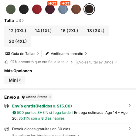
Talla
US
12
(0XL)
14
(1XL)
16
(2XL)
18
(3XL)
20
(4XL)
Guía de Tallas
Verificar mi tamaño
97%
encontró que era fiel a la talla
¿No es tu talla? Dinos
Más Opciones
Mini
Envío a
United States
Envío gratis(Pedidos ≥ $15.00)
500 puntos SHEIN si llega tarde
Entrega estimada:
Ago 14 - Ago
20,
85.11% son ≤
8
días hábiles
Devoluciones gratuitas en 30 días
Se aplican los términos y condiciones