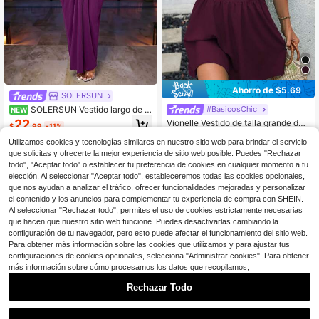
Ahorro de $5.69
SOLERSUN
SOLERSUN Vestido largo de tir
#BasicosChic
NEW
antes finos con fruncido de unicolor
22
Vionelle Vestido de talla grande de
$
.99
-11%
para mujer talla grande para fiestas
color liso para vacaciones y ocio co
90+ vendidos
(500+)
Utilizamos cookies y tecnologías similares en nuestro sitio web para brindar el servicio
n cintura fruncida y lazada, conjunt
17
o de mujer color burdeos
$
.50
-25%
con cupón
que solicitas y ofrecerte la mejor experiencia de sitio web posible. Puedes "Rechazar
todo", "Aceptar todo" o establecer tu preferencia de cookies en cualquier momento a tu
elección. Al seleccionar "Aceptar todo", estableceremos todas las cookies opcionales,
que nos ayudan a analizar el tráfico, ofrecer funcionalidades mejoradas y personalizar
el contenido y los anuncios para complementar tu experiencia de compra con SHEIN.
Al seleccionar "Rechazar todo", permites el uso de cookies estrictamente necesarias
que hacen que nuestro sitio web funcione. Puedes desactivarlas cambiando la
configuración de tu navegador, pero esto puede afectar el funcionamiento del sitio web.
Para obtener más información sobre las cookies que utilizamos y para ajustar tus
configuraciones de cookies opcionales, selecciona "Administrar cookies". Para obtener
más información sobre cómo procesamos los datos que recopilamos,
Rechazar Todo