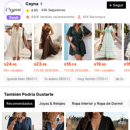
Ceyna
Seguir
43K Seguidores
4.65
1***4
pagó
Hace 17 horas
440K Vendido recientemente
45K Recompra
43K Seguidores
4.65
43K Seguidores
4.65
43K Seguidores
4.65
24
23
16
19
1
$
.69
$
.89
$
.09
$
.80
$
80+ vendidos
11% DE DESCUENTO
11% DE DESCUENTO
100+ vendidos
queda bien (900+)
lo adoro (900+)
muy bonito (700+)
de buena
43K Seguidores
4.65
También Podría Gustarte
43K Seguidores
4.65
Recomendados
Joyas & Relojes
Ropa Interior y Ropa de Dormir
43K Seguidores
4.65