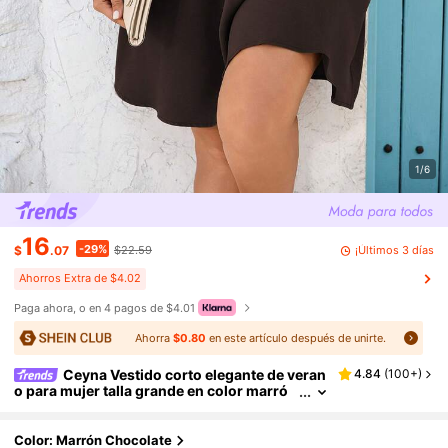
1/6
16
-29%
¡Últimos 3 días
$
.07
$22.59
Ahorros Extra de $4.02
Paga ahora, o en 4 pagos de $4.01
Ahorra
$0.80
en este artículo después de unirte.
Ceyna Vestido corto elegante de veran
4.84
(
100+
)
o para mujer talla grande en color marró
n, con cintura fruncida cruzada y retorcid
a, corte evasé, mangas acampanadas y diseñ
o cruzado, ideal para vacaciones y oficina
Color: Marrón Chocolate