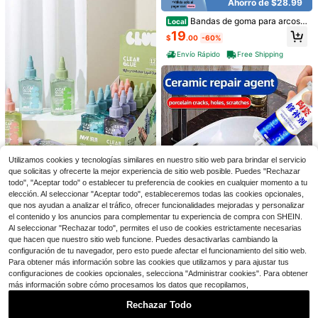
Ahorro de $28.99
Pegamento multiusos
radiadores, tuberías de plástico, imp
ermeable AB
Bandas de goma para arcos d
Local
e globos tamaño #117A 210 piezas
19
$
.00
-60%
Bandas de goma grandes y fuertes,
bandas elásticas grandes para sum
Envío Rápido
Free Shipping
inistros de oficina, botes de basura,
Ahorro de $2.67
carpetas de archivos, cajas de aren
Superpegamento instantáneo
a (7" X 1/16") Beige
Local
401, adhesivo profesional de alta re
2
$
.23
-54%
sistencia y curado rápido, pegamen
to de reparación universal para plás
tico, metal, caucho, cerámica y cue
ro.
Ahorro de $1.76
Cinta termoadhesiva de doble
Local
Utilizamos cookies y tecnologías similares en nuestro sitio web para brindar el servicio
cara sin costuras, cinta adhesiva te
1
que solicitas y ofrecerte la mejor experiencia de sitio web posible. Puedes "Rechazar
$
.64
-52%
rmoadhesiva para todo tipo de bord
todo", "Aceptar todo" o establecer tu preferencia de cookies en cualquier momento a tu
es de tela, base no tejida densa y u
niforme que distribuye uniformemen
elección. Al seleccionar "Aceptar todo", estableceremos todas las cookies opcionales,
te el pegamento termofusible para g
que nos ayudan a analizar el tráfico, ofrecer funcionalidades mejoradas y personalizar
1 pieza Pegamento líquido transpar
arantizar una cobertura total y una f
ente de alta capacidad y colorido, s
el contenido y los anuncios para complementar tu experiencia de compra con SHEIN.
4
uerza de unión estable, fácil de usa
$
.21
e aplica de manera uniforme sin dej
1 pieza Agente de reparación de ce
Al seleccionar "Rechazar todo", permites el uso de cookies estrictamente necesarias
r.
ar rastro, adecuado para manualida
rámica - Unión impermeable ultra r
50+ vendidos
que hacen que nuestro sitio web funcione. Puedes desactivarlas cambiando la
des, sobres, artículos de oficina y ú
esistente, efectivo para reparar grie
5
configuración de tu navegador, pero esto puede afectar el funcionamiento del sitio web.
$
.48
-9%
tiles escolares
tas en lavabos, pegamento potente
Para obtener más información sobre las cookies que utilizamos y para ajustar tus
para restaurar y renovar bañeras, in
configuraciones de cookies opcionales, selecciona "Administrar cookies". Para obtener
odoros y lavabos
más información sobre cómo procesamos los datos que recopilamos,
Rechazar Todo