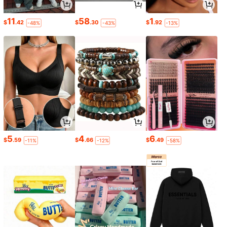
11
58
1
$
.42
$
.30
$
.92
-48%
-43%
-13%
5
4
6
$
.59
$
.66
$
.49
-11%
-12%
-58%