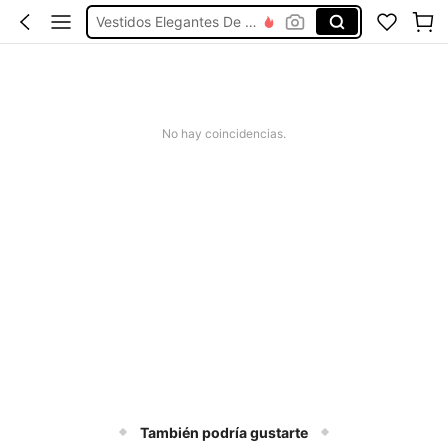
Vestidos Elegantes De Mujer
Blusas Bonitas De Mujer
Conjunto De Dos Piezas Mujer
Squishies
No hay coincidencias.
Chainsaws
También podría gustarte