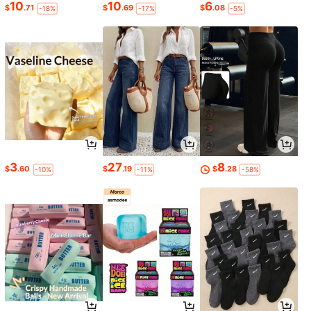
10
10
6
$
.71
$
.69
$
.08
-18%
-17%
-5%
3
27
8
$
.60
$
.19
$
.28
-10%
-11%
-58%