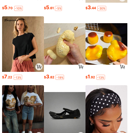
5
5
3
$
.70
$
.61
$
.44
-10%
-5%
-30%
7
3
1
$
.22
$
.82
$
.92
-13%
-19%
-13%