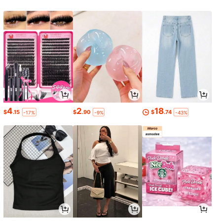
4
2
18
$
.15
$
.90
$
.74
-17%
-9%
-43%