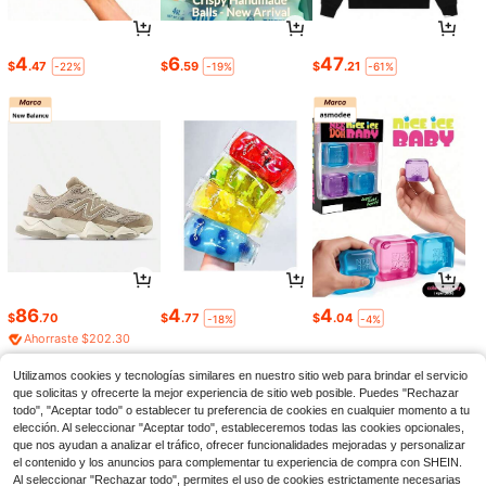
4
6
47
$
.47
$
.59
$
.21
-22%
-19%
-61%
86
4
4
$
.70
$
.77
$
.04
-18%
-4%
Ahorraste $202.30
Utilizamos cookies y tecnologías similares en nuestro sitio web para brindar el servicio
que solicitas y ofrecerte la mejor experiencia de sitio web posible. Puedes "Rechazar
todo", "Aceptar todo" o establecer tu preferencia de cookies en cualquier momento a tu
elección. Al seleccionar "Aceptar todo", estableceremos todas las cookies opcionales,
que nos ayudan a analizar el tráfico, ofrecer funcionalidades mejoradas y personalizar
el contenido y los anuncios para complementar tu experiencia de compra con SHEIN.
Al seleccionar "Rechazar todo", permites el uso de cookies estrictamente necesarias