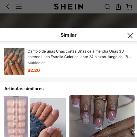
Similar
Cambio de uñas Uñas cortas Uñas de almendra Uñas 3D
estéreo Luna Estrella Color brillante 24 piezas Juego de uñas
postizas con lima de uñas y pegamento de gelatina
Multicolor
Adecuado para mujeres y niñas para uso en fiestas, fiestas de
$2.20
la tarde Y577 Ojo azul bohemio
Artículos similares