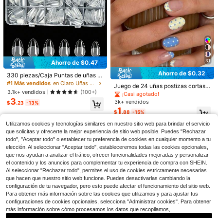
Venta Flash
Ahorro de $0.38
31
Ahorro de $0.47
Uñas Postizas Adhesivas Hallowee
Ahorro de $0.32
330 piezas/Caja Puntas de uñas a
n Lindas y Espeluznantes 10 piezas
100+ vendidos
crílicas cortas con forma de almend
Largas Almendradas Rosa Blanco D
1
#1 Más vendidos
en Claro Uñas postizas a presión
$
.72
-18%
Juego de 24 uñas postizas cortas o
ra, mate y transparente, kit de exte
iseño Fantasma Luna Estrella con S
6
3.1k+ vendidos
(100+)
valadas con lunares para arte de u
¡Casi agotado!
nsión de uñas rápida de gel suave
trass Cobertura Completa Kit de Uñ
ñas, incluye 1 adhesivo de doble ca
3
3k+ vendidos
con 15 tamaños, uñas postizas artif
as Falsas Reutilizables para Mujere
24 piezas/Set de uñas postizas con
$
.23
-13%
ra y 1 lima de uñas, las uñas cortas
1
iciales
s Fiesta Uso Diario
forma de almendra, asimétricas, co
Clientes habituales
$
.88
-15%
con lunares hacen que tus dedos br
n ojos de gato dorados, lentejuelas
1k+ vendidos
illen y atraigan, perfecto para fiesta
y perlas. Incluye 1 pieza de esmalte
Utilizamos cookies y tecnologías similares en nuestro sitio web para brindar el servicio
2
s, baile y uso diario
$
.70
-10%
de gel y 1 pieza de lima de uñas. Ad
que solicitas y ofrecerte la mejor experiencia de sitio web posible. Puedes "Rechazar
ecuado para todas las damas/niñas
todo", "Aceptar todo" o establecer tu preferencia de cookies en cualquier momento a tu
para uso diario, festivales, bodas, fi
elección. Al seleccionar "Aceptar todo", estableceremos todas las cookies opcionales,
estas. Accesorio de manicura esen
que nos ayudan a analizar el tráfico, ofrecer funcionalidades mejoradas y personalizar
cial para primavera/verano
el contenido y los anuncios para complementar tu experiencia de compra con SHEIN.
Al seleccionar "Rechazar todo", permites el uso de cookies estrictamente necesarias
que hacen que nuestro sitio web funcione. Puedes desactivarlas cambiando la
configuración de tu navegador, pero esto puede afectar el funcionamiento del sitio web.
Para obtener más información sobre las cookies que utilizamos y para ajustar tus
configuraciones de cookies opcionales, selecciona "Administrar cookies". Para obtener
más información sobre cómo procesamos los datos que recopilamos,
21