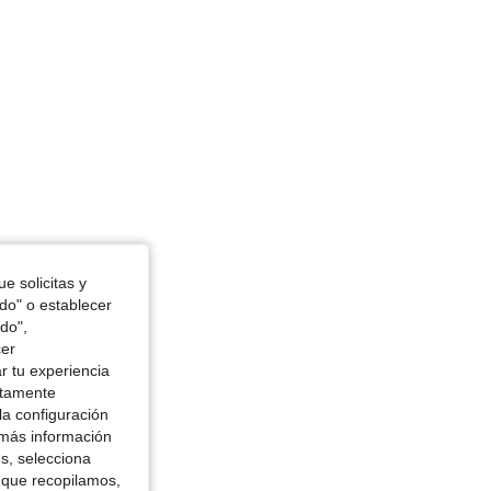
e solicitas y
odo" o establecer
do",
cer
r tu experiencia
ctamente
la configuración
 más información
es, selecciona
 que recopilamos,