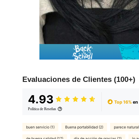
Evaluaciones de Clientes
(100+)
4.93
Top 16%
en 
Política de Reseñas
buen servicio (1)
Buena portabilidad (2)
parece natural
de buena calidad (17)
día de acción de gracias (2)
lo a