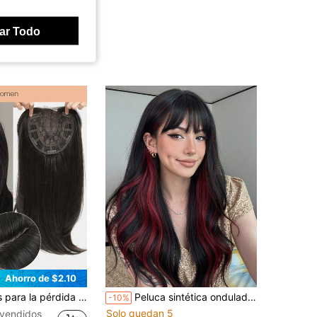
ar Todo
Ahorro de $2.10
bello para mujeres de 6.5X6.5 pulgadas, postizo para añadir volumen extra de cabello, postizos de cabello liso negro y marrón para mujeres
Peluca sintética ondulada larga de 26 pulgadas con reflejos rojos, resistente al calor, con capas naturales, cabello largo rizado con flequillo, peluca sintética resistente al calor, peluca sintética recta a la altura de los hombros para uso diario, fiesta, cosplay, Halloween, regalos de graduación de verano
-10%
Solo quedan 5
vendidos