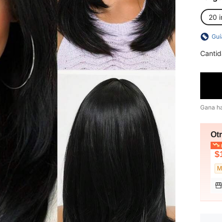
20 
Guí
Cantid
Gana h
Ot
p
$