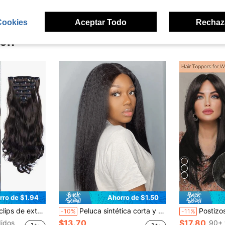
Cookies
Aceptar Todo
Rechaz
ron
4
rro de $1.94
Ahorro de $1.50
 resistentes al calor, clips de cabello degradado negro, marrón y dorado para mujeres
Peluca sintética corta y recta tipo "bob" de 12/18/26 pulgadas, estilo clásico "yaki", cabello liso y esponjoso de color negro natural, ideal para uso diario y peinado tipo "bob" natural para mujeres
Postizos para la pérdida de cabello de 18 pulgadas, piezas de ca
-10%
-11%
$13.70
$17.80
idos
90+ 