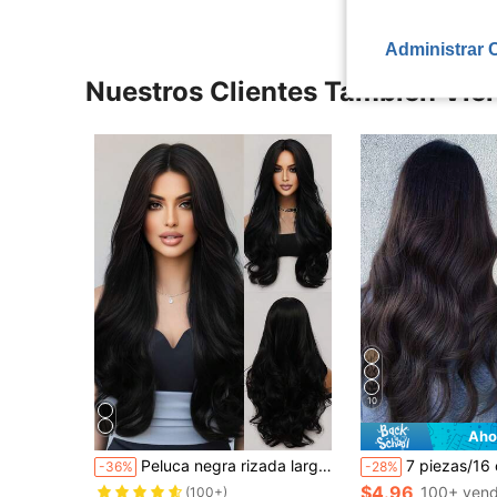
Administrar 
Nuestros Clientes También Vie
10
Aho
Peluca negra rizada larga de 26 pulgadas con aspecto esponjoso, transpirable y liviana, con flequillo central, de fibra sintética, para uso diario, fiestas, elegancia, festivales de música, Día de San Valentín y moda urbana
7 piezas/16 clips de extensiones de cabello rizado de fibra sintética de 24 pulgadas de largo,
-36%
-28%
$4.96
100+ vend
(100+)