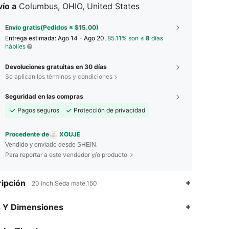
ío a
Columbus, OHIO, United States
Envío gratis(Pedidos ≥ $15.00)
Entrega estimada:
Ago 14 - Ago 20,
85.11% son ≤
8
días
hábiles
Devoluciones gratuitas en 30 días
Se aplican los términos y condiciones
Seguridad en las compras
Pagos seguros
Protección de privacidad
Procedente de
XOUJE
Vendido y enviado desde SHEIN.
Para reportar a este vendedor y/o producto
ipción
20 inch,Seda mate,150
4.77
48
3.7K
s Y Dimensiones
4.77
48
3.7K