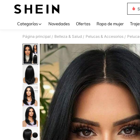
S
Use up 
Categorías
Novedades
Ofertas
Ropa de mujer
Traje
Página principal
Belleza & Salud
Pelucas & Accesorios
Peluca
/
/
/