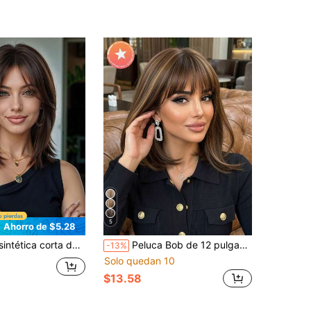
!
5
Ahorro de $5.28
lo, de aspecto natural, adecuada para uso diario, fiestas, cosplay, también un accesorio ideal, regalo de graduación y regalo para niñas
Peluca Bob de 12 pulgadas de color marrón oscuro, peluca corta y recta con flequillo, peluca sintética tejida, peluca resistente al calor, peluca de aspecto natural, hermosa y cómoda, adecuada para uso diario, fiestas, cosplay, bodas, festivales de música, regalo
-13%
Solo quedan 10
$13.58