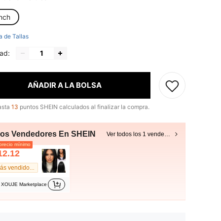
inch
a de Tallas
ad:
AÑADIR A LA BOLSA
asta
13
puntos SHEIN calculados al finalizar la compra.
ros Vendedores En SHEIN
Ver todos los 1 vendedores
recio mínimo
12.12
Más vendido #1
XOUJE Marketplace