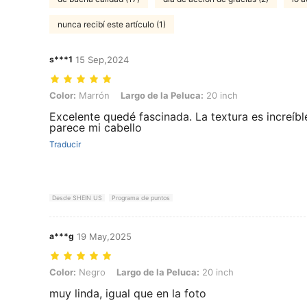
nunca recibí este artículo (1)
s***1
15 Sep,2024
Color: Marrón, Largo de la Peluca: 20 inch
Color:
Marrón
Largo de la Peluca:
20 inch
Excelente quedé fascinada. La textura es increíbl
parece mi cabello
Traducir
Desde SHEIN US
Programa de puntos
a***g
19 May,2025
Color: Negro, Largo de la Peluca: 20 inch
Color:
Negro
Largo de la Peluca:
20 inch
muy linda, igual que en la foto