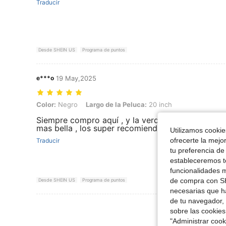
Traducir
Desde SHEIN US
Programa de puntos
e***o
19 May,2025
Color: Negro, Largo de la Peluca: 20 inch
Color:
Negro
Largo de la Peluca:
20 inch
Siempre compro aquí , y la verdad estoy demasia
mas bella , los super recomiendo
Utilizamos cookies
ofrecerte la mejo
Traducir
tu preferencia de
estableceremos to
funcionalidades m
de compra con SH
Desde SHEIN US
Programa de puntos
necesarias que h
de tu navegador, 
Ver Más Re
sobre las cookies
"Administrar coo