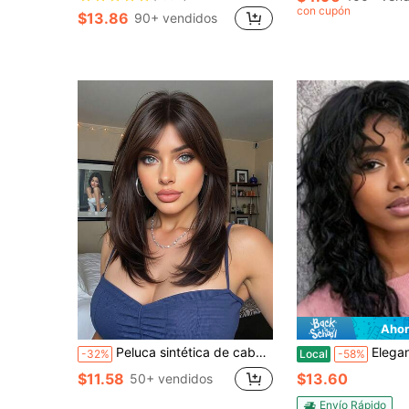
con cupón
$13.86
90+ vendidos
Ahor
Peluca sintética de cabello liso y en capas de color marrón oscuro de 18 pulgadas de largo con flequillo para uso diario y de fiesta para mujeres
Elegante peluca rizada negra de 18 pulgadas con flequillo: fibra sintética resistente al calor, onda de 
-32%
Local
-58%
$11.58
$13.60
50+ vendidos
Envío Rápido