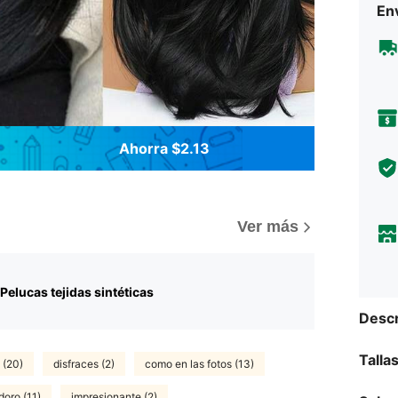
Env
Ahorra $2.13
Ver más
Pelucas tejidas sintéticas
Descr
Talla
 (20)
disfraces (2)
como en las fotos (13)
doro (11)
impresionante (2)