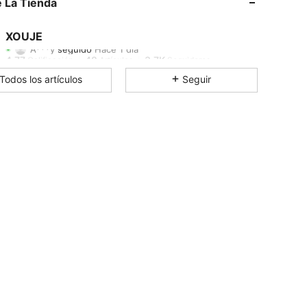
 La Tienda
4.77
48
3.7K
XOUJE
A***y
seguido
Hace 1 día
4.77
48
3.7K
Calificación
Artículos
Seguidores
Todos los artículos
Seguir
4.77
48
3.7K
4.77
48
3.7K
4.77
48
3.7K
4.77
48
3.7K
4.77
48
3.7K
4.77
48
3.7K