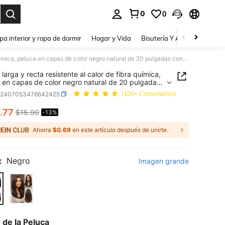
0
0
a. Press Enter to select.
pa interior y ropa de dormir
Hogar y Vida
Bisutería Y Accesorios
Be
Peluca larga y recta resistente al calor de fibra química, peluca en capas de color negro natural de 20 pulgadas con flequillo, apariencia natural para uso diario, fiesta y moda callejera para mujeres
larga y recta resistente al calor de fibra química,
 en capas de color negro natural de 20 pulgadas
quillo, apariencia natural para uso diario, fiesta y
b2407053476642425
(100+ Comentarios)
allejera para mujeres
.77
$15.90
-13%
ICE AND AVAILABILITY
Ahorra
$0.69
en este artículo después de unirte.
:
Negro
Imagen grande
 de la Peluca