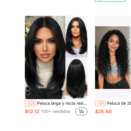
Peluca larga y recta resistente al calor de fibra química, peluca en capas de color negro natural de 20 pulgadas con flequillo, apariencia natural para uso diario, fiesta y moda callejera para mujeres
Peluca de 26 pulgadas con ondas profundas rizadas, sin encaje frontal, rizos profundos, fibra sintética con pro
-32%
-10%
$12.12
$25.40
100+ vendidos