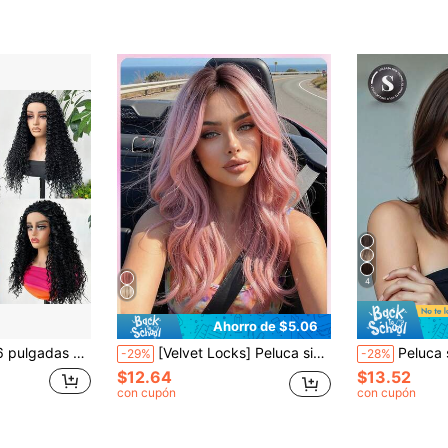
¡Casi agotado
4
Ahorro de $5.06
teína, media peluca con cordón, adecuada para el uso diario de las mujeres, apta para principiantes
[Velvet Locks] Peluca sintética rizada de 20 pulgadas con degradado rosa, resistente al calor, diseño de raya al medio, natural, hermosa y cómoda, adecuada para uso diario, fiestas y peinados de moda para mujeres
Peluca sintética corta de 14 pulgadas de color marrón con flequil
-29%
-28%
$12.64
$13.52
con cupón
con cupón