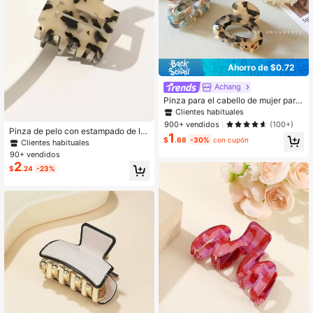
Ahorro de $0.72
Achang
Pinza para el cabello de mujer para
la parte trasera de la cabeza, pinza
Clientes habituales
de garra pequeña de verano para la
900+ vendidos
(100+)
playa, accesorio de cabello chic pa
Pinza de pelo con estampado de le
1
ra damas, pinzas de cabello con est
$
.68
-30%
con cupón
opardo, elegante pinza de pelo, acc
Clientes habituales
ampado de leopardo casual
esorios de pelo para mujer para vac
90+ vendidos
aciones y atuendos de verano
2
$
.24
-23%