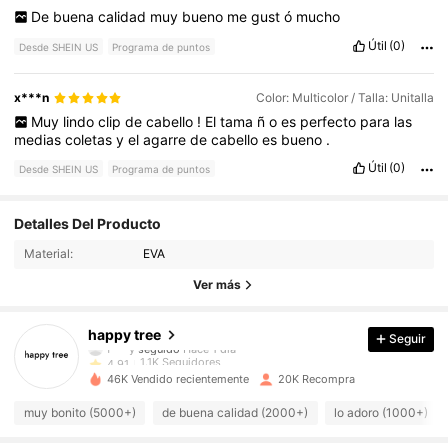
De
buena
calidad
muy
bueno
me
gust
ó
mucho
Útil
(0)
Desde SHEIN US
Programa de puntos
x***n
Color: Multicolor / Talla: Unitalla
Muy
lindo
clip
de
cabello
!
El
tama
ñ
o
es
perfecto
para
las
medias
coletas
y
el
agarre
de
cabello
es
bueno
.
Útil
(0)
Desde SHEIN US
Programa de puntos
1.1K Seguidores
4.91
Detalles Del Producto
Material:
EVA
1.1K Seguidores
4.91
Ver más
1.1K Seguidores
4.91
happy tree
Seguir
1.1K Seguidores
4.91
46K Vendido recientemente
20K Recompra
1.1K Seguidores
4.91
muy bonito (5000+)
de buena calidad (2000+)
lo adoro (1000+)