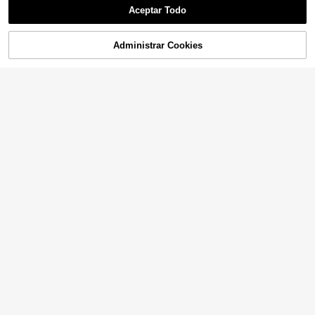
Aceptar Todo
Administrar Cookies
AÑADIR A LA BOLSA
¡9% DE DESCUENTO!