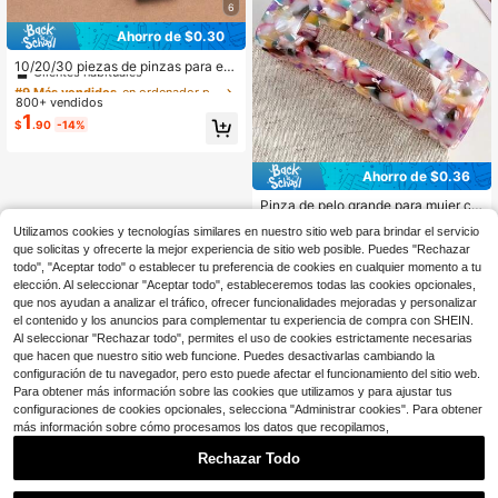
6
Ahorro de $0.30
#9 Más vendidos
en ordenador personal Accesorios para el cabello d
Clientes habituales
10/20/30 piezas de pinzas para el
cabello cuadradas pequeñas y ond
#9 Más vendidos
#9 Más vendidos
en ordenador personal Accesorios para el cabello d
en ordenador personal Accesorios para el cabello d
uladas, disponibles en negro, blanc
800+ vendidos
Clientes habituales
Clientes habituales
o y marrón, accesorios para el cabe
1
#9 Más vendidos
en ordenador personal Accesorios para el cabello d
$
.90
-14%
llo adecuados para la escuela y la u
Clientes habituales
niversidad
Ahorro de $0.36
Pinza de pelo grande para mujer co
n diseño cuadrado hueco de confeti
70+ vendidos
Utilizamos cookies y tecnologías similares en nuestro sitio web para brindar el servicio
colorido acrílico, adecuada para ca
2
$
.74
-12%
que solicitas y ofrecerte la mejor experiencia de sitio web posible. Puedes "Rechazar
bello grueso y fino, accesorio de ca
bello con agarre fuerte, pinzas de g
todo", "Aceptar todo" o establecer tu preferencia de cookies en cualquier momento a tu
arra para la playa
elección. Al seleccionar "Aceptar todo", estableceremos todas las cookies opcionales,
que nos ayudan a analizar el tráfico, ofrecer funcionalidades mejoradas y personalizar
el contenido y los anuncios para complementar tu experiencia de compra con SHEIN.
Al seleccionar "Rechazar todo", permites el uso de cookies estrictamente necesarias
que hacen que nuestro sitio web funcione. Puedes desactivarlas cambiando la
configuración de tu navegador, pero esto puede afectar el funcionamiento del sitio web.
Para obtener más información sobre las cookies que utilizamos y para ajustar tus
configuraciones de cookies opcionales, selecciona "Administrar cookies". Para obtener
más información sobre cómo procesamos los datos que recopilamos,
Rechazar Todo