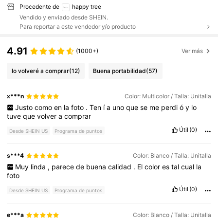
Procedente de
happy tree
Vendido y enviado desde SHEIN.
Para reportar a este vendedor y/o producto
4.91
(1000+)
Ver más
lo volveré a comprar
(12)
Buena portabilidad
(57)
x***n
Color: Multicolor / Talla: Unitalla
Justo
como
en
la
foto
.
Ten
í
a
uno
que
se
me
perdi
ó
y
lo
tuve
que
volver
a
comprar
Útil
(0)
Desde SHEIN US
Programa de puntos
s***4
Color: Blanco / Talla: Unitalla
Muy
linda
,
parece
de
buena
calidad
.
El
color
es
tal
cual
la
foto
Útil
(0)
Desde SHEIN US
Programa de puntos
e***a
Color: Blanco / Talla: Unitalla