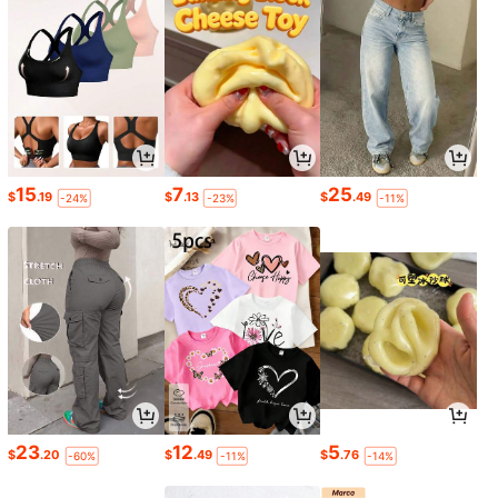
15
7
25
$
.19
$
.13
$
.49
-24%
-23%
-11%
23
12
5
$
.20
$
.49
$
.76
-60%
-11%
-14%