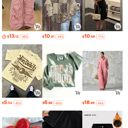
13
10
10
$
.13
$
.41
$
.69
-48%
-44%
-17%
5
6
18
$
.53
$
.98
$
.99
-45%
-90%
-84%