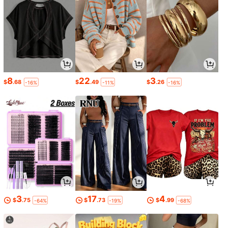
8
22
3
$
.68
$
.49
$
.26
-16%
-11%
-16%
3
17
4
$
.75
$
.73
$
.99
-64%
-19%
-68%