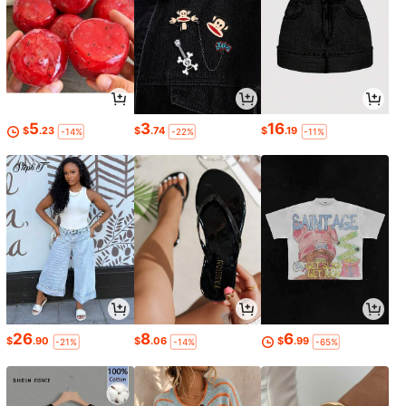
5
3
16
$
.23
$
.74
$
.19
-14%
-22%
-11%
26
8
6
$
.90
$
.06
$
.99
-21%
-14%
-65%