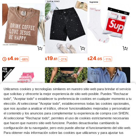
4
19
24
$
.99
$
.61
$
.05
-68%
-21%
-11%
Utilizamos cookies y tecnologías similares en nuestro sitio web para brindar el servicio
que solicitas y ofrecerte la mejor experiencia de sitio web posible. Puedes "Rechazar
todo", "Aceptar todo" o establecer tu preferencia de cookies en cualquier momento a tu
elección. Al seleccionar "Aceptar todo", estableceremos todas las cookies opcionales,
que nos ayudan a analizar el tráfico, ofrecer funcionalidades mejoradas y personalizar
el contenido y los anuncios para complementar tu experiencia de compra con SHEIN.
Al seleccionar "Rechazar todo", permites el uso de cookies estrictamente necesarias
que hacen que nuestro sitio web funcione. Puedes desactivarlas cambiando la
12
21
39
configuración de tu navegador, pero esto puede afectar el funcionamiento del sitio web.
$
.99
$
.81
$
.59
-10%
-24%
-11%
Para obtener más información sobre las cookies que utilizamos y para ajustar tus