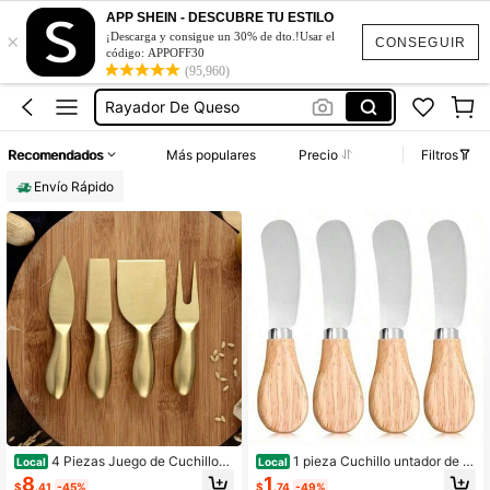
Cortador De Queso
APP SHEIN - DESCUBRE TU ESTILO
×
¡Descarga y consigue un 30% de dto.!Usar el
Rebanadora De Jamón Y Queso
CONSEGUIR
código: APPOFF30
Charcuterie Supplies
(95,960)
Rayador De Queso
Rallador De Repollo
Recomendados
Más populares
Precio
Filtros
Cortador De Queso
Envío Rápido
Rebanadora De Jamón Y Queso
4 Piezas Juego de Cuchillos
1 pieza Cuchillo untador de q
Local
Local
de Queso de Acero Inoxidable, Cuc
ueso y mantequilla con mango de m
8
1
$
.41
-45%
$
.74
-49%