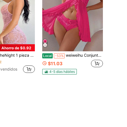
Ahorro de $0.92
malla sexy con tirantes de espagueti y decoración de lazo para mujer
weiweihu Conjunto de dos piezas para mujer, sexy, escote en V profundo, lazo, encaje, lazo, volantes, dobladillo con volantes, encaje de loto, ropa interior sexy para mujer, para todas las estaciones, dormitorio, baño, ropa interior, fiesta, conjunto de ropa interior sexy universal, conjuntos de cumpleaños para mujer, conjuntos de otoño para mujer, conjunto de pijama rojo, disfraces de Halloween>sexy, disfraces de Halloween sexy para mujer, perspectiva de encaje de hoja de loto sexy
Local
-53%
!
$11.03
vendidos
4-5 días hábiles