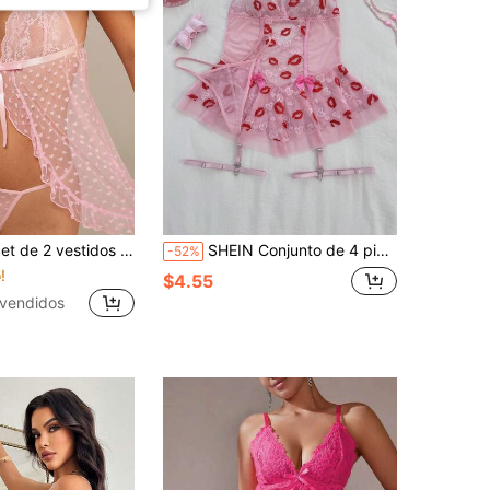
 sexy, estilo romántico francés con encaje rosa, parches de lunares y volantes en el bajo
SHEIN Conjunto de 4 piezas de camisón sexy con estampado de labios para mujer
-52%
!
$4.55
vendidos