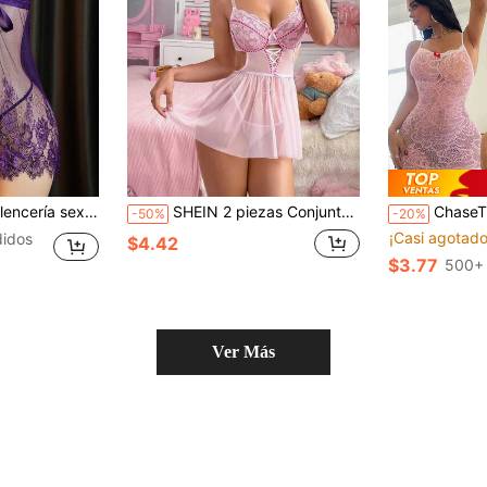
tanga, conjunto de ropa de dormir y ropa interior sexy para mujer
SHEIN 2 piezas Conjunto de camisón sexy para mujer, incluye camisón de satén con moño y tanga
ChaseTheNight 1 pieza Falda de 
-50%
-20%
¡Casi agotado
idos
$4.42
$3.77
500+ 
Ver Más