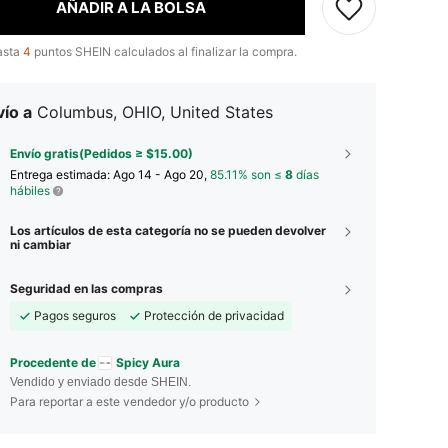
AÑADIR A LA BOLSA
asta
4
puntos SHEIN calculados al finalizar la compra.
ío a
Columbus, OHIO, United States
Envío gratis(Pedidos ≥ $15.00)
Entrega estimada:
Ago 14 - Ago 20,
85.11% son ≤
8
días
hábiles
Los artículos de esta categoría no se pueden devolver
ni cambiar
Seguridad en las compras
Pagos seguros
Protección de privacidad
Procedente de
Spicy Aura
Vendido y enviado desde SHEIN.
Para reportar a este vendedor y/o producto