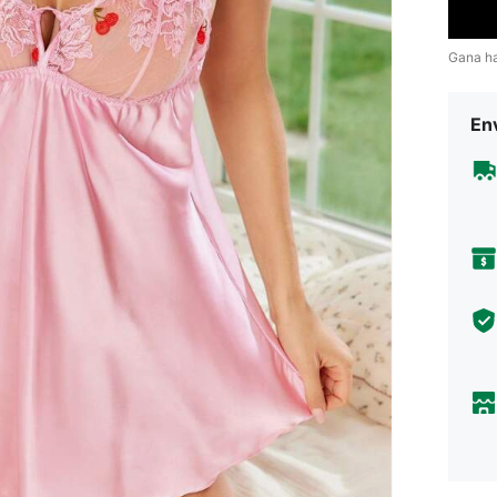
Gana h
Env