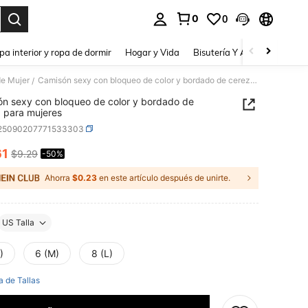
0
0
a. Press Enter to select.
pa interior y ropa de dormir
Hogar y Vida
Bisutería Y Accesorios
Be
de Mujer
Camisón sexy con bloqueo de color y bordado de cereza para mujeres
/
n sexy con bloqueo de color y bordado de
 para mujeres
i25090207771533303
61
$9.29
-50%
ICE AND AVAILABILITY
Ahorra
$0.23
en este artículo después de unirte.
US Talla
)
6 (M)
8 (L)
a de Tallas