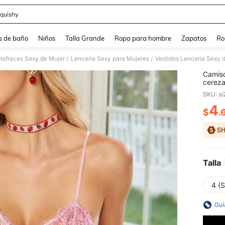
quishy
and down arrow keys to navigate search Búsqueda reciente and Busca y Encuentr
s de baño
Niños
Talla Grande
Ropa para hombre
Zapatos
Ro
Disfraces Sexy de Mujer
Lencería Sexy para Mujeres
Vestidos Lenceria Sexy 
/
/
Camisó
cereza
SKU: s
4
$
.
PR
Talla
4 (S
Guí