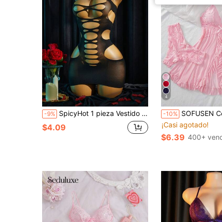
4
SpicyHot 1 pieza Vestido mini ajustado sexy negro con diseño cruzado y calado de malla transparente para mujer, lencería y ropa de dormir
SOFUSEN Conjunto de sujetador y pantalón de encaje con escote profundo e
-9%
-10%
¡Casi agotado!
$4.09
$6.39
400+ ven