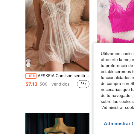
Utilizamos cookies
4
ofrecerte la mejo
tu preferencia de
Aho
estableceremos to
AESKEIA Camisón semitransparente y sexy para mujer, con tirantes tentadores y ropa interior erótica con tanga, Camisón para salir
Conjunto de lencería sexy de encaje floral rosa intenso para mujer, camisola con lazo y shorts abiertos, r
-10%
-19%
funcionalidades m
¡Casi agotado!
de compra con SH
$7.13
500+ vendidos
$5.45
700+ vend
necesarias que h
con cupón
de tu navegador, 
Clientes habitua
sobre las cookies
"Administrar coo
Administrar 