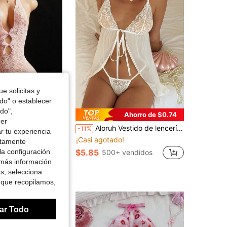
4.78
6.2K
8.6K
4.78
6.2K
8.6K
4.78
6.2K
8.6K
e solicitas y
odo" o establecer
do",
Ahorro de $0.74
cer
sta sexy europeo y americano, con doble lazo delantero, laterales calados con cordones, camisón sexy de Body ceñido transparente
Aloruh Vestido de lencería de camisón con lazo delantero de encaje floral
-11%
r tu experiencia
¡Casi agotado!
ctamente
la configuración
$5.85
500+ vendidos
 más información
es, selecciona
 que recopilamos,
ar Todo