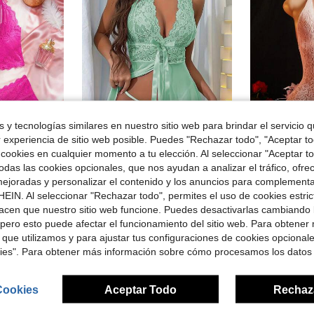
 y tecnologías similares en nuestro sitio web para brindar el servicio qu
r experiencia de sitio web posible. Puedes "Rechazar todo", "Aceptar t
 cookies en cualquier momento a tu elección. Al seleccionar "Aceptar to
rro de $1.24
das las cookies opcionales, que nos ayudan a analizar el tráfico, ofre
opa de estar en casa romántica, suave y acogedora, ropa interior de tentación calada, vuelta al cole
Conjunto de lencería con body de halter con aplicaciones de encaje y tanga, estilo sexy y exótico para mujeres
SHEIN 1 pieza Vestido mini de encaje rosa estilo minimali
-19%
-10%
ejoradas y personalizar el contenido y los anuncios para complementa
¡Casi agotado!
EIN. Al seleccionar "Rechazar todo", permites el uso de cookies estri
$3.59
idos
acen que nuestro sitio web funcione. Puedes desactivarlas cambiando 
$6.78
300+ vendidos
pero esto puede afectar el funcionamiento del sitio web. Para obtener
les
 que utilizamos y para ajustar tus configuraciones de cookies opcional
kies". Para obtener más información sobre cómo procesamos los datos
Cookies
Aceptar Todo
Rechaz