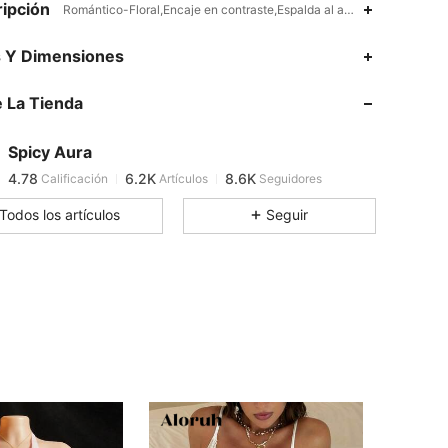
ipción
Romántico-Floral,Encaje en contraste,Espalda al aire,Acaracolado,N
4.78
6.2K
8.6K
s Y Dimensiones
 La Tienda
4.78
6.2K
8.6K
Spicy Aura
4.78
6.2K
8.6K
Calificación
Artículos
Seguidores
k***9
pagó
Hace 1 día
Todos los artículos
Seguir
4.78
6.2K
8.6K
4.78
6.2K
8.6K
4.78
6.2K
8.6K
4.78
6.2K
8.6K