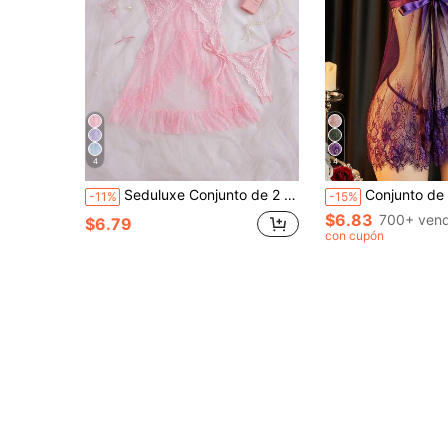
4
4
Seduluxe Conjunto de 2 piezas de vestido sexy de encaje y malla con patchwork + tanga para mujer
Conjunto de lencería sexy: minifalda con abertura y tirantes finos + 
-11%
-15%
$6.83
700+ vend
$6.79
con cupón