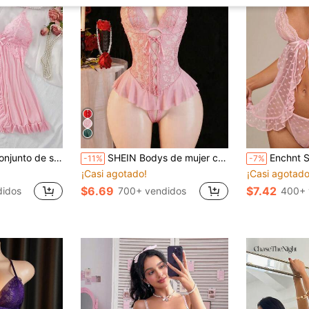
n V y estilo de loto, versátil para el dormitorio, el baño y la fiesta
SHEIN Bodys de mujer con abertura en la entrepierna, con volantes, tirantes de encaje y malla sexy
Enchnt Set de 2 vestidos con abertura lateral
-11%
-7%
¡Casi agotado!
¡Casi agotado
$6.69
$7.42
didos
700+ vendidos
400+ 