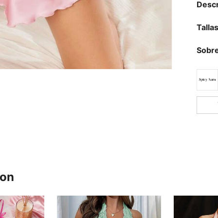
Descr
Talla
Sobre
ron