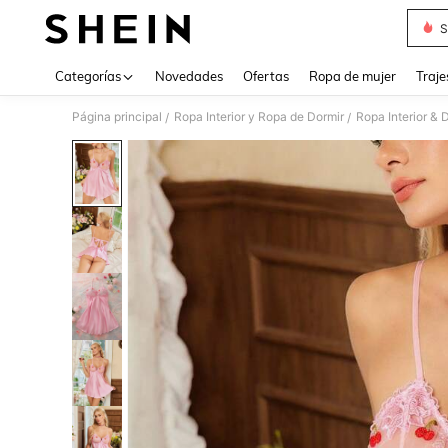
S
Use up 
Categorías
Novedades
Ofertas
Ropa de mujer
Traje
Página principal
Ropa Interior y Ropa de Dormir
Ropa Interior & 
/
/