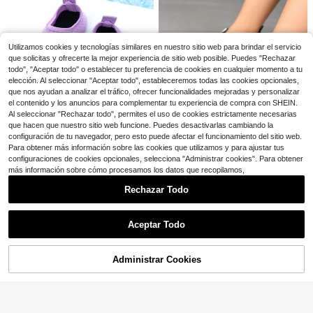
antalones con estampado de letras
#8 Más vendidos
en Gris oscuro Conjuntos para niñas preadolescente
para niña preadolescente
700+ vendidos
2 piezas Conjunto de dos pie
Local
9
zas impreso de la colección familiar
#5 Más vendidos
en Perder Conjuntos de dos piezas de mezclilla par
$
.39
-11%
de Mickey de dibujos animados de
100+ vendidos
Disney para niños, conjunto de jean
Utilizamos cookies y tecnologías similares en nuestro sitio web para brindar el servicio
18
$
.98
-43%
s y camiseta, unisex
que solicitas y ofrecerte la mejor experiencia de sitio web posible. Puedes "Rechazar
8-12 Years
todo", "Aceptar todo" o establecer tu preferencia de cookies en cualquier momento a tu
elección. Al seleccionar "Aceptar todo", estableceremos todas las cookies opcionales,
8-12 Years
que nos ayudan a analizar el tráfico, ofrecer funcionalidades mejoradas y personalizar
el contenido y los anuncios para complementar tu experiencia de compra con SHEIN.
Al seleccionar "Rechazar todo", permites el uso de cookies estrictamente necesarias
que hacen que nuestro sitio web funcione. Puedes desactivarlas cambiando la
configuración de tu navegador, pero esto puede afectar el funcionamiento del sitio web.
Ahorro de $3.38
Para obtener más información sobre las cookies que utilizamos y para ajustar tus
configuraciones de cookies opcionales, selecciona "Administrar cookies". Para obtener
Zapatos de playa para niños de ver
1 par de zapatos deportivos/de sen
más información sobre cómo procesamos los datos que recopilamos,
ano, niñas morado sólido con suela
#2 Más vendidos
en nuevo Zapatos de agua para niños
derismo de caña baja para niños, d
Clientes habituales
suave, ligeros, transpirables y cóm
400+ vendidos
(100+)
Rechazar Todo
e tipo slip-on, con parte superior de
odos, para la playa, el agua, la nata
700+ vendidos
(100+)
7
malla, suela ultradelgada y resisten
ción y el senderismo, zapatos tipo
$
.72
-30%
6
Mostrar artículos similares con stock
Ver todo
te al desgaste, adecuados para vac
$
.10
-10%
calcetín flexibles
aciones en la playa, yoga interior, fi
Aceptar Todo
tness y deportes
Lo sentimos, este producto está agotado.
13
Administrar Cookies
AGOTADO
Sparklyn
Sparklyn Conjunto de camiset
NEW
a con estampado floral y pantalone
¡Casi agotado!
HOLIDAY KIDS
s cargo para niña preadolescente
14
2026 Nuevo verano Niñas Retro Ca
$
.09
-11%
miseta de manga corta con estamp
¡Casi agotado!