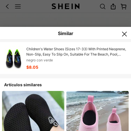
Similar
Children's Water Shoes (Sizes 17-33) With Printed Neoprene,
Non-Slip, Easy To Slip On, Suitable For The Beach, Pool,
Park, Water, Sand, And Is Flexible. Unisola Sneaker/Sock
negro con verde
Style.
$8.05
Artículos similares