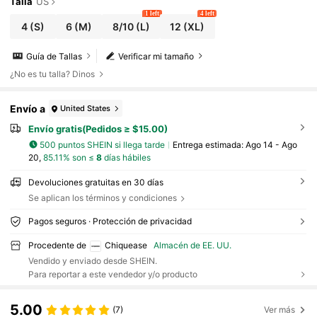
Talla
US
1 left
4 left
4
(S)
6
(M)
8/10
(L)
12
(XL)
Guía de Tallas
Verificar mi tamaño
¿No es tu talla? Dinos
Envío a
United States
Envío gratis(Pedidos ≥ $15.00)
500 puntos SHEIN si llega tarde
Entrega estimada:
Ago 14 - Ago
20,
85.11% son ≤
8
días hábiles
Devoluciones gratuitas en 30 días
Se aplican los términos y condiciones
Pagos seguros · Protección de privacidad
Procedente de
Chiquease
Almacén de EE. UU.
Vendido y enviado desde SHEIN.
Para reportar a este vendedor y/o producto
5.00
(7)
Ver más