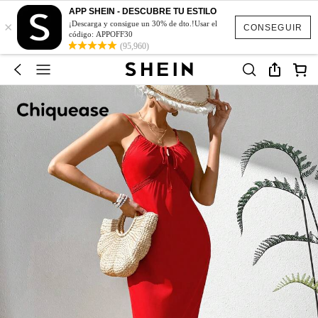
APP SHEIN - DESCUBRE TU ESTILO
×
¡Descarga y consigue un 30% de dto.!Usar el
CONSEGUIR
código: APPOFF30
(95,960)