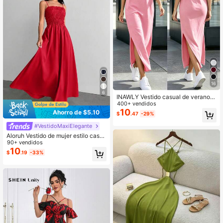
16
6
INAWLY Vestido casual de verano d
e unicolor con abertura lateral
400+ vendidos
10
Ahorro de $5.10
$
.47
-29%
#VestidoMaxiElegante
Aloruh Vestido de mujer estilo casu
al de vacaciones de verano con cor
90+ vendidos
piño fruncido y tirantes de espaguet
10
$
.19
-33%
i en color rojo