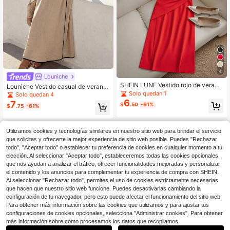
4
Louniche
SHEIN LUNE Vestido rojo de verano
Louniche Vestido casual de verano
con pliegues en la cintura, cruzado,
sin mangas de cuello redondo con ri
Solo quedan 1
Solo quedan 4
con abertura alta y espalda descubi
bete de unicolor para mujer
6
7
$
.50
-61%
$
.75
-61%
erta. Vestido de vacaciones, viaje s
oleado, vibraciones de vacaciones,
vestido de verano para la universid
ad
Utilizamos cookies y tecnologías similares en nuestro sitio web para brindar el servicio
que solicitas y ofrecerte la mejor experiencia de sitio web posible. Puedes "Rechazar
todo", "Aceptar todo" o establecer tu preferencia de cookies en cualquier momento a tu
elección. Al seleccionar "Aceptar todo", estableceremos todas las cookies opcionales,
que nos ayudan a analizar el tráfico, ofrecer funcionalidades mejoradas y personalizar
el contenido y los anuncios para complementar tu experiencia de compra con SHEIN.
Al seleccionar "Rechazar todo", permites el uso de cookies estrictamente necesarias
que hacen que nuestro sitio web funcione. Puedes desactivarlas cambiando la
configuración de tu navegador, pero esto puede afectar el funcionamiento del sitio web.
Para obtener más información sobre las cookies que utilizamos y para ajustar tus
configuraciones de cookies opcionales, selecciona "Administrar cookies". Para obtener
más información sobre cómo procesamos los datos que recopilamos,