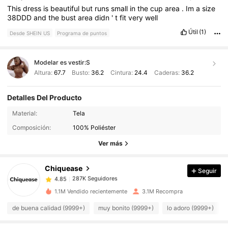
This
dress
is
beautiful
but
runs
small
in
the
cup
area
.
Im
a
size
38DDD
and
the
bust
area
didn
'
t
fit
very
well
Útil
(1)
Desde SHEIN US
Programa de puntos
Modelar es vestir:
S
Altura:
67.7
Busto:
36.2
Cintura:
24.4
Caderas:
36.2
Detalles Del Producto
287K Seguidores
4.85
Material:
Tela
Composición:
100% Poliéster
287K Seguidores
4.85
Ver más
Chiquease
Seguir
287K Seguidores
4.85
c***r
pagó
Hace 1 día
1.1M Vendido recientemente
3.1M Recompra
287K Seguidores
4.85
de buena calidad (9999+)
muy bonito (9999+)
lo adoro (9999+)