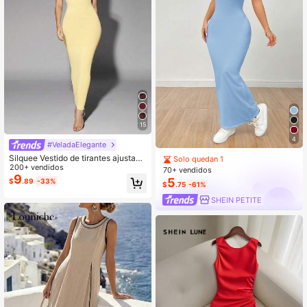
15
4
#VeladaElegante
Silquee Vestido de tirantes ajustado
Solo quedan 1
de cuello cuadrado de unicolor para
200+ vendidos
70+ vendidos
mujer
9
5
$
.89
-33%
$
.75
-61%
SHEIN PETITE