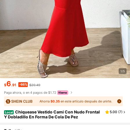
1/5
6
-66%
$
.91
$20.49
Paga ahora, o en 4 pagos de $1.72
Ahorra
$0.35
en este artículo después de unirte.
Chiquease Vestido Cami Con Nudo Frontal
5.00
(
7
)
Local
Y Dobladillo En Forma De Cola De Pez