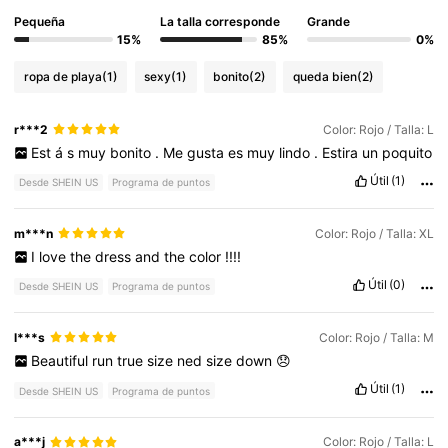
Pequeña
La talla corresponde
Grande
15%
85%
0%
ropa de playa
(1)
sexy
(1)
bonito
(2)
queda bien
(2)
r***2
Color: Rojo / Talla: L
Est
á
s
muy
bonito
.
Me
gusta
es
muy
lindo
.
Estira
un
poquito
Útil
(1)
Desde SHEIN US
Programa de puntos
m***n
Color: Rojo / Talla: XL
I
love
the
dress
and
the
color
!!!!
Útil
(0)
Desde SHEIN US
Programa de puntos
l***s
Color: Rojo / Talla: M
Beautiful
run
true
size
ned
size
down
😞
Útil
(1)
Desde SHEIN US
Programa de puntos
a***j
Color: Rojo / Talla: L