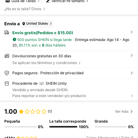
Guía de Tallas
Verificar mi tamaño
¿No es tu talla? Dinos
Envío a
United States
Envío gratis(Pedidos ≥ $15.00)
500 puntos SHEIN si llega tarde
Entrega estimada:
Ago 14 - Ago
20,
85.11% son ≤
8
días hábiles
Devoluciones gratuitas en 30 días
Se aplican los términos y condiciones
Pagos seguros · Protección de privacidad
Procedente de
SHEIN Unity
Vendido y enviado desde SHEIN.
Para reportar a este vendedor y/o producto
1.00
(1)
Ver más
Pequeña
La talla corresponde
Grande
0%
100%
0%
a***a
Color: Albaricoque / Talla: S