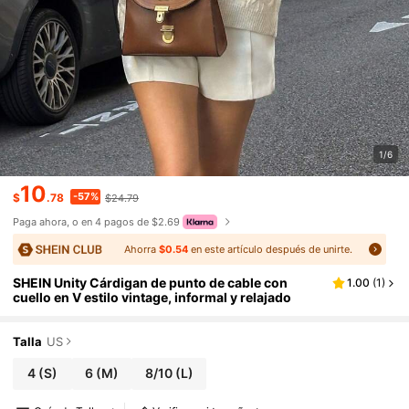
1/6
10
-57%
$
.78
$24.79
Paga ahora, o en 4 pagos de $2.69
Ahorra
$0.54
en este artículo después de unirte.
SHEIN Unity Cárdigan de punto de cable con
1.00
(
1
)
cuello en V estilo vintage, informal y relajado
Talla
US
4
(S)
6
(M)
8/10
(L)