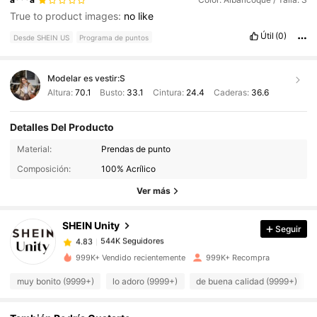
True to product images:
no
like
Útil
(0)
Desde SHEIN US
Programa de puntos
Modelar es vestir:
S
Altura:
70.1
Busto:
33.1
Cintura:
24.4
Caderas:
36.6
Detalles Del Producto
544K Seguidores
4.83
Material:
Prendas de punto
Composición:
100% Acrílico
544K Seguidores
4.83
Ver más
SHEIN Unity
Seguir
544K Seguidores
4.83
e***7
pagó
Hace 1 día
999K+ Vendido recientemente
999K+ Recompra
544K Seguidores
4.83
muy bonito (9999+)
lo adoro (9999+)
de buena calidad (9999+)