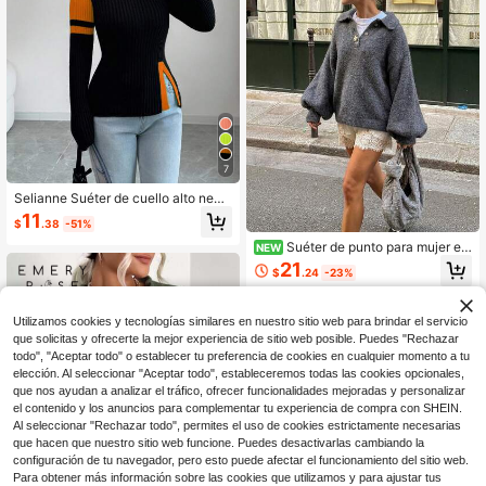
7
Selianne Suéter de cuello alto negr
o con parches de mujer, con dobladi
11
$
.38
-51%
llo verde, abertura y contraste de c
olor, un regalo ideal para Navidad, A
Suéter de punto para mujer est
NEW
ño Nuevo y Acción de Gracias
ilo vintage Old Money minimalista c
21
$
.24
-23%
on cuello levantado y abertura front
al parcial, otoño/invierno
Utilizamos cookies y tecnologías similares en nuestro sitio web para brindar el servicio
que solicitas y ofrecerte la mejor experiencia de sitio web posible. Puedes "Rechazar
todo", "Aceptar todo" o establecer tu preferencia de cookies en cualquier momento a tu
elección. Al seleccionar "Aceptar todo", estableceremos todas las cookies opcionales,
que nos ayudan a analizar el tráfico, ofrecer funcionalidades mejoradas y personalizar
el contenido y los anuncios para complementar tu experiencia de compra con SHEIN.
Al seleccionar "Rechazar todo", permites el uso de cookies estrictamente necesarias
que hacen que nuestro sitio web funcione. Puedes desactivarlas cambiando la
configuración de tu navegador, pero esto puede afectar el funcionamiento del sitio web.
Para obtener más información sobre las cookies que utilizamos y para ajustar tus