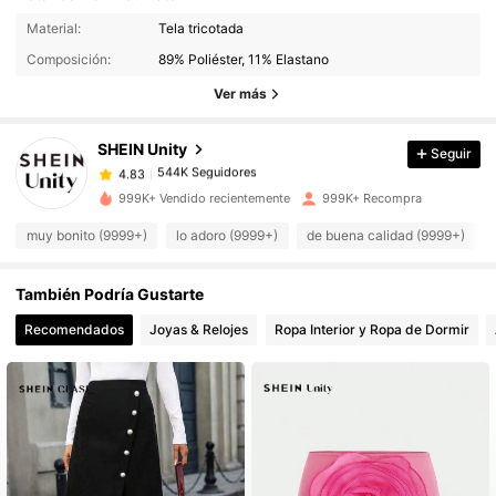
544K Seguidores
4.83
Material:
Tela tricotada
Composición:
89% Poliéster, 11% Elastano
544K Seguidores
Ver más
4.83
SHEIN Unity
Seguir
544K Seguidores
4.83
k***3
pagó
Hace 9 horas
999K+ Vendido recientemente
999K+ Recompra
544K Seguidores
4.83
muy bonito (9999+)
lo adoro (9999+)
de buena calidad (9999+)
También Podría Gustarte
544K Seguidores
4.83
Recomendados
Joyas & Relojes
Ropa Interior y Ropa de Dormir
544K Seguidores
4.83
544K Seguidores
4.83