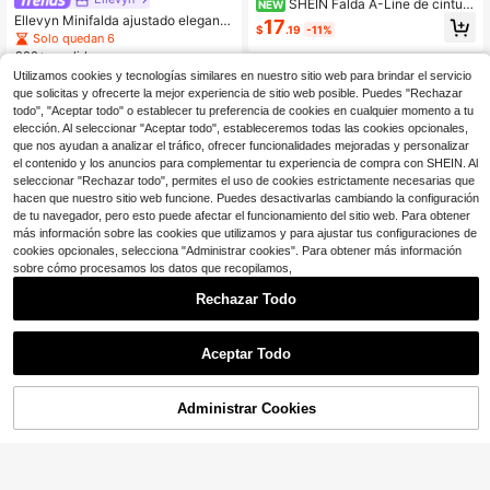
SHEIN Falda A-Line de cintura
NEW
alta, satinada con encaje, efecto es
Ellevyn Minifalda ajustado elegante
17
$
.19
-11%
tilizante, asimétrica, de largo medio,
y de moda con encaje para mujer, f
Solo quedan 6
elegante y drapeada, para mujer
alda negra de encaje formal y casu
200+ vendidos
al para club en otoño, primavera y v
Utilizamos cookies y tecnologías similares en nuestro sitio web para brindar el servicio
5
erano
$
.25
-53%
que solicitas y ofrecerte la mejor experiencia de sitio web posible. Puedes "Rechazar
todo", "Aceptar todo" o establecer tu preferencia de cookies en cualquier momento a tu
elección. Al seleccionar "Aceptar todo", estableceremos todas las cookies opcionales,
que nos ayudan a analizar el tráfico, ofrecer funcionalidades mejoradas y personalizar
el contenido y los anuncios para complementar tu experiencia de compra con SHEIN. Al
seleccionar "Rechazar todo", permites el uso de cookies estrictamente necesarias que
hacen que nuestro sitio web funcione. Puedes desactivarlas cambiando la configuración
de tu navegador, pero esto puede afectar el funcionamiento del sitio web. Para obtener
más información sobre las cookies que utilizamos y para ajustar tus configuraciones de
cookies opcionales, selecciona "Administrar cookies". Para obtener más información
sobre cómo procesamos los datos que recopilamos,
Rechazar Todo
Aceptar Todo
Chiquease Falda corta de mujer co
n volantes en el bajo, de tela tejida
4
Administrar Cookies
$
.46
-64%
¡61% DE DESCUENTO!
AÑADIR A LA BOLSA
con textura y unicolor
Zolique Falda corta de cuero PU de
unicolor para mujer
4
$
.74
-63%