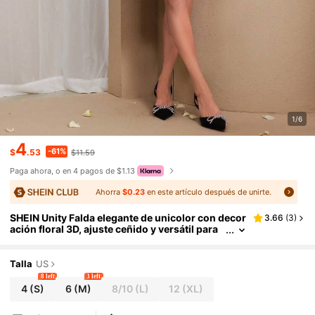
1/6
4
-61%
$
.53
$11.59
Paga ahora, o en 4 pagos de $1.13
Ahorra
$0.23
en este artículo después de unirte.
SHEIN Unity Falda elegante de unicolor con decor
3.66
(
3
)
ación floral 3D, ajuste ceñido y versátil para
mujer
Talla
US
8 left
3 left
4
(S)
6
(M)
8/10
(L)
12
(XL)