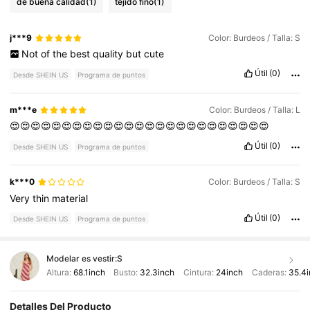
de buena calidad
(1)
tejido fino
(1)
j***9
Color: Burdeos / Talla: S
Not
of
the
best
quality
but
cute
Útil
(0)
Desde SHEIN US
Programa de puntos
m***e
Color: Burdeos / Talla: L
😍😍😍😍😍😍😍😍😍😍😍😍😍😍😍😍😍😍😍😍😍😍😍😍😍
Útil
(0)
Desde SHEIN US
Programa de puntos
k***0
Color: Burdeos / Talla: S
Very
thin
material
Útil
(0)
Desde SHEIN US
Programa de puntos
Modelar es vestir:
S
Altura:
68.1inch
Busto:
32.3inch
Cintura:
24inch
Caderas:
35.4i
Detalles Del Producto