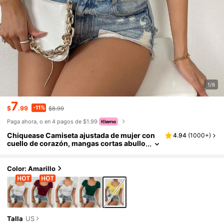
1/6
7
-11%
$
.99
$8.99
Paga ahora, o en 4 pagos de $1.99
Chiquease Camiseta ajustada de mujer con
4.94
(
1000+
)
cuello de corazón, mangas cortas abullo
nadas y volante
Color: Amarillo
Talla
US