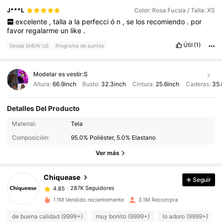
J***L
Color: Rosa Fucsia / Talla: XS
excelente
,
talla
a
la
perfecci
ó
n
,
se
los
recomiendo
.
por
favor
regalarme
un
like
.
Útil
(1)
Desde SHEIN US
Programa de puntos
Modelar es vestir:
S
Altura:
66.9inch
Busto:
32.3inch
Cintura:
25.6inch
Caderas:
35.
Detalles Del Producto
287K Seguidores
4.85
Material:
Tela
Composición:
95.0% Poliéster, 5.0% Elastano
287K Seguidores
4.85
Ver más
Chiquease
Seguir
287K Seguidores
4.85
b***y
pagó
Hace 1 día
1.1M Vendido recientemente
3.1M Recompra
287K Seguidores
4.85
de buena calidad (9999+)
muy bonito (9999+)
lo adoro (9999+)