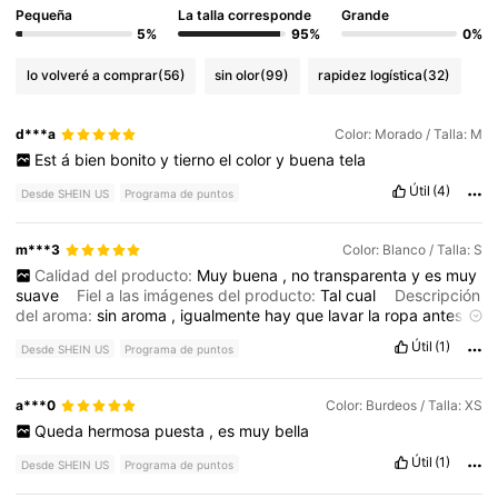
Pequeña
La talla corresponde
Grande
5%
95%
0%
lo volveré a comprar
(56)
sin olor
(99)
rapidez logística
(32)
d***a
Color: Morado / Talla: M
Est
á
bien
bonito
y
tierno
el
color
y
buena
tela
Útil
(4)
Desde SHEIN US
Programa de puntos
m***3
Color: Blanco / Talla: S
Calidad del producto:
Muy
buena
,
no
transparenta
y
es
muy
suave
Fiel a las imágenes del producto:
Tal
cual
Descripción
del aroma:
sin
aroma
,
igualmente
hay
que
lavar
la
ropa
antes
de
usarla
,
lo
que
sea
Útil
(1)
Desde SHEIN US
Programa de puntos
a***0
Color: Burdeos / Talla: XS
Queda
hermosa
puesta
,
es
muy
bella
Útil
(1)
Desde SHEIN US
Programa de puntos