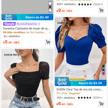
ecto peplum
400+ vendidos
(1000+)
9
$
.59
-10%
Ahorro de $2.40
#LooksParaCita
Sweetra Camiseta de mujer de ajus
te ceñido con hombros descubierto
#8 Más vendidos
en Sin tirantes Camisetas para mujer
s y pliegues, unicolor estilo Y2K
1k+ vendidos
5
$
.99
-29%
Ahorro de $3.39
SHEIN Clasi Top de escote corazón
de corte ajustado con mangas tipo
10+ Dice "elegante"
cordero, color rojo rosa
100+ vendidos
(1000+)
6
$
.00
-36%