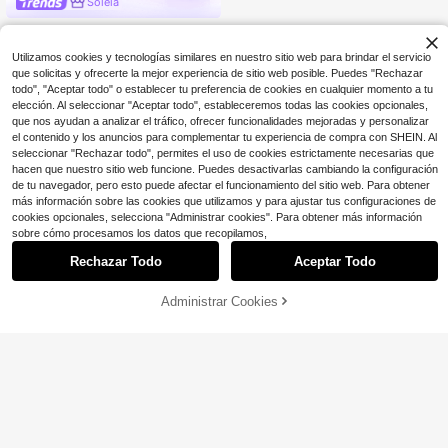
Soleia
Utilizamos cookies y tecnologías similares en nuestro sitio web para brindar el servicio
que solicitas y ofrecerte la mejor experiencia de sitio web posible. Puedes "Rechazar
todo", "Aceptar todo" o establecer tu preferencia de cookies en cualquier momento a tu
elección. Al seleccionar "Aceptar todo", estableceremos todas las cookies opcionales,
que nos ayudan a analizar el tráfico, ofrecer funcionalidades mejoradas y personalizar
Mostrar artículos similares con stock
Ver todo
el contenido y los anuncios para complementar tu experiencia de compra con SHEIN. Al
seleccionar "Rechazar todo", permites el uso de cookies estrictamente necesarias que
hacen que nuestro sitio web funcione. Puedes desactivarlas cambiando la configuración
de tu navegador, pero esto puede afectar el funcionamiento del sitio web. Para obtener
más información sobre las cookies que utilizamos y para ajustar tus configuraciones de
cookies opcionales, selecciona "Administrar cookies". Para obtener más información
sobre cómo procesamos los datos que recopilamos,
Rechazar Todo
Aceptar Todo
Lo sentimos, este producto está agotado.
Administrar Cookies
AGOTADO