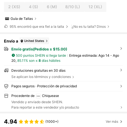
2
(XS)
4
(S)
6
(M)
8/10
(L)
12
(XL)
Guía de Tallas
95%
encontró que era fiel a la talla
¿No es tu talla? Dinos
Envío a
United States
Envío gratis(Pedidos ≥ $15.00)
500 puntos SHEIN si llega tarde
Entrega estimada:
Ago 14 - Ago
20,
85.11% son ≤
8
días hábiles
Devoluciones gratuitas en 30 días
Se aplican los términos y condiciones
Pagos seguros · Protección de privacidad
Procedente de
Chiquease
Vendido y enviado desde SHEIN.
Para reportar a este vendedor y/o producto
4.94
(1000+)
Ver más