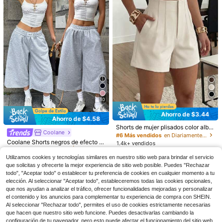
10
¡Casi agotado!
9
20
Ahorro de $3.44
90+ Dice "de buena calidad"
Ahorro de $4.58
#9 Más vendidos
en Bloque de color Pantalones cortos de mujer
¡Casi agotado!
¡Casi agotado!
Pantalones casuales de cintura alt
Breezaya
Shorts de mujer plisados color albar
10+ Dice "sin olor"
Coolane
a, pierna recta y ancha para mujer c
90+ Dice "de buena calidad"
90+ Dice "de buena calidad"
icoque tejidos, pantalones cortos d
#6 Más vendidos
en Diariamente Pantalones cortos de mujer
SHEIN Holidaya Falda de cintura alt
on bolsillos, versátiles y de calidad
e pierna recta sin elasticidad con b
#9 Más vendidos
#9 Más vendidos
en Bloque de color Pantalones cortos de mujer
en Bloque de color Pantalones cortos de mujer
Coolane Shorts negros de efecto d
800+ vendidos
¡Casi agotado!
a con pliegues doblados y rayas en
1.4k+ vendidos
220+ Dice "lo adoro"
para otoño/invierno, moda para ir a l
olsillos, pantalones cortos de veran
enim para mujer, estilo streetwear v
14
línea A
10+ Dice "sin olor"
10+ Dice "sin olor"
11
90+ Dice "de buena calidad"
200+ vendidos
$
.10
-23%
a escuela y volver a la escuela
$
.65
-23%
con cupón
o, pantalones cortos versátiles para
intage lavado y desgastado, cómod
Utilizamos cookies y tecnologías similares en nuestro sitio web para brindar el servicio
400+ vendidos
#9 Más vendidos
en Bloque de color Pantalones cortos de mujer
11
la oficina
os, para primavera y verano
$
.55
-25%
12
que solicitas y ofrecerte la mejor experiencia de sitio web posible. Puedes "Rechazar
10+ Dice "sin olor"
$
.81
-26%
con cupón
todo", "Aceptar todo" o establecer tu preferencia de cookies en cualquier momento a tu
elección. Al seleccionar "Aceptar todo", estableceremos todas las cookies opcionales,
que nos ayudan a analizar el tráfico, ofrecer funcionalidades mejoradas y personalizar
el contenido y los anuncios para complementar tu experiencia de compra con SHEIN.
Al seleccionar "Rechazar todo", permites el uso de cookies estrictamente necesarias
que hacen que nuestro sitio web funcione. Puedes desactivarlas cambiando la
configuración de tu navegador, pero esto puede afectar el funcionamiento del sitio web.