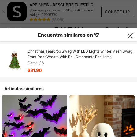
APP SHEIN - DESCUBRE TU ESTILO
×
¡Descarga y consigue un 30% de dto.!Usar el
CONSEGUIR
código: APPOFF30
(95,960)
Encuentra similares en 'S'
Christmas Teardrop Swag With LED Lights Winter Mesh Swag
Front Door Wreath With Ball Ornaments For Home
Camel / S
$31.90
Artículos similares