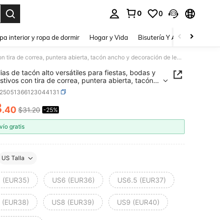
0
0
a. Press Enter to select.
pa interior y ropa de dormir
Hogar y Vida
Bisutería Y Accesorios
Be
Sandalias de tacón alto versátiles para fiestas, bodas y días festivos con tira de correa, puntera abierta, tacón ancho y decoración de lentejuelas
ias de tacón alto versátiles para fiestas, bodas y
estivos con tira de correa, puntera abierta, tacón
y decoración de lentejuelas
x25051366123044131
3
.40
$31.20
-25%
ICE AND AVAILABILITY
vío gratis
US Talla
 (EUR35)
US6 (EUR36)
US6.5 (EUR37)
 (EUR38)
US8 (EUR39)
US9 (EUR40)