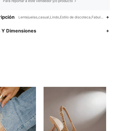
Para reportar a este vendedor y/o producto
ipción
Lentejuelas,casual,Lindo,Estilo de discoteca,Fabulosa,Negocio,hada,A
s Y Dimensiones