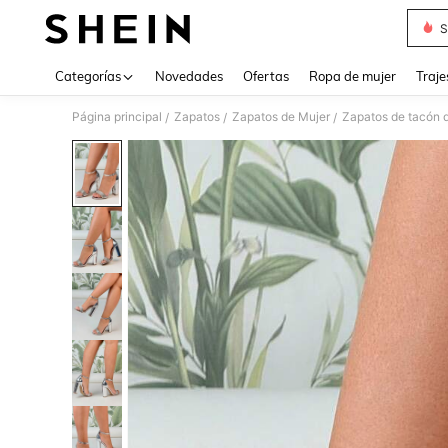
S
Use up 
Categorías
Novedades
Ofertas
Ropa de mujer
Traje
Página principal
Zapatos
Zapatos de Mujer
Zapatos de tacón 
/
/
/