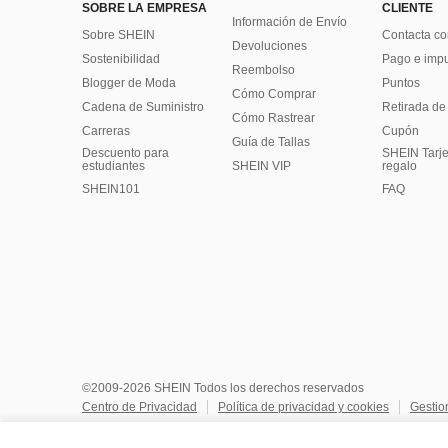
SOBRE LA EMPRESA
CLIENTE
Información de Envío
Sobre SHEIN
Contacta co
Devoluciones
Sostenibilidad
Pago e imp
Reembolso
Blogger de Moda
Puntos
Cómo Comprar
Cadena de Suministro
Retirada de
Cómo Rastrear
Carreras
Cupón
Guía de Tallas
Descuento para
SHEIN Tarje
estudiantes
SHEIN VIP
regalo
SHEIN101
FAQ
©2009-2026 SHEIN Todos los derechos reservados
Centro de Privacidad
Política de privacidad y cookies
Gestio
No vendan ni compartan mi información personal
Términos y co