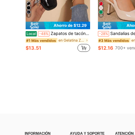
8
39
Ahorro de $12.29
Aho
Zapatos de tacón bajo con punta cuadrada y decoración de lazo versátiles para mujer, mocasines de tela de espejo sin cordones, zapatos de cuero con tacón grueso, zapatos de cuero estilo británico, zapatos de trabajo para mujer, zapatos, tacones altos, zapatos negros, tacones bajos, zapatos negros, tacones altos negros, mocasines para mujer, zapatos Mary Jane, tacones altos transparentes, tacones altos para mujer, mules para mujer, zapatos de oficina, zapatos para mujer, zapatos de tacón medio negros, zapatos de trabajo, estilo preppy, zapatos de punta cuadrada vintage, zapatos minimalistas, mocasines negros, mocasines de espejo de material PU
Sandalias de tacón de gatito
Local
-48%
-28%
en Gelatina Zapatos de tacón de mujer
#1 Más vendidos
#3 Más vendidos
$13.51
$12.16
700+ ven
INFORMACIÓN
AYUDA Y SOPORTE
ATENCIÓN