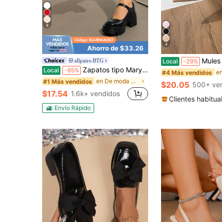
8
4
Ahorro de $33.26
Mules elegantes para mujer, za
allpairs-BTG
Local
-29%
Zapatos tipo Mary Janes para mujer, zapatos de tacón bajo grueso y plataforma con puntera redonda y correa de tobillo, zapatos tipo Oxford
Local
-65%
#4 Más vendidos
en De moda Bombas De Mujeres
#1 Más vendidos
$20.05
500+ ve
$17.54
1.6k+ vendidos
Clientes habitua
Envío Rápido