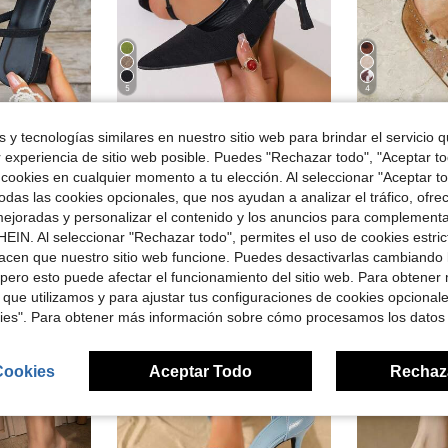
5
4
rro de $2.10
Ahorro de $1.80
 y tecnologías similares en nuestro sitio web para brindar el servicio qu
#1 Más vendid
er, sandalias de tacón alto, elegantes, zapatos de tacón para mujer, elegantes
Zapatos de tacón alto para mujer de fiesta y noche, punta fina, elegantes, negros, espalda abierta, tacón de aguja, sandalias de slingback con punta cerrada, tallas grandes, marrón, beige, rojo
Zapatos de t
-9%
Local
-59%
(
r experiencia de sitio web posible. Puedes "Rechazar todo", "Aceptar t
$17.30
en Vacaciones Bombas De Mujeres
700+ vendidos
#1 Más vendid
#1 Más vendid
 cookies en cualquier momento a tu elección. Al seleccionar "Aceptar to
con cupón
(
(
ndidos
$23.90
800
das las cookies opcionales, que nos ayudan a analizar el tráfico, ofre
#1 Más vendid
ejoradas y personalizar el contenido y los anuncios para complementa
(
Envío Rápi
EIN. Al seleccionar "Rechazar todo", permites el uso de cookies estri
acen que nuestro sitio web funcione. Puedes desactivarlas cambiando 
pero esto puede afectar el funcionamiento del sitio web. Para obtener
 que utilizamos y para ajustar tus configuraciones de cookies opcional
kies". Para obtener más información sobre cómo procesamos los datos
Cookies
Aceptar Todo
Rechaz