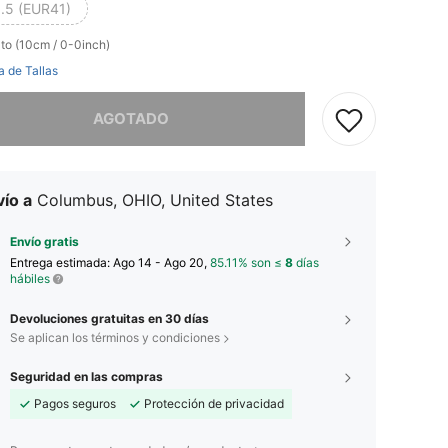
.5 (EUR41)
lto (10cm / 0-0inch)
a de Tallas
imos, este producto está agotado.
AGOTADO
ío a
Columbus, OHIO, United States
Envío gratis
Entrega estimada:
Ago 14 - Ago 20,
85.11% son ≤
8
días
hábiles
Devoluciones gratuitas en 30 días
Se aplican los términos y condiciones
Seguridad en las compras
Pagos seguros
Protección de privacidad