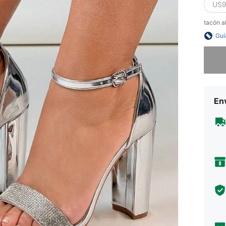
US9
tacón a
Guí
Lo sent
Env