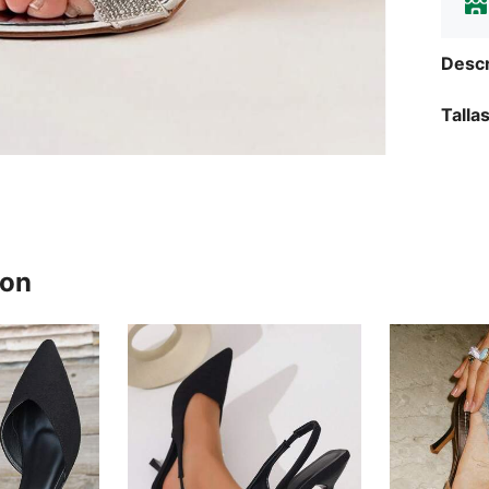
Descr
Talla
ron