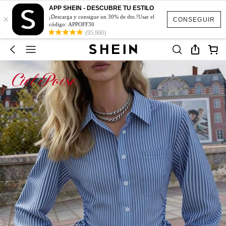
APP SHEIN - DESCUBRE TU ESTILO
×
¡Descarga y consigue un 30% de dto.!Usar el
CONSEGUIR
código: APPOFF30
(95,960)