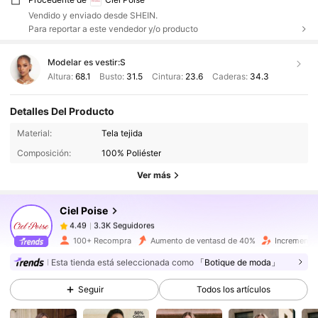
Vendido y enviado desde SHEIN.
Para reportar a este vendedor y/o producto
Modelar es vestir:
S
Altura:
68.1
Busto:
31.5
Cintura:
23.6
Caderas:
34.3
Detalles Del Producto
3.3K Seguidores
4.49
Material:
Tela tejida
Composición:
100% Poliéster
Ver más
3.3K Seguidores
4.49
Ciel Poise
3.3K Seguidores
4.49
f***1
pagó
Hace 1 día
100+ Recompra
Aumento de ventasd de 40%
Incremento
Esta tienda está seleccionada como
「Botique de moda」
3.3K Seguidores
4.49
Seguir
Todos los artículos