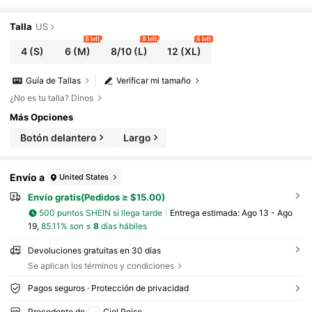
Talla
US
8 left
8 left
6 left
4
(S)
6
(M)
8/10
(L)
12
(XL)
Guía de Tallas
Verificar mi tamaño
¿No es tu talla? Dinos
Más Opciones
Botón delantero
Largo
Envío a
United States
Envío gratis(Pedidos ≥ $15.00)
500 puntos SHEIN si llega tarde
Entrega estimada:
Ago 13 - Ago
19,
85.11% son ≤
8
días hábiles
Devoluciones gratuitas en 30 días
Se aplican los términos y condiciones
Pagos seguros · Protección de privacidad
Procedente de
Ciel Poise