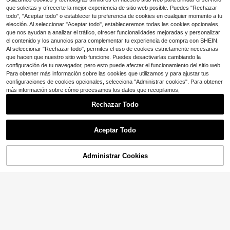
a rayas verdes para mujer de otoño
9
que solicitas y ofrecerte la mejor experiencia de sitio web posible. Puedes "Rechazar
$
.12
-39%
todo", "Aceptar todo" o establecer tu preferencia de cookies en cualquier momento a tu
elección. Al seleccionar "Aceptar todo", estableceremos todas las cookies opcionales,
que nos ayudan a analizar el tráfico, ofrecer funcionalidades mejoradas y personalizar
el contenido y los anuncios para complementar tu experiencia de compra con SHEIN.
Al seleccionar "Rechazar todo", permites el uso de cookies estrictamente necesarias
que hacen que nuestro sitio web funcione. Puedes desactivarlas cambiando la
configuración de tu navegador, pero esto puede afectar el funcionamiento del sitio web.
Para obtener más información sobre las cookies que utilizamos y para ajustar tus
configuraciones de cookies opcionales, selecciona "Administrar cookies". Para obtener
más información sobre cómo procesamos los datos que recopilamos,
Rechazar Todo
Aceptar Todo
31
8
Administrar Cookies
¡52% DE DESCUENTO!
AÑADIR A LA BOLSA
Ahorro de $0.90
Franclia Camiseta de punto de cuell
o redondo elegante, camiseta de pu
1.1k+ vendidos
Firerie
nto de moda minimalista, nueva lleg
7
$
.13
-24%
ada para el verano
Firerie Camisa de mujer de tela de li
no jaspeado color albaricoque, con
¡Casi agotado!
cuello fruncido, manga asimétrica, f
300+ vendidos
runcido lateral en la cintura, efecto
7
adelgazante, para ir al trabajo, para
$
.39
-11%
todas las estaciones