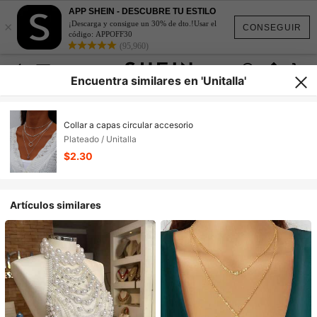
APP SHEIN - DESCUBRE TU ESTILO
×
¡Descarga y consigue un 30% de dto.!Usar el
CONSEGUIR
código: APPOFF30
(95,960)
Encuentra similares en 'Unitalla'
Collar a capas circular accesorio
Plateado / Unitalla
$2.30
Artículos similares