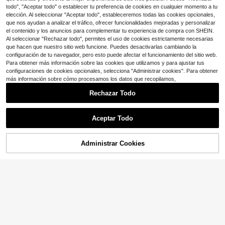
ado para actividades físicas, exterio
todo", "Aceptar todo" o establecer tu preferencia de cookies en cualquier momento a tu
res y uso casual durante todo el añ
elección. Al seleccionar "Aceptar todo", estableceremos todas las cookies opcionales,
o.
que nos ayudan a analizar el tráfico, ofrecer funcionalidades mejoradas y personalizar
el contenido y los anuncios para complementar tu experiencia de compra con SHEIN.
Al seleccionar "Rechazar todo", permites el uso de cookies estrictamente necesarias
que hacen que nuestro sitio web funcione. Puedes desactivarlas cambiando la
3
10
8
$
.40
$
.71
$
.28
-11%
-18%
-58%
configuración de tu navegador, pero esto puede afectar el funcionamiento del sitio web.
Para obtener más información sobre las cookies que utilizamos y para ajustar tus
configuraciones de cookies opcionales, selecciona "Administrar cookies". Para obtener
más información sobre cómo procesamos los datos que recopilamos,
Rechazar Todo
Mostrar artículos similares con stock en '
Unitalla
'
Aceptar Todo
Lo sentimos, este producto está agotado.
18
4
Ahorro de $6.01
Administrar Cookies
AGOTADO
Ahorro de $9.31
Estilo U-PICK - ADMITIR NAD
Local
A NEGAR TODO - Camiseta de algo
100+ vendidos
Set de 2 piezas de moda con
Local
5
4
1
dón para hombre con impresión de
$
.43
$
.86
$
.10
5
mangas largas con cuello en V, Top
-16%
-19%
-15%
#2 Más vendidos
en Gris Conjuntos de salón para mujer
$
.27
-53%
doble cara, camiseta gráfica, ropa d
holgada y cómoda, pantalón corto c
1.2k+ vendidos
e hombre que puede ser un regalo
ómodo con cintura Elastic, traje cas
10
$
.87
-46%
ual de deporte para el hogar
Envío Rápido