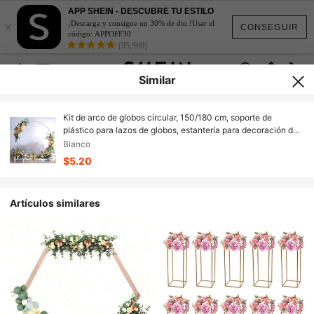
APP SHEIN - DESCUBRE TU ESTILO
×
¡Descarga y consigue un 30% de dto.!Usar el
CONSEGUIR
código: APPOFF30
(95,960)
Similar
Kit de arco de globos circular, 150/180 cm, soporte de
plástico para lazos de globos, estantería para decoración de
globos de Navidad, decoración de boda, cumpleaños, fiesta,
Blanco
regalos de novia, fiesta de aniversario, Halloween,
$5.20
decoración de Halloween
Artículos similares