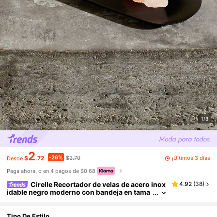
1/8
2
-26%
¡Últimos 3 días
$
.72
$3.70
Desde
Paga ahora, o en 4 pagos de $0.68
Cirelle Recortador de velas de acero inox
4.92
(
38
)
idable negro moderno con bandeja en tama
ños S/M/L, cortador de mecha resistente a l
a oxidación y organizador de almacenamiento
multiusos para decoración de fiestas de cumple
Tipo De Estilo