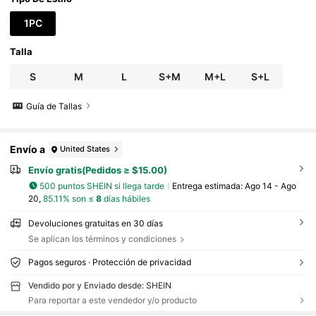
años, fiestas de otoño, Navidad y decoración del
hogar.
1PC
Talla
S
M
L
S+M
M+L
S+L
Guía de Tallas
Envío a
United States
Envío gratis(Pedidos ≥ $15.00)
500 puntos SHEIN si llega tarde
Entrega estimada:
Ago 14 - Ago
20,
85.11% son ≤
8
días hábiles
Devoluciones gratuitas en 30 días
Se aplican los términos y condiciones
Pagos seguros · Protección de privacidad
Vendido por y Enviado desde: SHEIN
Para reportar a este vendedor y/o producto