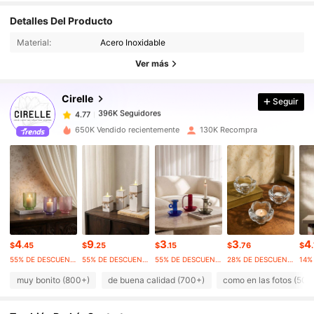
396K Seguidores
Detalles Del Producto
4.77
Material:
Acero Inoxidable
396K Seguidores
4.77
Ver más
Cirelle
Seguir
396K Seguidores
4.77
g***s
pagó
Hace 9 horas
650K Vendido recientemente
130K Recompra
396K Seguidores
4.77
396K Seguidores
4.77
396K Seguidores
4.77
4
9
3
3
4
$
.45
$
.25
$
.15
$
.76
$
55% DE DESCUENTO
55% DE DESCUENTO
55% DE DESCUENTO
28% DE DESCUENTO
muy bonito (800+)
de buena calidad (700+)
como en las fotos (500
396K Seguidores
4.77