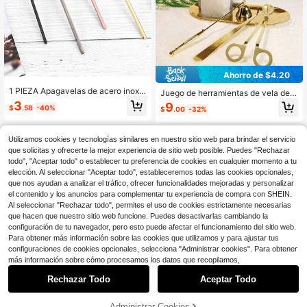
Ahorro de $4.20
1 PIEZA Apagavelas de acero inoxid
Juego de herramientas de vela de 4
able con mango, herramienta y acc
en 1 en dorado/plateado: Recortado
3
9
$
.58
-40%
$
.00
-32%
esorio para velas, apagador de llam
r de mecha, Apagador de mecha, S
a de vela, ideal para amantes de las
umergidor de mecha, Juego de herr
velas, regalos, uso diario, Hallowee
amientas de tapa de vela de acero i
n, otoño, invierno, festividades, dec
Utilizamos cookies y tecnologías similares en nuestro sitio web para brindar el servicio
noxidable, accesorios esenciales p
oración del hogar, regalos de cumpl
ara entusiastas de las velas
que solicitas y ofrecerte la mejor experiencia de sitio web posible. Puedes "Rechazar
eaños, graduación, boda
todo", "Aceptar todo" o establecer tu preferencia de cookies en cualquier momento a tu
elección. Al seleccionar "Aceptar todo", estableceremos todas las cookies opcionales,
que nos ayudan a analizar el tráfico, ofrecer funcionalidades mejoradas y personalizar
el contenido y los anuncios para complementar tu experiencia de compra con SHEIN.
Al seleccionar "Rechazar todo", permites el uso de cookies estrictamente necesarias
que hacen que nuestro sitio web funcione. Puedes desactivarlas cambiando la
configuración de tu navegador, pero esto puede afectar el funcionamiento del sitio web.
Para obtener más información sobre las cookies que utilizamos y para ajustar tus
configuraciones de cookies opcionales, selecciona "Administrar cookies". Para obtener
más información sobre cómo procesamos los datos que recopilamos,
Ahorro de $9.65
Rechazar Todo
Aceptar Todo
2 Piezas O 3Piezas/ 1Set Herramie
1 pieza de centro de mesa de
Local
ntas de Recorte de Mecha de Vela
corativo con bandeja en forma de c
8
#2 Más vendidos
en Envío rápido Candelabros
$
.37
-19%
Negro Dorado, Recortador de Vela,
uenco: cuenco de madera para dec
Administrar Cookies