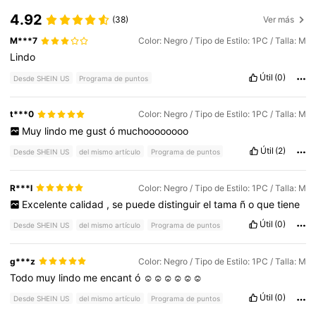
4.92
(38)
Ver más
M***7
Color: Negro / Tipo de Estilo: 1PC / Talla: M
Lindo
Útil
(0)
Desde SHEIN US
Programa de puntos
t***0
Color: Negro / Tipo de Estilo: 1PC / Talla: M
Muy
lindo
me
gust
ó
muchoooooooo
Útil
(2)
Desde SHEIN US
del mismo artículo
Programa de puntos
R***l
Color: Negro / Tipo de Estilo: 1PC / Talla: M
Excelente
calidad
,
se
puede
distinguir
el
tama
ñ
o
que
tiene
Útil
(0)
Desde SHEIN US
del mismo artículo
Programa de puntos
g***z
Color: Negro / Tipo de Estilo: 1PC / Talla: M
Todo
muy
lindo
me
encant
ó
☺️☺️☺️☺️☺️☺️
Útil
(0)
Desde SHEIN US
del mismo artículo
Programa de puntos