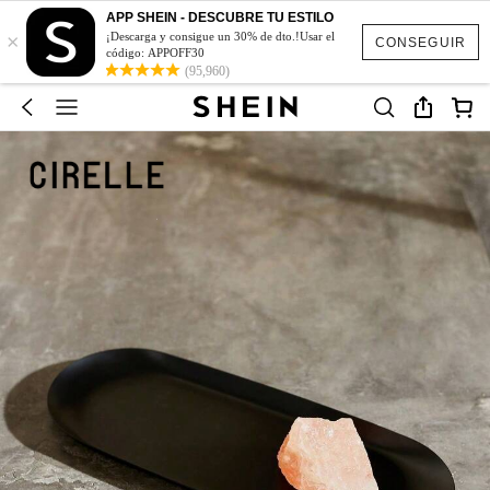
APP SHEIN - DESCUBRE TU ESTILO
×
¡Descarga y consigue un 30% de dto.!Usar el
CONSEGUIR
código: APPOFF30
(95,960)