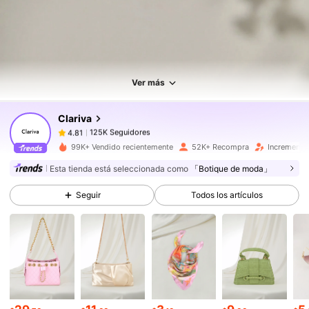
125K Seguidores
4.81
125K Seguidores
4.81
Ver más
Clariva
125K Seguidores
4.81
b***4
pagó
Hace 17 horas
99K+ Vendido recientemente
52K+ Recompra
Incremento
Esta tienda está seleccionada como
「Botique de moda」
125K Seguidores
4.81
Seguir
Todos los artículos
125K Seguidores
4.81
125K Seguidores
4.81