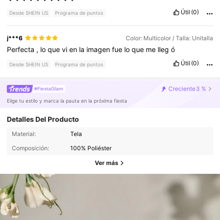
Útil
(0)
Desde SHEIN US
Programa de puntos
j***6
Color: Multicolor / Talla: Unitalla
Perfecta
,
lo
que
vi
en
la
imagen
fue
lo
que
me
lleg
ó
Útil
(0)
Desde SHEIN US
Programa de puntos
Creciente
3 %
#FiestaGlam
Elige tu estilo y marca la pauta en la próxima fiesta
Detalles Del Producto
Material:
Tela
Composición:
100% Poliéster
Ver más