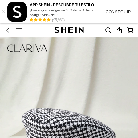
APP SHEIN - DESCUBRE TU ESTILO
×
¡Descarga y consigue un 30% de dto.!Usar el
CONSEGUIR
código: APPOFF30
(95,960)