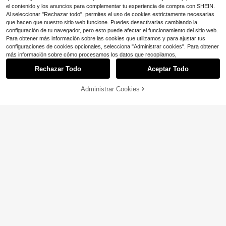
el contenido y los anuncios para complementar tu experiencia de compra con SHEIN.
Al seleccionar "Rechazar todo", permites el uso de cookies estrictamente necesarias
que hacen que nuestro sitio web funcione. Puedes desactivarlas cambiando la
configuración de tu navegador, pero esto puede afectar el funcionamiento del sitio web.
Para obtener más información sobre las cookies que utilizamos y para ajustar tus
configuraciones de cookies opcionales, selecciona "Administrar cookies". Para obtener
más información sobre cómo procesamos los datos que recopilamos,
Rechazar Todo
Aceptar Todo
4
1 pieza Boina negra de mujer con p
6
Administrar Cookies
arte superior plana, sombrero de pin
¡16% DE DESCUENTO!
AÑADIR A LA BOLSA
$
.08
-12%
Ahorro de $0.90
tor de PU, sombrero de calabaza, v
ersátil para otoño/invierno
1 pieza Boina elegante y de moda c
on perlas pequeñas
¡Casi agotado!
100+ vendidos
8
$
.60
-9%