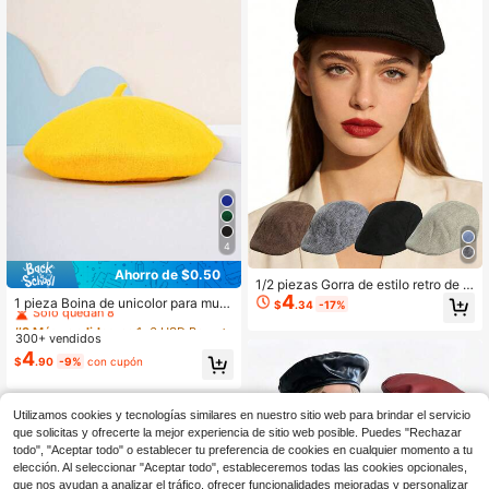
4
Ahorro de $0.50
#9 Más vendidos
en 1~6 USD Boinas para mujer
1/2 piezas Gorra de estilo retro de r
4
epartidor, Gorra de estilo vintage tip
Solo quedan 8
1 pieza Boina de unicolor para muje
$
.34
-17%
o Ivy, Gorra plana ligera y transpira
r/hombre, accesorio de moda para v
#9 Más vendidos
#9 Más vendidos
en 1~6 USD Boinas para mujer
en 1~6 USD Boinas para mujer
ble, Gorra de repartidor a cuadros u
estidos, gorra de artista vintage, uni
300+ vendidos
Solo quedan 8
Solo quedan 8
nisex, Gorra tipo panadero unisex n
sex, boina negra de otoño/invierno
4
#9 Más vendidos
en 1~6 USD Boinas para mujer
eutra, Gorra de conductor de taxi su
$
.90
-9%
con cupón
ave, Accesorio de ropa de calle Y2
Solo quedan 8
K, Adecuado para uso casual, viaje
s y fines de semana
Utilizamos cookies y tecnologías similares en nuestro sitio web para brindar el servicio
que solicitas y ofrecerte la mejor experiencia de sitio web posible. Puedes "Rechazar
todo", "Aceptar todo" o establecer tu preferencia de cookies en cualquier momento a tu
elección. Al seleccionar "Aceptar todo", estableceremos todas las cookies opcionales,
que nos ayudan a analizar el tráfico, ofrecer funcionalidades mejoradas y personalizar