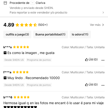
Procedente de
Clariva
Vendido y enviado desde SHEIN.
Para reportar a este vendedor y/o producto
4.89
(500+)
Ver más
outfits a juego
(3)
Buena portabilidad
(1)
lo adoro
(11)
k***s
Color: Multicolor / Talla: Unitalla
Es
como
la
imagen
,
me
gusta
Útil
(0)
Desde SHEIN US
Programa de puntos
f***a
Color: Multicolor / Talla: Unitalla
Muy
lindo
.
Recomendado
10000
Útil
(0)
Desde SHEIN US
Programa de puntos
b***6
Color: Multicolor / Talla: Unitalla
Hermosa
igual
q
en
las
fotos
me
encant
ó
lo
usar
é
para
mi
viaje
❤️❤️❤️❤️❤️❤️❤️❤️❤️❤️