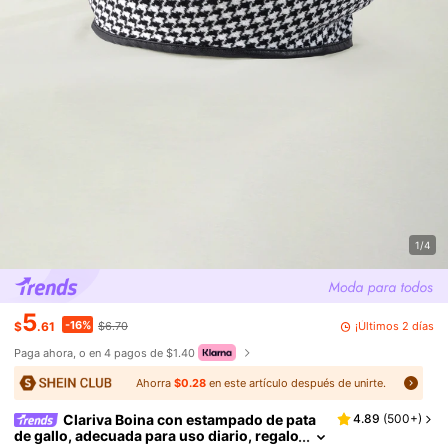
1/4
5
-16%
¡Últimos 2 días
$
.61
$6.70
Paga ahora, o en 4 pagos de $1.40
Ahorra
$0.28
en este artículo después de unirte.
Clariva Boina con estampado de pata
4.89
(
500+
)
de gallo, adecuada para uso diario, regalo