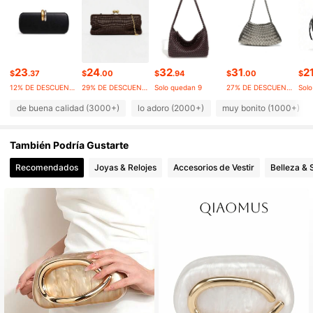
55K Seguidores
4.89
55K Seguidores
4.89
23
24
32
31
2
$
.37
$
.00
$
.94
$
.00
$
12% DE DESCUENTO
29% DE DESCUENTO
Solo quedan 9
27% DE DESCUENTO
Solo
de buena calidad (3000+)
lo adoro (2000+)
muy bonito (1000+)
55K Seguidores
4.89
También Podría Gustarte
55K Seguidores
4.89
Recomendados
Joyas & Relojes
Accesorios de Vestir
Belleza & 
55K Seguidores
4.89
55K Seguidores
4.89
55K Seguidores
4.89