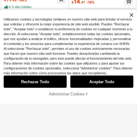
14
con barra de metal brillante, sensac
$
.47
-19%
de grano cruzado dorado con una c
ión de lujo para vestido de noche, fi
4-5 días hábiles
orrea de cadena de cristales brillant
esta, boda
es, adecuado para chicas de fiesta,
novias, estudiantes universitarias, j
Utilizamos cookies y tecnologías similares en nuestro sitio web para brindar el servicio
óvenes profesionales, ideal para fie
que solicitas y ofrecerte la mejor experiencia de sitio web posible. Puedes "Rechazar
stas, galas, bodas, que combina per
fectamente con atuendos formales.
todo", "Aceptar todo" o establecer tu preferencia de cookies en cualquier momento a tu
Incluye cadena de metal.
elección. Al seleccionar "Aceptar todo", estableceremos todas las cookies opcionales,
que nos ayudan a analizar el tráfico, ofrecer funcionalidades mejoradas y personalizar
el contenido y los anuncios para complementar tu experiencia de compra con SHEIN.
Al seleccionar "Rechazar todo", permites el uso de cookies estrictamente necesarias
que hacen que nuestro sitio web funcione. Puedes desactivarlas cambiando la
configuración de tu navegador, pero esto puede afectar el funcionamiento del sitio web.
Para obtener más información sobre las cookies que utilizamos y para ajustar tus
configuraciones de cookies opcionales, selecciona "Administrar cookies". Para obtener
más información sobre cómo procesamos los datos que recopilamos,
Rechazar Todo
Aceptar Todo
Administrar Cookies
¡33% DE DESCUENTO!
AÑADIR A LA BOLSA
Ahorro de $2.98
Clientes habituales
Radiant
Solo quedan 9
[Bolso de Noche Brillante] Bolso de
Bolsos de mano de noche para muj
Mano de Mujer con Textura Metálic
Clientes habituales
Clientes habituales
er, bolso de mano ovalado de carca
15
a de PU y Hebilla de Hoja de Metal,
$
.01
-23%
Solo quedan 9
Solo quedan 9
sa dura, cadena cruzada desmonta
13
Bolso con Forma de Caja, Bolso de
$
.62
-18%
ble, estilo vintage de lujo glamuros
Clientes habituales
Noche de Moda, Bolso de Hombro
o, para boda, baile de graduación, c
Solo quedan 9
Cruzado Pequeño Cuadrado, Adec
óctel, banquete, damas, todas las e
uado para Bodas, Fiestas, Cumplea
staciones
ños, Bailes