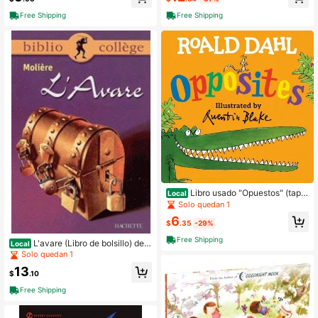
Free Shipping
Free Shipping
Libro usado "Opuestos" (tapa
Local
dura) de Roald Dahl
Solo quedan 1
6
$
.35
-29%
Free Shipping
L'avare (Libro de bolsillo) de
Local
Molière, usado
Solo quedan 1
13
$
.10
Free Shipping