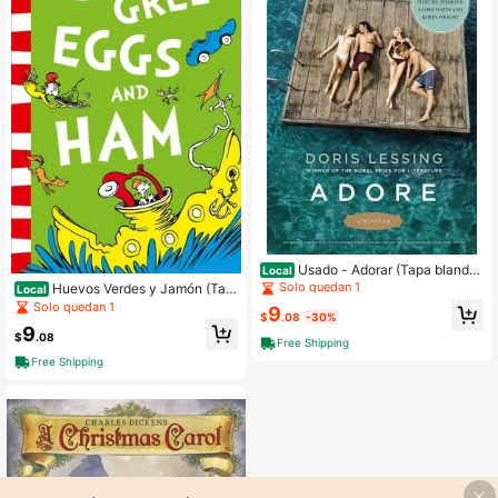
Usado - Adorar (Tapa blanda)
Local
de Doris Lessing
Solo quedan 1
Huevos Verdes y Jamón (Tap
Local
a Blanda) Usado por Dr. Seuss
Solo quedan 1
9
$
.08
-30%
9
$
.08
Free Shipping
Free Shipping