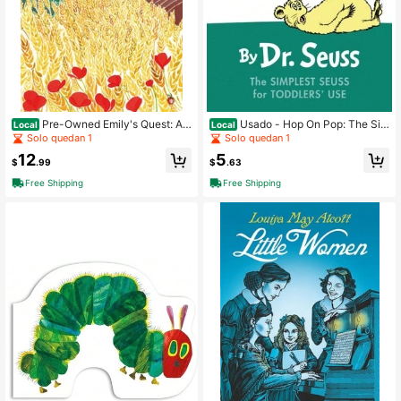
Pre-Owned Emily's Quest: A
Usado - Hop On Pop: The Sim
Local
Local
Virago Modern Classic (Tapa bland
plest Seuss For Youngest Use (Tapa
Solo quedan 1
Solo quedan 1
a) Por L. Montgomery
dura) Por Dr. Seuss
12
5
$
.99
$
.63
Free Shipping
Free Shipping