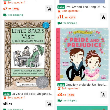
ar (Tapa blanda) de Mildred Walker,
Solo quedan 1
James Welch
Pre-Owned The Song Of Rola
Local
7
$
.25
-57%
nd (Tapa blanda) Por Anónimo, Cha
Solo quedan 1
nson De Roland Inglés
Free Shipping
11
$
.38
-24%
Free Shipping
Orgullo y prejuicio: Un libro ilu
Local
strado de BabyLit(R): Un libro ilustra
Solo quedan 1
do de BabyLit(R) (tapa dura) de Ste
8
La visita del osito: Un ganado
Local
phanie Clarkson (usado)
$
.39
-35%
r del premio Caldecott (Tapa bland
Solo quedan 1
a) de Else Holmelund Minarik (Usad
Free Shipping
5
o)
$
.63
Free Shipping