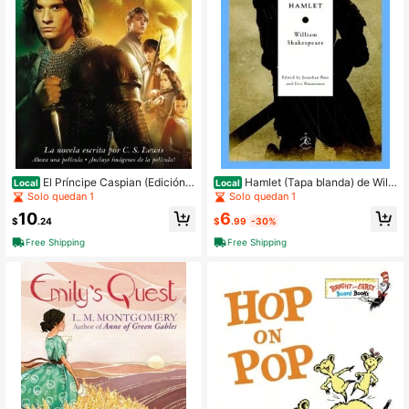
El Príncipe Caspian (Edición e
Hamlet (Tapa blanda) de Willi
Local
Local
n español) (Tapa blanda) de C.S. Le
am Shakespeare, Jonathan Bate, Er
Solo quedan 1
Solo quedan 1
wis (Usado)
ic Rasmussen (Usado)
6
10
$
.99
-30%
$
.24
Free Shipping
Free Shipping