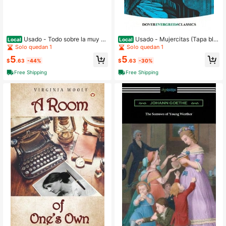
Usado - Todo sobre la muy ha
Usado - Mujercitas (Tapa bla
Local
Local
mbrienta oruga (tapa dura) de Eric
nda) de Louisa May Alcott
Solo quedan 1
Solo quedan 1
Carle
5
5
$
.63
-44%
$
.63
-30%
Free Shipping
Free Shipping