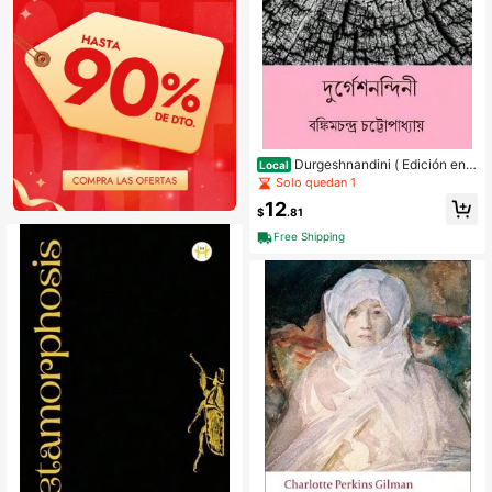
Durgeshnandini ( Edición en b
Local
engalí ) (Tapa blanda) Por Bankim C
Solo quedan 1
handra Chatterjee
12
$
.81
Free Shipping