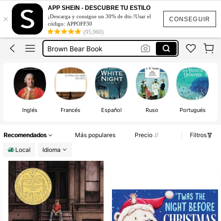
Principito Y El Zorro
APP SHEIN - DESCUBRE TU ESTILO
×
¡Descarga y consigue un 30% de dto.!Usar el
Orgullo Y Prejuicio Libro
CONSEGUIR
código: APPOFF30
(95,960)
Brown Bear Book
El Primcipito
Bluey Y Bingo
Principito Y El Zorro
Orgullo Y Prejuicio Libro
Inglés
Francés
Español
Ruso
Portugués
Recomendados
Más populares
Precio
Filtros
Local
Idioma