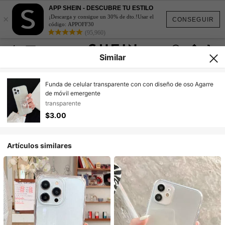
APP SHEIN - DESCUBRE TU ESTILO
×
¡Descarga y consigue un 30% de dto.!Usar el
CONSEGUIR
código: APPOFF30
(95,960)
Similar
Funda de celular transparente con con diseño de oso Agarre
de móvil emergente
transparente
$3.00
Artículos similares