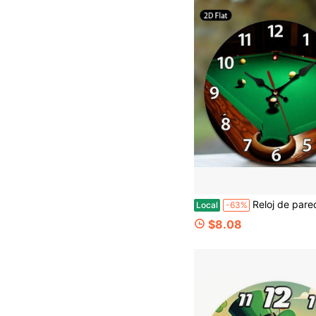
Reloj de pared de una sola pieza y bidimensional, diseñado con inspiración en el mantel verde y las bolas de billar de una mesa de billar, perfecto para decorar salas de juegos, bares deportivos, refugios de hombres, áreas de o
Local
-63%
$8.08