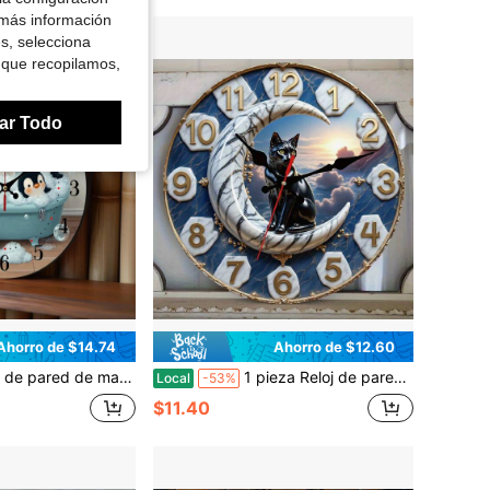
 más información
es, selecciona
 que recopilamos,
ar Todo
Ahorro de $14.74
Ahorro de $12.60
, silencioso y funciona con pilas (pilas AA no incluidas). Ideal como regalo navideño, decoración para sala de estar, decoración del hogar, decoración de casa, decoración de Pascua, reloj de pared.
1 pieza Reloj de pared de madera amortiguador silencioso adecuado para interiores, jardín, espacio artístico, decoración de pared de cocina de 10* 10 pulgadas que usa pilas AA (pilas no incluidas) Reloj decorativo para el Día del Maestro, Graduación, Halloween
Local
-53%
$11.40