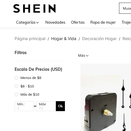
Muse
Categorías
Novedades
Ofertas
Ropa de mujer
Traje
Página principal
Hogar & Vida
Decoración Hogar
Relo
/
/
/
Filtros
Más
Escala De Precios (USD)
Menos de $8
$8 - $10
Más de $10
Mín.:
Máx:
Ok