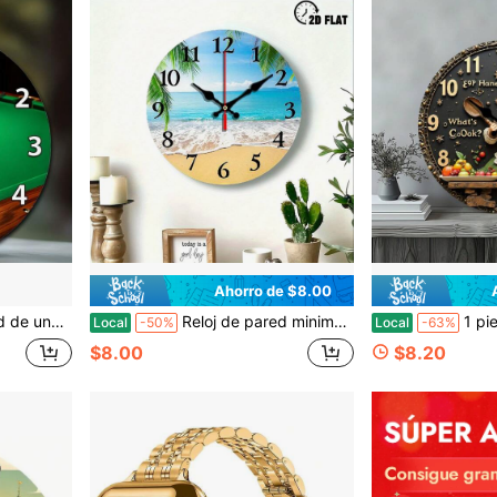
Ahorro de $8.00
cio y clubes de billar. 10x10 pulgadas, reloj de pared para sala, baño, decoración de habitación, decoración del hogar
Reloj de pared minimalista moderno de playa tropical de 1 pieza, redondo de madera de 10 pulgadas, silencioso, funciona con pilas (pilas AA no incluidas), con manecillas y esfera, diseño de palmera, adecuado para sala de estar, dormitorio, decoración del hogar costero, números grandes fáciles de leer, decoración de pared de dormitorio, regalo de San Valentín, decoración de sala de estar, decoración del hogar, artículos esenciales para el hogar.
1 pieza de reloj de pared redondo de madera de 10 pulgadas con tema de cocina de chef feliz, 
Local
-50%
Local
-63%
$8.00
$8.20