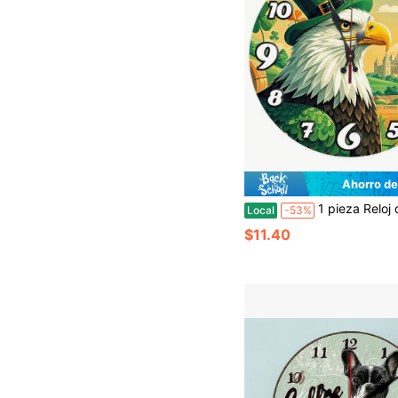
Ahorro de
1 pieza Reloj de pared redondo grande de 9.84 pulgadas de madera maciza con diseño irlandés de suerte, tréboles y nudos - Movimiento de cuarzo, manecillas negras/esfera blanca - Decoración del hogar del Día de San Patricio y la herencia irlandesa - Sala de estar, dormitorio, 2D plano, reloj de pared grande vintage, reloj de pared grande decorativo, reloj de pared grande clásico, r
Local
-53%
$11.40