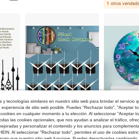
1
otros vended
 y tecnologías similares en nuestro sitio web para brindar el servicio qu
e $2.23
Ahorro de $3.92
r experiencia de sitio web posible. Puedes "Rechazar todo", "Aceptar t
 cookies en cualquier momento a tu elección. Al seleccionar "Aceptar to
n del hogar y la oficina, regalo pensado para entusiastas de los relojes
10 piezas Kit de reparación de movimiento de reloj de cuarzo, longitud del eje de 16 mm, incluye 10 juegos de manecillas de reloj blancas, adecuado para decoración del hogar y la oficina, regalo pensado para entusiastas de los relojes
Reloj de pared moderno y minimalista de 10 pulgadas con diseño de delfín submarino - Movimiento de 
-21%
Local
-65%
das las cookies opcionales, que nos ayudan a analizar el tráfico, ofre
Solo quedan 7
$7.60
ejoradas y personalizar el contenido y los anuncios para complementa
$14.88
EIN. Al seleccionar "Rechazar todo", permites el uso de cookies estri
con cupón
acen que nuestro sitio web funcione. Puedes desactivarlas cambiando 