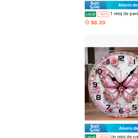
Ahorro de
1 reloj de pared con diseño abstracto de ondas en gris y blanco, de cuarzo silencioso, ideal para decoración de casas de campo, dormitorios y salas de estar, ideal para cumpleaños, Navidad y regalos navideñ
Local
-63%
$8.20
Ahorro de
Un reloj de pared elegante de 10 pulgadas con manecillas rosa y dorado - Diseño moderno y minimalista circular sin tic-tac, grandes números negros, marco de madera artificial ade
Local
-63%