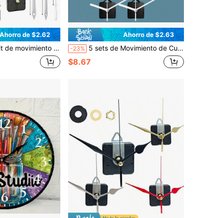
Ahorro de $2.62
Ahorro de $2.63
necillas de reloj: dorado, rojo, negro, blanco, adecuado para reloj de pared, reloj de escritorio, reparación, reemplazo y manualidades, gran regalo para entusiastas de los relojes y decoración del hogar/oficina
5 sets de Movimiento de Cuarzo Kit DIY, 5 pares de manecillas, longitud del eje de 13 mm, para reparación de relojes de pared, repuesto y DIY, adecuado para decoración de pared y regalos
-23%
$8.67