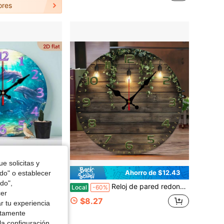
ores
e solicitas y
Ahorro de $14.40
Ahorro de $12.43
odo" o establecer
do",
cuarzo silencioso, funciona con batería - Adecuado para decoración del hogar, oficina, dormitorio y baño - Reloj redondo de madera resistente con tema marino, diseño plano 2D, requiere baterías (no incluidas), regalo para San Valentín, graduación, Día de la Madre, decoración de habitación, decoración de pared, artículos esenciales para el hogar
Reloj de pared redondo de 10 pulgadas de madera contrachapada de estilo rústico - Silencioso, sin batería requerida, diseño de láminas vintage, con decoración de araña y vegetación - Perfecto para decoración de sala de estar, dormitorio, cocina, oficina o reuniones al aire libre | Reloj de pared vintage | Mesa de madera contrachapada
Local
-60%
cer
$8.27
r tu experiencia
ctamente
la configuración