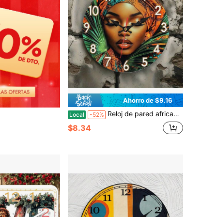
Ahorro de $9.16
Reloj de pared africano grande de 25 cm - Movimiento de cuarzo silencioso sin tictac, decoración de arte africano vibrante con diseño de cabello negro y labios rojos, marco de madera/plástico, funciona con pilas (pilas AA no incluidas) - Cara grande fácil de leer para sala de estar, dormitorio, oficina, cocina y decoraciones de Halloween - Pieza de declaración de decoración cultural del hogar, reloj de pared, reloj de pared de sala de estar, reloj de pared de sala de estar, reloj de sala de estar, reloj de pared único, reloj de pared moderno
Local
-52%
$8.34