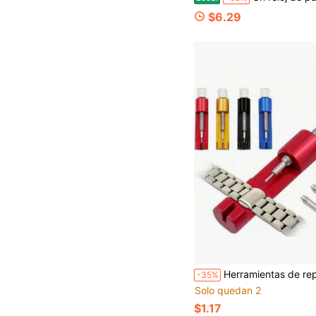
$6.29
Herramientas de reparación de relojes, removedor ajustable de pasadores de eslabones de correa de reloj, removedor de eslabones de correa de reloj todo metal, herramienta de reparación de 3 pasadores, accesorios an
-35%
Solo quedan 2
$1.17