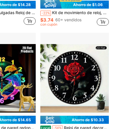
Ahorro de $14.28
Ahorro de $1.06
 pincel y paleta, movimiento de cuarzo silencioso, sin sonido de tic-tac, perfecto para la decoración de la granja y una excelente opción para las celebraciones de Acción de Gracias y Navidad, decoración de la sala de estar, decoración del hogar, decoración de la casa, decoración de Pascua
Kit de movimiento de reloj, movimiento de reloj de pared con 3 manecillas, adecuado para reloj de cocina DIY y reloj de decoración del hogar, decoración de la habitación
-22%
$3.74
60+ vendidos
con cupón
Ahorro de $14.65
Ahorro de $10.33
gante marco de madera, manecillas multicolores de delfín y corazón, números fáciles de leer, funciona con pilas (pilas AA no incluidas), adecuado para sala de estar, dormitorio, decoración del hogar de Navidad y Año Nuevo, decoración de sala de estar, decoración del hogar, decoración de casa, decoración de Pascua, reloj de pared
Reloj de pared decorativo plano 2D con una rosa roja sobre fondo negro. Reloj redondo de madera de 10 pulgadas, silencioso, sin tictac, con manecillas doradas y pantalla digital. Funciona con pilas (AA no incluidas). Ideal para el hogar, la cocina, el baño y la piscina. Decoración moderna para el hogar, regalo de San Valentín, decoración para el hogar o la sala de estar.
Local
-56%