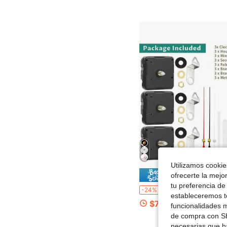
Utilizamos cookies
Ahorro d
ofrecerte la mejo
tu preferencia de
3 juegos de movimientos de reloj de cuarzo, longitud del eje: 13 mm, 16 mm, 23 mm, incluye 3 pares de manecillas de reloj, para reparación, reemplazo y relojes de pared/escritorio DIY, adecuado para decoració
-24%
estableceremos to
$7.07
funcionalidades m
de compra con SH
necesarias que h