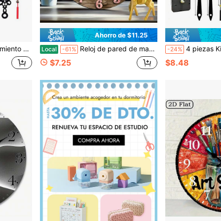
Ahorro de $11.25
mpleaños, graduación, dormitorio, decoración de dormitorio, de vuelta a la escuela
Reloj de pared de madera de 25 cm (10 pulgadas), con los divertidos diseños de los cerditos del cuento de Los Tres Cerditos. Perfecto para decorar una habitación infantil, con mecanismo de cuarzo. Ideal para el hogar, garaje, club o casa de campo. Un regalo perfecto para las fiestas, el dormitorio, la sala de estar y cualquier otro espacio del hogar.
4 piezas Kit de movimiento de reloj de cuarzo, 2 piezas con eje de 16 mm de longitud, 2 piezas con eje de 20 mm de longitud, incluye 4 ma
Local
-61%
-24%
$7.25
$8.48