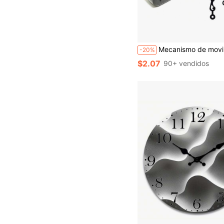
Mecanismo de movimiento de reloj de pared de cuarzo con pilas, piezas de repuesto para reparación DIY, juego de manecillas y punteros, eje largo para relojes DIY, decoración del hogar, decoración de habitación, regalos de cu
-20%
$2.07
90+ vendidos