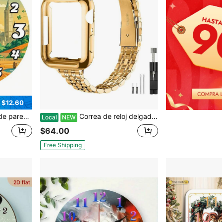
 $12.60
elojes de pared grandes decorativos, reloj de pared grande de madera, reloj de pared estilo vintage, reloj de pared rústico de madera, reloj de pared clásico para sala de estar, reloj de pared diseñador
Correa de reloj delgada compatible con Apple Watch 41mm 45mm 42mm 44mm 40mm 38mm de acero inoxidable, adecuada para series 11/10/9/8/7/6/5/4/3/2/1/SE, correa de lujo para mujer
Local
NEW
$64.00
Free Shipping