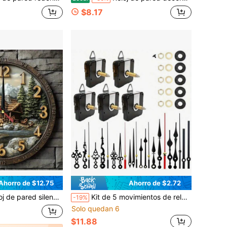
$8.17
Ahorro de $12.75
Ahorro de $2.72
del bosque y casa de madera, marco de madera, plano 2D, pilas AA no incluidas, decoración para el hogar, cocina, baño, dormitorio, oficina, regalo navideño, decoración de pared, decoración de habitación, decoración del hogar
Kit de 5 movimientos de reloj silenciosos con 8 juegos de manecillas de reloj, longitud del eje del movimiento 31/28/16mm para piezas de reparación de relojes de pared, kit de reparación de relojes (baterías no incluidas)
-19%
Solo quedan 6
$11.88