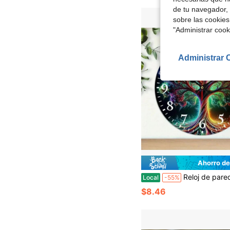
de tu navegador, 
sobre las cookies
"Administrar coo
Administrar 
Ahorro de
Reloj de pared "Árbol de la Vida", un reloj de pared silencioso que crea un ambiente festivo con números claros y fáciles de leer, adecuado para la decoración de paredes en salas de estar, jardines, co
Local
-55%
$8.46