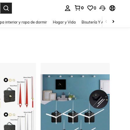
0
0
pa interior y ropa de dormir
Hogar y Vida
Bisutería Y Accesorios
Be