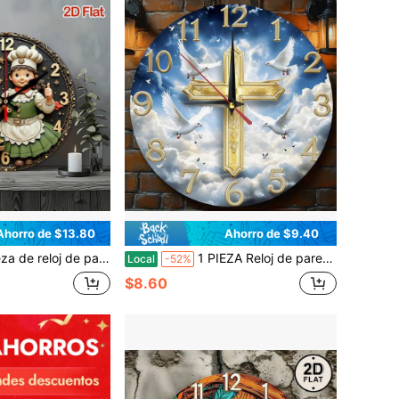
Ahorro de $13.80
Ahorro de $9.40
de diseño plano 2D, de batería (pilas AA no incluidas), con diseño de chef de dibujos animados, decoración de frutas y estrellas - Adecuado para el hogar, dormitorio - Día de San Valentín, Pascua, Día de la Madre, decoración del hogar, regalo único con tema divertido de cocina, superficie de madera duradera, para entusiastas de la cocina
1 PIEZA Reloj de pared de diseño religioso de 10/12 pulgadas - Reloj decorativo redondo de madera, silencioso y sin tic-tac, funciona con batería AA (batería AA no incluida), para decoración de cocina, sala de estar, cafetería y hogar - Día de San Valentín, Halloween y decoración de pared de reloj, 2D plano
Local
-52%
$8.60