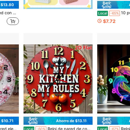
 $13.80
os (pilas AA no incluidas), 10 pulgadas, regalo de San Valentín, decoración del hogar y sala de estar.
10 pulgadas Reloj de pared redondo, tema de estudio de arte vintage, con diseño de
Local
-65%
$7.72
 $10.71
Ahorro de $13.11
cuado para salas de estar, dormitorios y estudios - Funciona con pilas (excluyendo pilas AA)
Reloj de pared de cocina moderno y sencillo de 10 pulgadas, con diseño de cubiertos y tomate. Reloj redondo silencioso a pilas, sin tictac, números grandes fáciles de leer, esfera y manecillas rojas, registro de tiempo preciso para cocina, oficina, cafetería, restaurante, regalo de San Valentín, decoración del hogar y sala de estar.
Reloj de pared redondo moderno de 1 pieza de 10 pulgadas, diseño colorido de delfín y corazón, ele
Local
-60%
Local
-67%