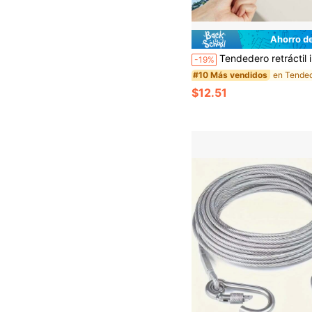
Ahorro d
Tendedero retráctil invisible, cuerda de secado de acero para interior/balcón, tendedero retráctil de bañ
-19%
en Tende
#10 Más vendidos
$12.51