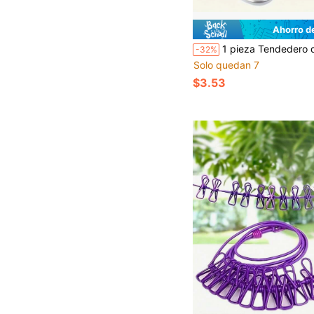
Ahorro d
1 pieza Tendedero de acero inoxidable, cuerda de alambre anti-caída con cable de recubierto y gancho, cuerda de alambre multifuncional de alta resistencia, 16.4 pies, cuerda de tracción, apta para suspensión en diversas superficies, cuer
-32%
Solo quedan 7
$3.53