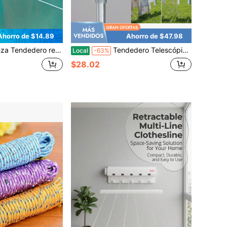
Ahorro de $14.89
Ahorro de $47.98
 4/5 cuerdas telescópicas para interiores y exteriores montado en la pared con gancho, expandible hasta 12.3 pies, instalación con perforación
Tendedero Telescópico de Exterior para el Hogar con Poste de Acero, Ojal Roscado y Montaje con Estaca, Plateado
Local
-63%
$28.02