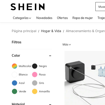
Muse
Categorías
Novedades
Ofertas
Ropa de mujer
Traje
Página principal
Hogar & Vida
Almacenamiento & Organ
/
/
Filtros
Más
Color
Multicolor
Negro
Blanco
Rosa
Azul
Gris
Verde
Amarillo
Material