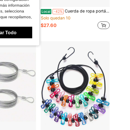
Ahorro de $20.31
 más información
rtátil con ganchos y ventosas, accesorios de camping y artículos esenciales para cruceros para uso en exteriores e interiores, color negro
Cuerda de ropa portátil para viajes, línea de lavandería a prueba de viento con pinzas de ropa y agujeros para colgar, cuerda de secado de ropa para interiores y exteriores para hotel, patio, crucero, campamento (Amarillo, 12.5ft)
es, selecciona
Local
-42%
 que recopilamos,
Solo quedan 10
$27.60
ar Todo