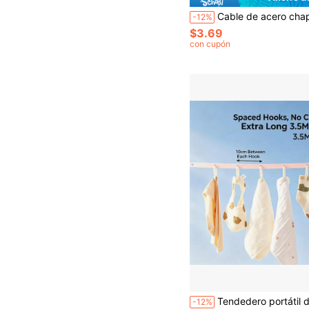
Cable de acero chapado en cobre de 2,5 mm, adecuado para secado en el hogar, uso en exteriores, también se pue
-12%
$3.69
con cupón
Tendedero portátil de 137 pulgadas con ganchos de metal, tendedero retráctil para patio, balcón, azotea y lavandería, cuerda de ropa ligera para viajes y camp
-12%