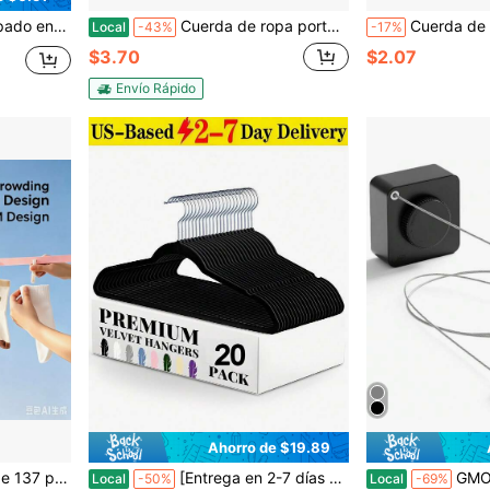
de usar como cuerda de amarre de equipaje
Cuerda de ropa portátil retráctil para viajes y camping con 24 pinzas | Para secado de ropa en interiores, línea de secado al aire libre, artículos esenciales de camping y RV, hotel con bolsa impermeable, extensible de 10 a 12 pies
Cuerda de tender de acero inoxidable, retráctil y ajustable para interior
Local
-43%
-17%
$3.70
$2.07
Envío Rápido
Ahorro de $19.89
ing, cuerda de colgar multiusos para interiores y exteriores
[Entrega en 2-7 días en los Estados Unidos] Percha de terciopelo negro, resistente al deslizamiento, para abrigos, percha premium delgada y ahorradora de espacio para trajes para organizador de armario, gancho giratorio de 360°, casa, perchas, organizador de armario y almacenamiento, perchero de abrigos, organizador de armario, organización de la lavandería, perchas para bebés, perchas para ropa, armario, perchas para pantalones, paquete de 60 perchas, artículos esenciales para apartamentos, organizador, perchas de terciopelo, pinzas para la ropa, ropa, mono vaquero para mujer, cómoda para el armario, almacenamiento de armario, ganchos para abrigos, accesorios de cocina rosa, perchas para niños, fieltro, ganchos, artículos esenciales para dormitorios, perchas para pantalones, organizador colgante de armario, organización de armarios, negro, percha de abrigo, perchas para faldas, decoración de apartamentos, artículos esenciales para la universidad, artículos esenciales para dormitorios
GMOX Tendedero retráctil de uso i
Local
-50%
Local
-69%