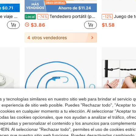
e $0.71
Ahorro de $11.24
, camping al aire libre, viajes en hotel, playa, vacaciones de verano, regreso a la escuela
Tendedero portátil (paquete de 3) de nailon resistente al viento, cuerda de secado ajustable de 5 m, para el hogar, viajes y camping.
Juego de tendedero retráctil portátil, incluye 12 pinza
Local
-74%
-12%
$3.86
$1.58
4
otros vendedores
 y tecnologías similares en nuestro sitio web para brindar el servicio qu
r experiencia de sitio web posible. Puedes "Rechazar todo", "Aceptar t
 cookies en cualquier momento a tu elección. Al seleccionar "Aceptar to
das las cookies opcionales, que nos ayudan a analizar el tráfico, ofre
ejoradas y personalizar el contenido y los anuncios para complementa
EIN. Al seleccionar "Rechazar todo", permites el uso de cookies estri
acen que nuestro sitio web funcione. Puedes desactivarlas cambiando 