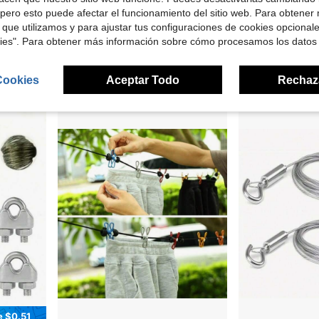
Ahorro de $12.69
pero esto puede afectar el funcionamiento del sitio web. Para obtener
a, cuerda de acero inoxidable de pared, tendedero, tendederos
2 paquetes de cuerda de tender portátil con 12 pinzas de ropa a prueba de viento, elástica y retráctil para tender la ropa en el patio, vacaciones, hotel o balcón
2 piezas Tendedero de viaje retráctil po
 que utilizamos y para ajustar tus configuraciones de cookies opcional
Local
-53%
Local
-60%
kies". Para obtener más información sobre cómo procesamos los datos
Solo quedan 4
$13.49
$11.25
Envío Rápido
Cookies
Aceptar Todo
Rechaz
Free Shipping
e $0.51