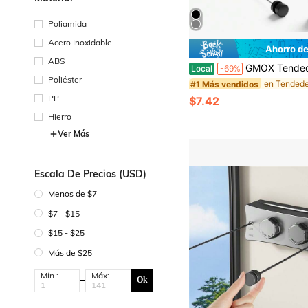
Poliamida
Acero Inoxidable
Ahorro de
ABS
GMOX Tendedero retráctil con capacidad de 44 libras | Cuerda para ropa de montaje en pa
Local
-69%
Poliéster
en Tended
#1 Más vendidos
PP
$7.42
Hierro
Ver Más
Escala De Precios (USD)
Menos de $7
$7 - $15
$15 - $25
Más de $25
Mín.:
Máx:
Ok