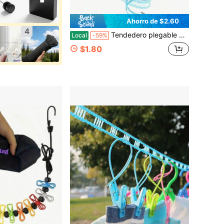
Ahorro de $2.60
4
Tendedero plegable portátil de 2 piezas, 3 m, rosa, verde y azul, resistente al viento, antideslizante, sin perforaciones, para interiores, exteriores, camping, viajes, dormitorios, balcones, para colgar ropa de cama gruesa, color aleatorio.
Local
-59%
$1.80