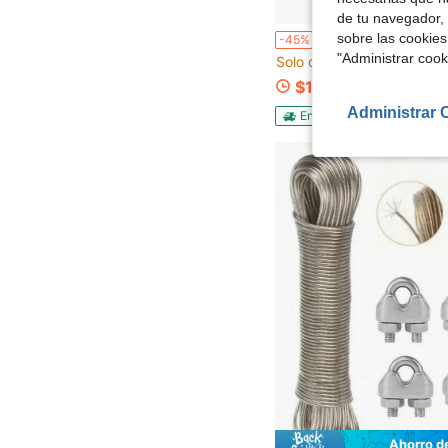
de tu navegador, 
2 tendederos retráctiles, tendedero retráctil de pared, tendedero interior anti-doblamiento, tendedero exterior, tendedero retráctil de alta resistencia, cuerda para rop
sobre las cookies
-45%
"Administrar coo
Solo quedan 10
$17.68
Administrar 
Envío Rápido
Ahorro d