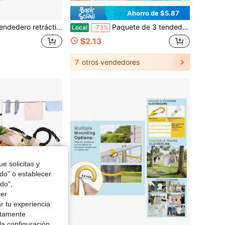
Ahorro de $5.87
s, adecuado para secado en interiores y camping al aire libre, accesorios de tendedero
Paquete de 3 tendederos de viaje resistentes al viento de 5 m – Cuerda portátil antideslizante para secar ropa, ideal para camping, cruceros, balcón y lavandería – Tendedero de viaje retráctil de nailon
Local
-73%
$2.13
7
otros vendedores
e solicitas y
odo" o establecer
do",
cer
r tu experiencia
ctamente
la configuración