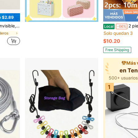
e $2.89
o, tendedero retráctil montado en la pared
2 piezas Tendedero multifuncional antide
Local
-66%
Solo quedan 3
deros
$10.20
Free Shipping
Más 
en Te
1