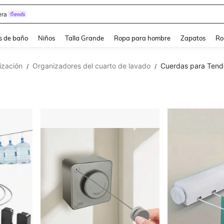
ra
s de baño
Niños
Talla Grande
Ropa para hombre
Zapatos
Ro
ización
Organizadores del cuarto de lavado
Cuerdas para Tend
/
/