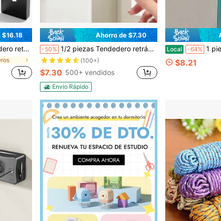
 $16.18
Ahorro de $7.30
red de 15.7 pies para baño, balcón y lavandería
1/2 piezas Tendedero retráctil para interiores, tendedero retráctil para exteriores resistente, línea de secado de ropa montada en la pared de acero inoxidable - 15,1 pies Gris
1 pieza Tendedero retráctil, automático
-50%
Local
-64%
eros
(100+)
$8.21
$7.30
500+ vendidos
Envío Rápido