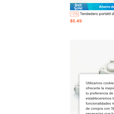
Ahorro d
Tendedero portátil de viaje con 12 pinzas para ropa, uso interior y exterior, tendedero ligero a prueba de sol, adecuado para secar ropa, bolsas, calcetines, bufandas, toallas, tendedero elástico ajustable, adecuado para lavandería interior, patio trasero, balcón
-11%
$5.49
Utilizamos cookies
ofrecerte la mejo
tu preferencia de
estableceremos to
funcionalidades m
de compra con SH
necesarias que h