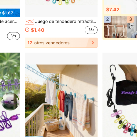
$7.42
e $1.67
2
3
da de tracción para mascotas, antideslizante, resistente a la oxidación y al clima
Juego de tendedero retráctil portátil con 12 pinzas, adecuado para secado de ropa en interiores y camping al aire libre, accesorios de tendedero
-7%
$1.40
12
otros vendedores