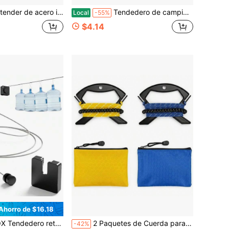
/exterior montada en la pared, para colgar ropa, opciones de longitud: 0,5 m/3 m/5 m, diámetro de la cuerda: 2 mm
Tendedero de camping portátil con 12 pinzas, accesorios de camping y línea de ropa retráctil elástica para viajes, camping, hotel y uso en interiores y exteriores
Local
-55%
$4.14
Ahorro de $16.18
ntensivo | Línea de lavandería montada en la pared de 15 pies que ahorra espacio para interiores y exteriores (negro)
2 Paquetes de Cuerda para Ropa de Viaje, Sin Pinzas Necesarias, 48 Cuentas, Bolsas con Enrolladores 2x 11.5 Pies de Líneas de Lavandería Reflectantes No Elásticas con Bolsas con Cremallera y Enrolladores, Crucero, Hotel, Camping, RV Interior
-42%