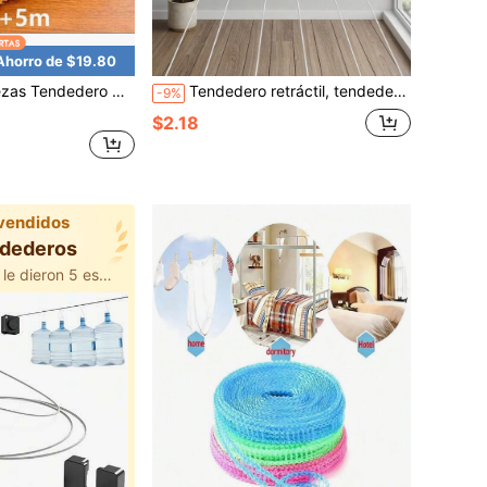
Ahorro de $19.80
slizante y a prueba de viento 196.85 pulgadas+393.7 pulgadas Duradero Apto para secar edredones y ropa, elección de color aleatorio
Tendedero retráctil, tendedero de pared, tendedero mágico, tendedero retráctil, tendedero retráctil, tendedero, cuerda, (Color de pinza aleatorio.)
-9%
$2.18
vendidos
ndederos
500+ usuarios le dieron 5 estrellas