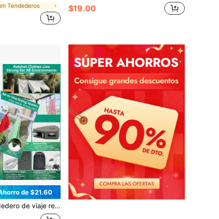
en Tendederos
$19.00
Ahorro de $21.60
 con sistema de polea reflectante, ganchos y pinzas de acero inoxidable, portátil para camping, crucero, hotel, balcón, lavandería al aire libre, color verde del ejército