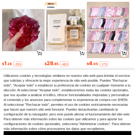
1
28
4
$
.28
$
.85
$
.05
-29%
-48%
-17%
Utilizamos cookies y tecnologías similares en nuestro sitio web para brindar el servicio
que solicitas y ofrecerte la mejor experiencia de sitio web posible. Puedes "Rechazar
todo", "Aceptar todo" o establecer tu preferencia de cookies en cualquier momento a tu
elección. Al seleccionar "Aceptar todo", estableceremos todas las cookies opcionales,
que nos ayudan a analizar el tráfico, ofrecer funcionalidades mejoradas y personalizar
el contenido y los anuncios para complementar tu experiencia de compra con SHEIN.
Al seleccionar "Rechazar todo", permites el uso de cookies estrictamente necesarias
que hacen que nuestro sitio web funcione. Puedes desactivarlas cambiando la
configuración de tu navegador, pero esto puede afectar el funcionamiento del sitio web.
Para obtener más información sobre las cookies que utilizamos y para ajustar tus
configuraciones de cookies opcionales, selecciona "Administrar cookies". Para obtener
más información sobre cómo procesamos los datos que recopilamos,
36
17
5
$
.99
$
.59
$
.76
-38%
-12%
-21%