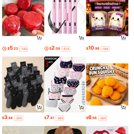
5
2
10
$
.23
$
.06
$
.98
-14%
-51%
-18%
3
7
6
$
.44
$
.41
$
.56
-30%
-36%
-26%