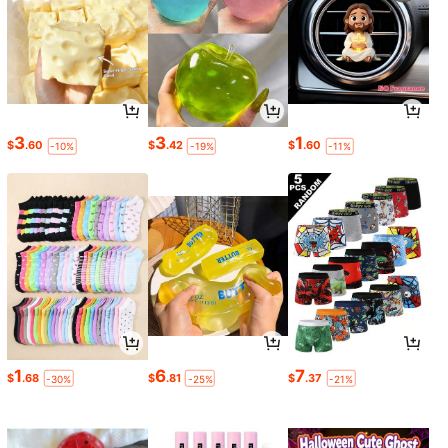
3
3
1
$
.60
$
.42
$
.60
-10%
-19%
-11%
1
6
7
$
.68
$
.81
$
.37
-30%
-25%
-21%