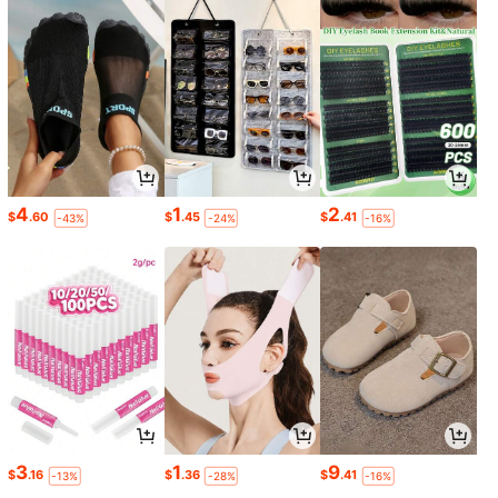
4
1
2
$
.60
$
.45
$
.41
-43%
-24%
-16%
3
1
9
$
.16
$
.36
$
.41
-13%
-28%
-16%