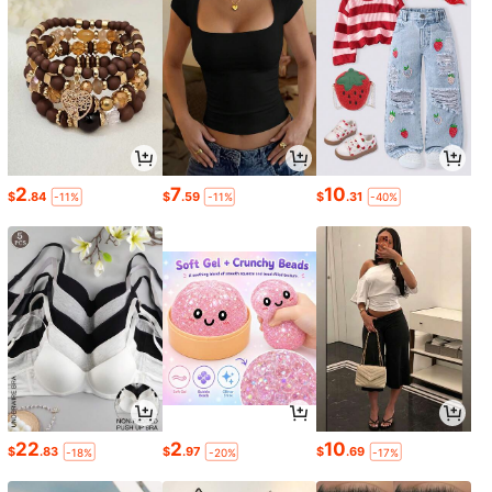
2
7
10
$
.84
$
.59
$
.31
-11%
-11%
-40%
22
2
10
$
.83
$
.97
$
.69
-18%
-20%
-17%