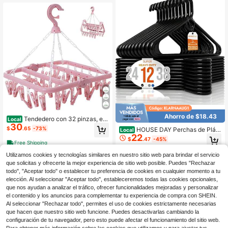
e para correo para sala de estar, dor
mitorio, baño, cocina
Ahorro de $18.43
Tendedero con 32 pinzas, est
Local
30
ante colgante plegable, gancho gira
$
.65
-73%
HOUSE DAY Perchas de Plást
Local
torio 360° para secar calcetines, ro
22
ico Premium Resistentes 12 Paquet
$
.47
-45%
pa, toallas, guantes (Verde claro)
Free Shipping
e - Perchas de Ropa Ultra Gruesas
Negras - Capacidad de 20 Lb - Per
4-5 días hábiles
Utilizamos cookies y tecnologías similares en nuestro sitio web para brindar el servicio
chas Resistentes para Abrigos, Cha
que solicitas y ofrecerte la mejor experiencia de sitio web posible. Puedes "Rechazar
quetas, Trajes &amp; Vaqueros - Or
todo", "Aceptar todo" o establecer tu preferencia de cookies en cualquier momento a tu
ganizador de Armario para Dormitor
io, Apartamento
elección. Al seleccionar "Aceptar todo", estableceremos todas las cookies opcionales,
que nos ayudan a analizar el tráfico, ofrecer funcionalidades mejoradas y personalizar
el contenido y los anuncios para complementar tu experiencia de compra con SHEIN.
Al seleccionar "Rechazar todo", permites el uso de cookies estrictamente necesarias
que hacen que nuestro sitio web funcione. Puedes desactivarlas cambiando la
configuración de tu navegador, pero esto puede afectar el funcionamiento del sitio web.