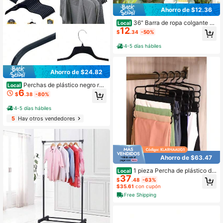
Ahorro de $12.36
36" Barra de ropa colgante de
Local
12
tubo industrial montada en la pared,
$
.34
-50%
resistente
4-5 días hábiles
Ahorro de $24.82
Perchas de plástico negro res
Local
6
istente con ganchos de metal pulid
$
.38
-80%
o giratorios, 19 pulgadas, para el ho
gar
4-5 días hábiles
5
Hay otros vendedores
Ahorro de $63.47
1 pieza Percha de plástico de
Local
37
5 capas multifuncional para guardar
$
.48
-63%
corbatas, bufandas y pantalones
$35.61
con cupón
Free Shipping