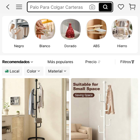
Palo Para Colgar Carteras
Percheros Para Colgar Ropa
Colgador De Bolsos
Perchero
Negro
Blanco
Dorado
ABS
Hierro
Recomendados
Más populares
Precio
Filtros
Local
Color
Material