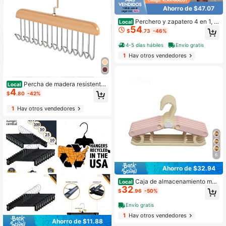
Ahorro de $47.07
Perchero y zapatero 4 en 1, tr
Local
54
astero con estantes
$
.73
-46%
4-5 días hábiles
Envío gratis
1
Hay otros vendedores
Percha de madera resistente
Local
4
para cinturones con gancho giratori
$
.80
-42%
o de 360 grados y construcción de
madera maciza para cinturones, suj
1
Hay otros vendedores
etadores, sombreros y chalecos, ide
al para guardarropas, dormitorios y
apartamentos.
6
Ahorro de $32.94
Caja de almacenamiento mag
Local
32
nética con forma de nube, organiza
$
.96
-50%
dor sin taladrar para montaje en par
ed para cocina y refrigerador | Bebé
Envío gratis
y niños
1
Hay otros vendedores
Ahorro de $11.88