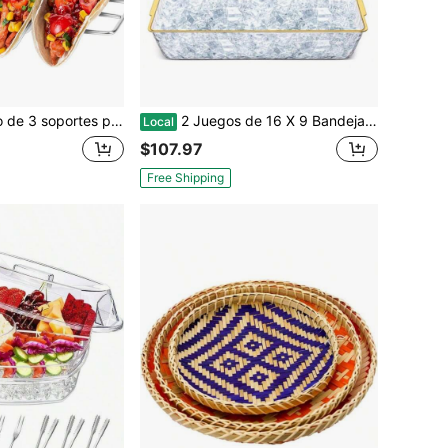
inoxidable para tortillas de taco, bandejas para barra de tacos como regalo, cada una sostiene 4 tacos, apto para horno, lavavajillas y parrilla
2 Juegos de 16 X 9 Bandejas de Servir Plásticas Enfriadas para Fiestas con Compartimentos, Bandeja de Fiesta Enfriada con Hielo, Tabla de Servir de Charcutería, Plato Frío para Frutas, Mariscos, Verduras y Aperitivos con Borde Dorado
Local
$107.97
Free Shipping