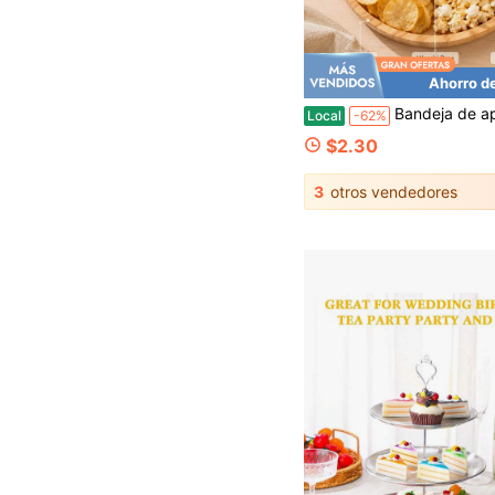
Ahorro d
Bandeja de aperitivos versátil, plato de servicio amigable para regalo de anfitriona, organizador práctico con compartimentos divididos y
Local
-62%
$2.30
3
otros vendedores