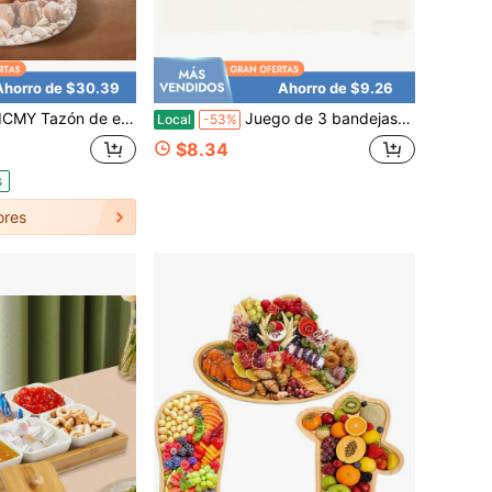
Ahorro de $30.39
Ahorro de $9.26
recipiente de servicio claro de vidrio para dulces y frutos secos, bandeja redonda de estilo rústico para almacenamiento de alimentos en el hogar, cocina, fiestas, dulces, frutos secos, frutas, transparente
Juego de 3 bandejas ovaladas de madera, bandejas de servir con grano de madera marrón y borde elevado, platos decorativos para desayuno, mesa de café, postres y organización de tocador
Local
-53%
$8.34
s
ores