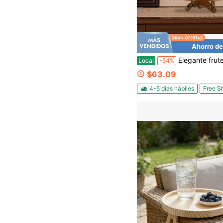
Ahorro de
Elegante frutero de doble capa, bandeja de aperitivos de resina con 5 compartimentos, fuente decorativa para 
Local
-54%
$63.09
4-5 días hábiles
Free S