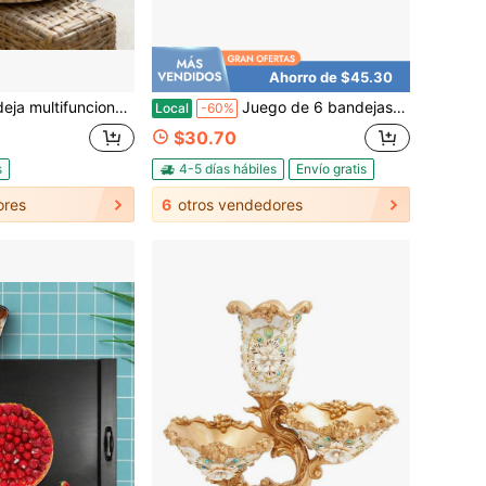
Ahorro de $45.30
s de sofá, madera maciza, para taza y teléfono, soporte para cojín de sofá, estilo nórdico minimalista, almacenamiento para sala de estar
Juego de 6 bandejas redondas doradas para servir, acero inoxidable 201 con acabado pulido y cepillado, base plana con borde enrollado elevado, apilables, aptas para lavavajillas, bandeja multiusos para alimentos, joyas, cosméticos y decoración de bares y hogares.
Local
-60%
$30.70
s
4-5 días hábiles
Envío gratis
ores
6
otros vendedores