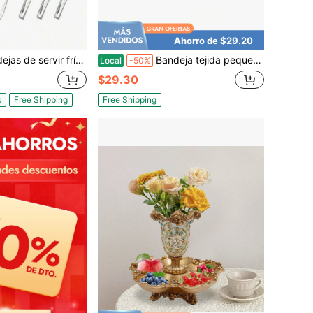
Ahorro de $29.20
 frías con tapa, bandejas y bandejas de servir frías para viajar, bandeja de frutas, bandeja de aperitivos y snacks de frutas que mantiene los alimentos frescos
Bandeja tejida pequeña redonda cesta contenedor de alimentos con asas para servir y almacenar en la encimera de la cocina y la mesa del comedor
Local
-50%
$29.30
s
Free Shipping
Free Shipping