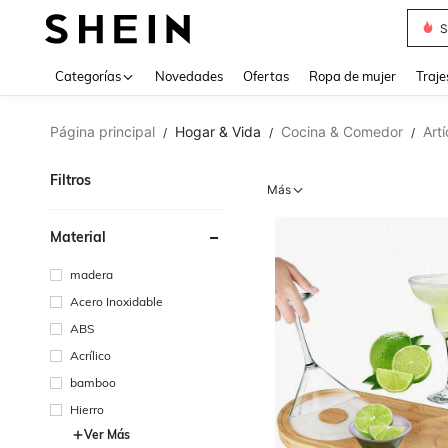
Muse
Categorías
Novedades
Ofertas
Ropa de mujer
Traje
Página principal
Hogar & Vida
Cocina & Comedor
Art
/
/
/
Filtros
Más
Material
madera
Acero Inoxidable
ABS
Acrílico
bamboo
Hierro
Ver Más