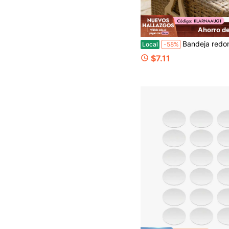
Ahorro d
Bandeja redonda de madera, bandeja para reposabrazos de sofá, mesa plegable de madera para reposabrazos de sofá, mesa auxiliar con portavasos pa
Local
-58%
$7.11