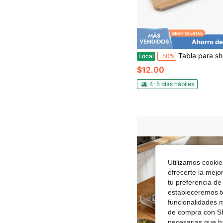
Ahorro de
Tabla para shots de whisky, soporte para vasos de chupito, bandeja de madera para bar con borde de sal, regalo 
Local
-50%
$12.00
4-5 días hábiles
Utilizamos cookies
ofrecerte la mejo
tu preferencia de
estableceremos to
funcionalidades m
de compra con SH
necesarias que h