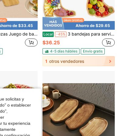
Ahorro de $33.45
Ahorro de $29.65
ca para servir aperitivos y condimentos, con tapa de bambú desmontable y recipientes para organizar bocadillos, condimentos, alimentos y dulces en el hogar y la cocina
3 bandejas para servir botas de vaquero, tablas de charcutería con platillos para mojar, bandeja de madera con forma de sombrero de vaquero, tabla de quesos con forma de bota de vaquera, bandeja de cactus, platos de bambú para decoraciones de fiesta de cumpleaños de vaquera occidental, suministros de decoración para fiestas occidentales.
Local
-45%
$36.25
s
4-5 días hábiles
Envío gratis
1
otros vendedores
e solicitas y
odo" o establecer
do",
cer
r tu experiencia
ctamente
la configuración