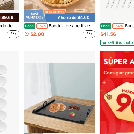
e $9.69
Ahorro de $4.00
ra bebidas, teléfono, desayuno, etc. (No apta para contacto con alimentos)
Bandeja de aperitivos versátil, plato de servicio amigable para regalo de anfitriona, organizador práctico con divisiones y compartimentos profundos para frutas, frutos secos, dulces, cuenco, vajilla y accesorios de cocina
Bandejas de servir frías, bandeja de verduras
Local
-67%
Local
-54%
$2.00
$41.56
4-5 días hábile