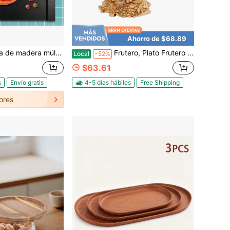
Ahorro de $68.89
de la estufa, tapa decorativa de bandeja superior para tabla de cocción de pasta, cubiertas de la encimera de la estufa para estufa eléctrica y de gas, cubierta del fregadero, tablas de cortar, bandeja de servir, 30x22 pulgadas
Frutero, Plato Frutero de Resina, Fruteros Decorativos
Local
-52%
$63.61
s
Envío gratis
4-5 días hábiles
Free Shipping
ores