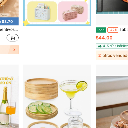
e $3.70
 profundos para frutas, nueces, dulces, cuenco, vajilla y accesorios de cocina
Tabla de madera múltiple para cubrir el espacio de la encimera 
Local
-42%
$44.00
4-5 días hábile
2
otros vended