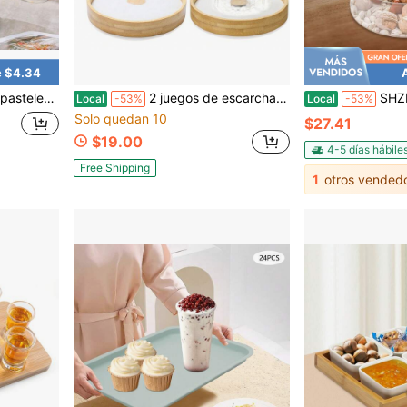
e $4.34
 metal cepillado - Elegante bandeja de servir de tres niveles para bodas, cumpleaños, fiestas de té y aniversarios - 34 cm de altura
2 juegos de escarchador de copas de madera de acacia de 3 niveles, 5.6" para sal de margarita, juego de escarchador de sal y azúcar con bandeja para cócteles, tequila, accesorios de bar para hogar y bartender (bambú)
SHZICMY Tazón de ensalada de vidrio con tapa de madera, 
Local
-53%
Local
-53%
Solo quedan 10
$27.41
$19.00
4-5 días hábile
Free Shipping
1
otros vended