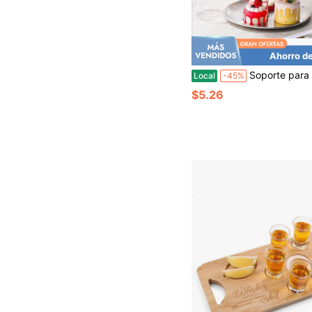
Ahorro d
Soporte para pasteles de 3 niveles dorado/plateado, soporte para pasteles, soporte para cupcakes, bandeja de servir escalonada, soporte para postres, soporte para cupcakes, bandeja escalonada - Soporte para cupcakes y torre de postres de lujo de
Local
-45%
$5.26