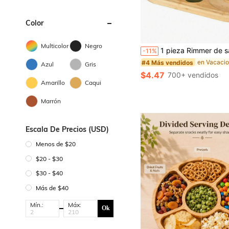
Color
#4 Más vendidos
Multicolor
Negro
(100+)
1 pieza Rimmer de sal y azúcar de margarita de madera, Juego de rimmer de sal de margarita con doble orificio para cócteles, Rimmer de cóctel de margarita, Rimmers de sa
-11%
#4 Más vendidos
#4 Más vendidos
(100+)
(100+)
Azul
Gris
#4 Más vendidos
$4.47
700+ vendidos
(100+)
Amarillo
Caqui
Marrón
Escala De Precios (USD)
Menos de $20
$20 - $30
$30 - $40
Más de $40
Mín.:
Máx:
Ok