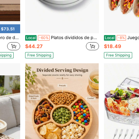
 $73.51
servir en la cocina, mesa de comedor, fiestas y exhibiciones
Platos divididos de porcelana para servir, bandeja de aperitivos, tazones para servir en fiestas - Perfectos para chips y dip, verduras, dulces y aperitivos, color blanco
Juego de 3 soportes para tacos, soporte de acero 
Local
-60%
Local
-8%
$44.27
$18.49
hipping
Free Shipping
Free Shipping