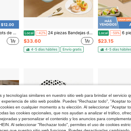
 $12.00
de bar para hombres, para bebedores (vasos no incluidos)
24 piezas Bandejas de servicio azul de plástico para cafetería y comida rápida para comer, 14"X10"
6 piezas Juego de bandejas cuadradas de cerámi
Local
-42%
Local
-59%
$33.60
$23.15
4-5 días hábiles
Envío gratis
4-5 días hábile
 y tecnologías similares en nuestro sitio web para brindar el servicio qu
r experiencia de sitio web posible. Puedes "Rechazar todo", "Aceptar t
 cookies en cualquier momento a tu elección. Al seleccionar "Aceptar to
das las cookies opcionales, que nos ayudan a analizar el tráfico, ofre
ejoradas y personalizar el contenido y los anuncios para complementa
EIN. Al seleccionar "Rechazar todo", permites el uso de cookies estri
acen que nuestro sitio web funcione. Puedes desactivarlas cambiando 