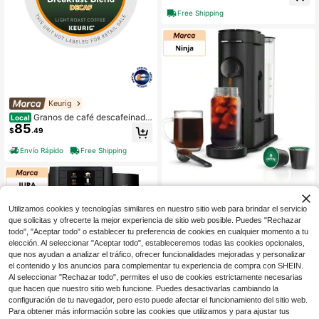
a el hogar, oficina, RV y dormitorio,
Free Shipping
color negro
Keurig
Granos de café descafeinado
Local
85
de la mezcla de desayuno de Green
$
.49
Mountain Coffee Roasters, cápsula
s para cafetera Keurig, tueste liger
Envío Rápido
Free Shipping
o, 96 unidades/caja
Ninja
Cafetera de una sola porción
Local
Utilizamos cookies y tecnologías similares en nuestro sitio web para brindar el servicio
88
Ninja Pods & Grounds Caliente & Frí
$
.95
-53%
que solicitas y ofrecerte la mejor experiencia de sitio web posible. Puedes "Rechazar
a, compatible con cápsulas K-Cup,
todo", "Aceptar todo" o establecer tu preferencia de cookies en cualquier momento a tu
preparación rápida en frío, PB045,
Envío Rápido
Free Shipping
elección. Al seleccionar "Aceptar todo", estableceremos todas las cookies opcionales,
Negro (Certificado Reacondicionad
que nos ayudan a analizar el tráfico, ofrecer funcionalidades mejoradas y personalizar
o)
el contenido y los anuncios para complementar tu experiencia de compra con SHEIN.
Al seleccionar "Rechazar todo", permites el uso de cookies estrictamente necesarias
que hacen que nuestro sitio web funcione. Puedes desactivarlas cambiando la
configuración de tu navegador, pero esto puede afectar el funcionamiento del sitio web.
Para obtener más información sobre las cookies que utilizamos y para ajustar tus