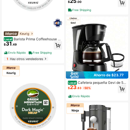
25
$
.00
Free Shipping
Keurig
Barista Prima Coffeehouse C
Local
31
afé de Colombia, Cápsulas para caf
$
.49
etera Keurig, Tueste medio oscuro,
Caja de 24 unidades
Envío Rápido
Free Shipping
1
Hay otros vendedores
Ahorro de $23.77
Cafetera pequeña Gevi de 5 t
Local
23
azas, cafetera compacta con filtro,
$
.83
-50%
placa calefactora y cafetera, nueva
Envío Rápido