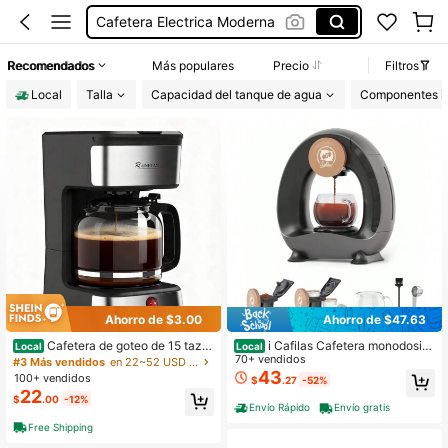
Cafetera Electrica Moderna
Cafetera Para Cafe
Recomendados
Más populares
Precio
Filtros
Cafetera Ninja
Local
Talla
Capacidad del tanque de agua
Componentes in
Cafetera
Ahorro de $3.00
Ahorro de $47.63
Cafetera de goteo de 15 taza
i Cafilas Cafetera monodosis
Local
Local
s, máquina de elaboración de café
para café molido y en cápsulas K, c
70+ vendidos
#3 Más vendidos
en 22~52 USD Electrodomésticos para café y té
para el hogar/oficina con filtro extra
afetera/tetera mini 2 en 1 MINI Q A
43
100+ vendidos
$
.27
-52%
íble, jarra de vidrio y base calentad
mericano con filtro de café y adapt
22
$
.00
-12%
a, negro y acero inoxidable
ador para cápsulas K, tamaños de p
Envío Rápido
Envío gratis
reparación de 4 a 8 oz, color champ
Free Shipping
án, rosa y gris