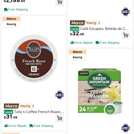
2,199
$
.80
Free Shipping
Keurig
Café Escapes, Bebida de Caf
Local
32
é Mocha, Cápsulas Monodosis para
$
.49
Keurig, Caja de 24 Unidades
Envío Rápido
Free Shipping
Keurig
Tully's Coffee French Roast,
Local
31
Cápsulas para Keurig, Café de tuest
$
.49
e oscuro, Caja de 24 unidades
Envío Rápido
Free Shipping