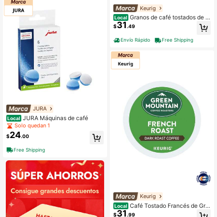
Keurig
Granos de café tostados de la
Local
31
marca Green Mountain Coffee Roas
$
.49
ters, sabor vainilla francesa, tostad
o ligero, cápsulas Keurig de una sol
Envío Rápido
Free Shipping
a porción, caja de 24 unidades
JURA
JURA Máquinas de café
Local
Solo quedan 1
24
$
.00
Free Shipping
Keurig
Café Tostado Francés de Gre
Local
31
en Mountain Coffee Roasters, Cáps
$
.99