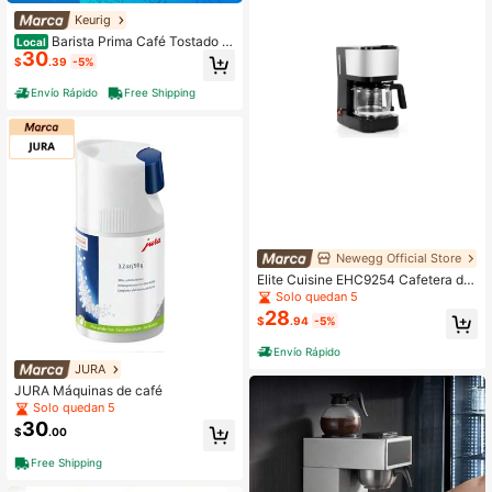
Keurig
Barista Prima Café Tostado Fr
Local
30
ancés en Cápsulas , Cápsulas Mon
$
.39
-5%
odosis Keurig, Café Extra Oscuro, C
aja de 24 Unidades
Envío Rápido
Free Shipping
Newegg Official Store
Elite Cuisine EHC9254 Cafetera de
5 tazas Negro/Plata
Solo quedan 5
28
$
.94
-5%
Envío Rápido
JURA
JURA Máquinas de café
Solo quedan 5
30
$
.00
Free Shipping