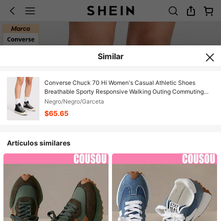
Similar
Converse Chuck 70 Hi Women's Casual Athletic Shoes
Breathable Sporty Responsive Walking Outing Commuting
162050C
Negro/Negro/Garceta
$65.65
Artículos similares