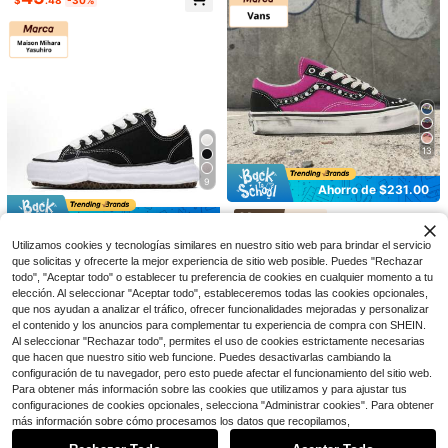
gimnasio y viajes, unisex, color neg
ro M9160
10
Ahorro de $289.50
Pantuflas planas de mujer de
Local
talla grande con colores macaron y
33
New Balance
$
.10
-43%
estampado de moda
13
New Balance 90
Envío gratis
96
60- Viral 2026 Zapatillas de Platafo
$
.50
-75%
9
rma Gruesa | Zapatillas de Entrena
Ahorraste $289.50
Ahorro de $231.00
miento Transpirables de Ante y Mall
Free Shipping
a Premium | Cómoda Entresuela AB
Vans
Ahorro de $369.50
ZORB Zapatos de Papá | Calzado d
Zapatillas Vans
e Alta Moda Auténtico Unisex
Utilizamos cookies y tecnologías similares en nuestro sitio web para brindar el servicio
Maison Mihara Yasuhiro
Old Skool 36 Perladas | Zapatos de
#5 Más vendidos
en 83+ USD Zapatos deportivos casuales para mujer
que solicitas y ofrecerte la mejor experiencia de sitio web posible. Puedes "Rechazar
Skate Retro Y2K Auténticos 2026 |
Zapatillas Maison Mihara Yas
Local
300+ vendidos
Acabado de Brillo de Perla Iridiscen
todo", "Aceptar todo" o establecer tu preferencia de cookies en cualquier momento a tu
uhiro PETERSON | Edición de lona
60+ vendidos
99
$
.00
-70%
te | Zapatillas Clásicas de Banda L
elección. Al seleccionar "Aceptar todo", estableceremos todas las cookies opcionales,
de algodón gris apagado | Suela int
160
Ahorraste $231.00
ateral de Caña Baja | Calzado de S
$
.50
-70%
ermedia ondulada esculpida a man
que nos ayudan a analizar el tráfico, ofrecer funcionalidades mejoradas y personalizar
Free Shipping
treetwear Premium en Tallas 36-46
o característica | Calzado minimali
el contenido y los anuncios para complementar tu experiencia de compra con SHEIN.
Free Shipping
| Disponible en la Tienda Alpha Swi
sta urbano de vanguardia | Esencia
Al seleccionar "Rechazar todo", permites el uso de cookies estrictamente necesarias
fts
l de ropa urbana contemporánea
que hacen que nuestro sitio web funcione. Puedes desactivarlas cambiando la
configuración de tu navegador, pero esto puede afectar el funcionamiento del sitio web.
Para obtener más información sobre las cookies que utilizamos y para ajustar tus
configuraciones de cookies opcionales, selecciona "Administrar cookies". Para obtener
Mostrar artículos similares con stock
Ver todo
más información sobre cómo procesamos los datos que recopilamos,