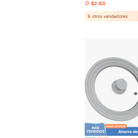
$2.60
9
otros vendedores
Ahorro de