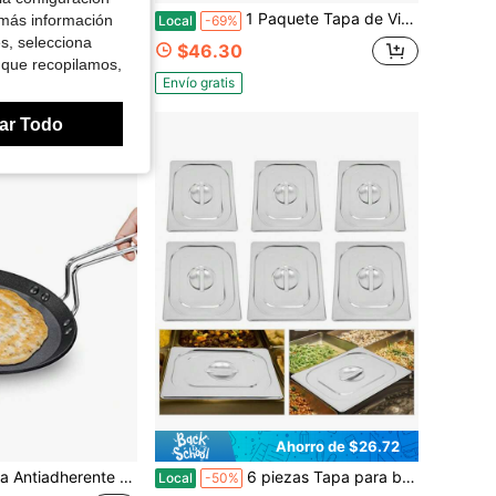
apa de plancha de 78 pulgadas con mango aislado para cúpula de fundido de queso, vapor, cocina en casa y al aire libre (20cm)
1 Paquete Tapa de Vidrio Templado de 10 Pulgadas con Ventilación de Vapor, Apta para Lavavajillas, Diseñada para Utensilios de Cocina Híbridos, Suministros de Repuesto de Tapa Premium
 más información
Local
-69%
es, selecciona
$46.30
 que recopilamos,
Envío gratis
ar Todo
Ahorro de $26.72
herente Futura 22 Cm, 4.06 Mm
6 piezas Tapa para bandeja de catering de acero inoxidable con asa
Local
-50%