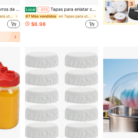
2
3
ástico transparente para recipientes de yogur
Tapas para enlatar con anillos 24 piezas Tapas y bandas/anillos para frascos Mason, Ball o Kerr, tapas metálicas de tipo dividido con anillos de sellado de silicona a prueba de fugas
Local
-45%
en Tapas para utensilios de cocina
en Tapas para utensilios de cocina
#7 Más vendidos
$6.98