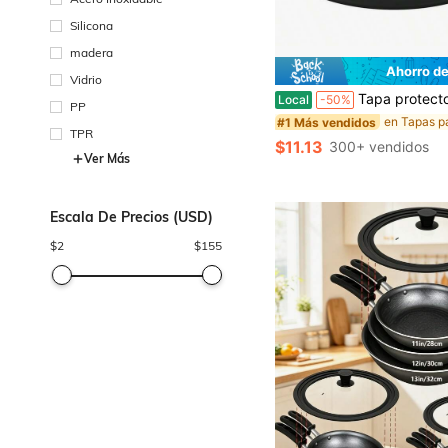
Silicona
madera
Ahorro de
Vidrio
Tapa protectora antisalpicaduras para microondas, tapa de vidrio con silicona plegable para olla o plato de aliment
Local
-50%
PP
#1 Más vendidos
TPR
$11.13
300+ vendidos
Ver Más
Escala De Precios (USD)
$
2
$
155