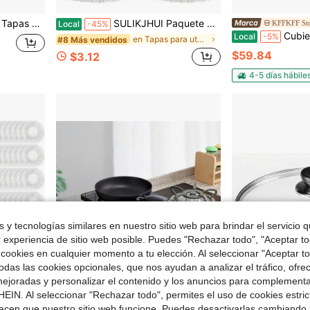
asco Mason en Jarra, Junta de Sello de Silicona, Frascos No Incluidos
SULIKJHUI Paquete de 10 Cubiertas para Masa Madre, Cubierta de Algodón para Tarro de Masa Madre, Tela Transpirable y Reutilizable para Fermentación de Masa para Tarros Mason de 3-4 Pulgadas, Tela de Fermentación Reutilizable Blanca (Blanco)
KFFKFF St
Local
-45%
Cubierta para máquina de algodón de azúcar, cúpula acrílica
Local
-5%
en Tapas para utensilios de cocina
#8 Más vendidos
$59.84
$3.12
4-5 días hábile
 y tecnologías similares en nuestro sitio web para brindar el servicio qu
r experiencia de sitio web posible. Puedes "Rechazar todo", "Aceptar t
 cookies en cualquier momento a tu elección. Al seleccionar "Aceptar to
das las cookies opcionales, que nos ayudan a analizar el tráfico, ofre
ejoradas y personalizar el contenido y los anuncios para complementa
EIN. Al seleccionar "Rechazar todo", permites el uso de cookies estri
 $10.59
Ahorro de $19.29
acen que nuestro sitio web funcione. Puedes desactivarlas cambiando 