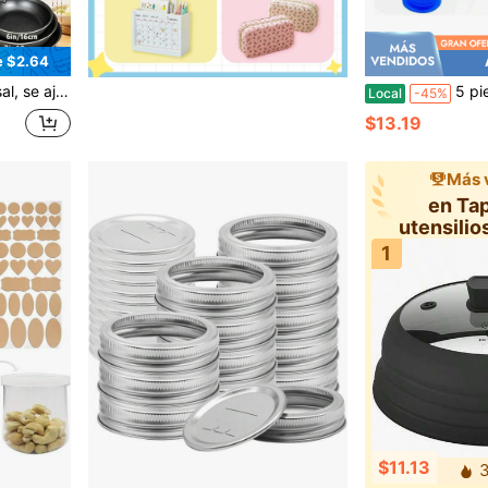
e $2.64
s de cocina de 6", 7", 8", 8.5", 9.5", 10.5", 11", 12", 13"
5 piezas de tapa de repuesto 
Local
-45%
$13.19
Más 
en Ta
utensilio
1
$11.13
3