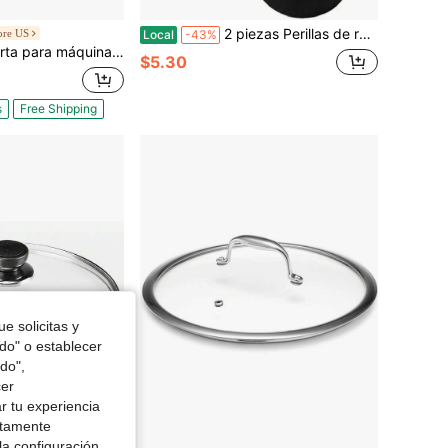
2 piezas Perillas de repuesto universales para tapas de ollas, asas resistentes al calor de silicona para cubrir sartenes, excelentes para olla de cocción lenta, sartenes y tapas y cubiertas de utensilios de cocina
ore US
Local
-43%
 transparente con protección contra burbujas, compatible con máquinas de algodón de azúcar de 20,5 pulgadas con recipiente para fiestas y tiendas, diseño con ranura inferior.
$5.30
s
Free Shipping
e solicitas y
odo" o establecer
do",
cer
r tu experiencia
ctamente
la configuración