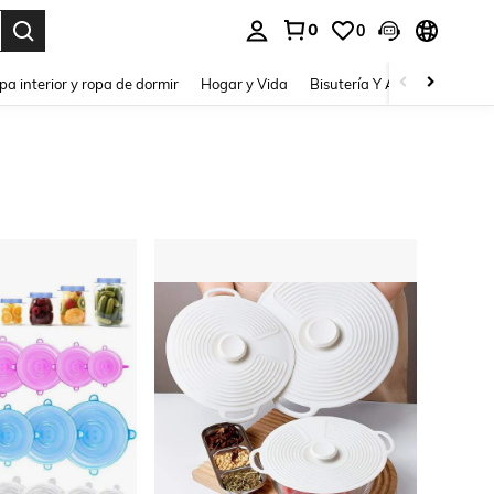
0
0
pa interior y ropa de dormir
Hogar y Vida
Bisutería Y Accesorios
Be