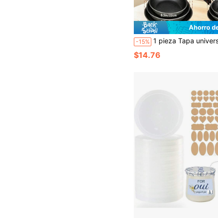
Ahorro d
1 pieza Tapa universal, se ajusta a ollas, sartenes y sartenes - Hecha de vidrio templado con borde de silicona resistente al calor, apta para utensilio
-15%
$14.76