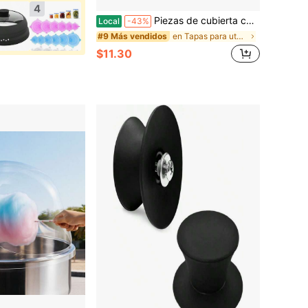
4
Piezas de cubierta cuadrada de papel de aluminio para estufa de gas, forros desechables pesados 3THG
Local
-43%
en Tapas para utensilios de cocina
#9 Más vendidos
$11.30