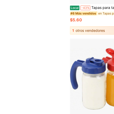
Tapas para tarros de yogur Oui - Paquete de 12 tapas para Oui, tapas de pl
Local
-43%
#6 Más vendidos
$5.60
1
otros vendedores