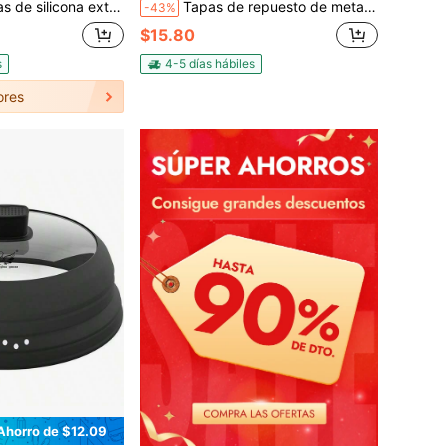
uete de 6 tapas de silicona, 6 tamaños de tapas de silicona para tazones, reutilizables para tazas, tazones y platos, flexibles, redondas y rectangulares
Tapas de repuesto de metal de 82 mm para frascos de encurtidos y frascos talla grande grandes/Multiusos (Tapa de rosca) (10, Abeja de miel)
-43%
$15.80
s
4-5 días hábiles
ores
Ahorro de $12.09