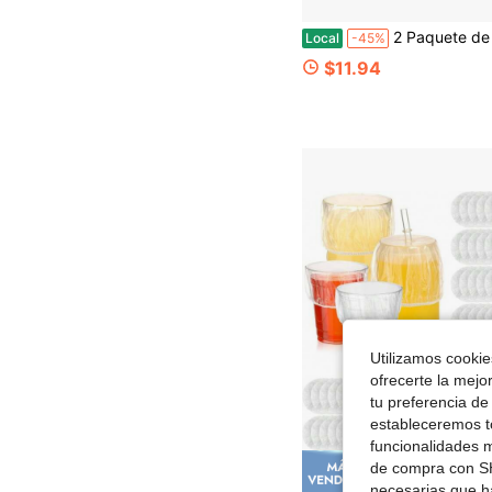
2 Paquete de Tapas de Frasco Mason de Boca Ancha con Asa, Sello Hermético & a Prueba de Fugas, Pico de Vertido Fácil, Convierte tu Fr
Local
-45%
$11.94
Utilizamos cookies
ofrecerte la mejo
tu preferencia de
estableceremos to
funcionalidades m
de compra con SH
Ahorro de
necesarias que h