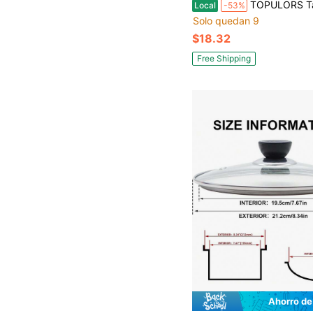
TOPULORS Tapa universal para ollas, sartenes y sartenes - Tapa de vidrio templado con borde de silicona que se ajusta a utensilios de cocina de 8", 9" y 9.5" de di
Local
-53%
Solo quedan 9
$18.32
Free Shipping
Ahorro de