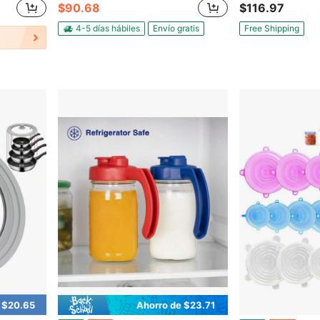
$90.68
$116.97
4-5 días hábiles
Envío gratis
Free Shipping
 $20.65
Ahorro de $23.71