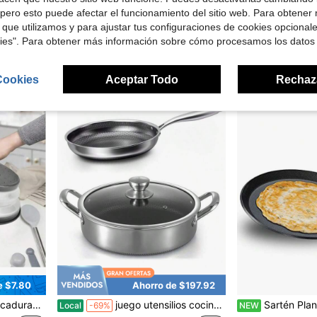
el para tazas y bebidas - Elásticas (Transparente)
Cubierta protectora para estufa de gas de acero inoxidable con soporte, color plateado
Tapa de olla de vidrio templado, t
pero esto puede afectar el funcionamiento del sitio web. Para obtener
Local
-50%
Local
-46%
 que utilizamos y para ajustar tus configuraciones de cookies opcional
$19.21
$6.91
kies". Para obtener más información sobre cómo procesamos los datos
4-5 días hábiles
Cookies
Aceptar Todo
Rechaz
e $7.80
Ahorro de $197.92
apa de cocina, artículos esenciales de cocina, apto para lavavajillas
juego utensilios cocina h bridos acero inoxidable toutrop sart n 6 cuartos con tapa sart n antiadherente 10 pulgadas compatible con inducci n apto para lavavajillas y horno
Sartén Plana Antiad
Local
-69%
NEW