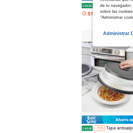
100 piezas Baderke Cubiertas de Scrunchie para bebidas - Cubiertas de plástico desechables a gran
de tu navegador, 
Local
-45%
sobre las cookies
$12.81
"Administrar coo
Administrar 
Ahorro d
Tapa antisalpicaduras de silicona para microondas, tapa para alimentos y frutas en el microondas, tapa para platos en el microondas, t
Local
-75%