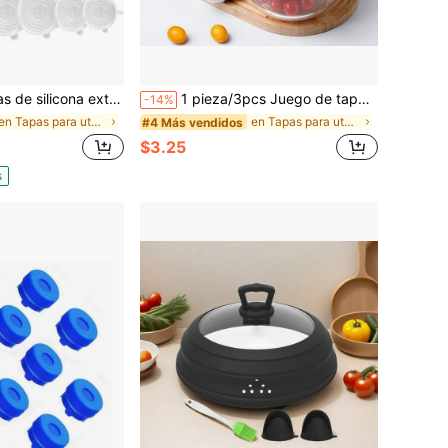
uete de 6 tapas de silicona, 6 tamaños de tapas de silicona para tazones, reutilizables para tazas, tazones y platos, flexibles, redondas y rectangulares
1 pieza/3pcs Juego de tapas de silicona con asas y sellos de ventosa – Resistentes al calor para uso en microondas y estufa, adecuadas para tazones, platos, sartenes, tazas – Tapas reutilizables, lavavajillas; Cubiertas de tapa antiadherentes; Resistentes al calor; Fáciles de limpiar.
-14%
en Tapas para utensilios de cocina
en Tapas para utensilios de cocina
#4 Más vendidos
$3.25
s