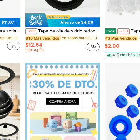
 $11.07
Ahorro de $4.96
os, 10.8 pulgadas/11.8 pulgadas, negro/gris, tapa sin ventilación.
Tapa de olla de vidrio redonda, tapa universal de varios tamaños, accesorio para utensilios de cocina del hogar
Tapas de silicona extensibles GRIDAF, paq
-28%
Local
-43%
en Tapas para utensilios de cocina
en Tapas para utensilios de cocina
#10 Más vendidos
#3 Más vendidos
$12.64
$2.90
con cupón
4-5 días hábile