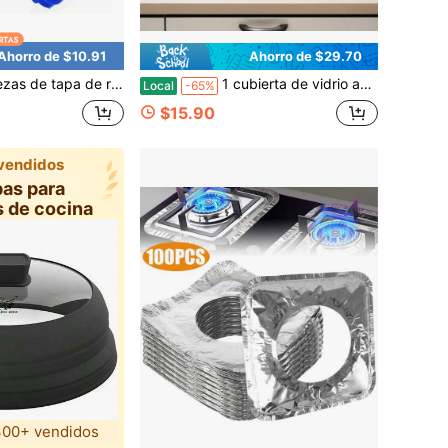
Ahorro de $10.91
Ahorro de $29.70
gruesa reutilizable para botella de agua, roscable, antigoteo, para garrafón de agua de 55 mm, 3-5 galones
1 cubierta de vidrio antisalpicaduras para microondas de 10,5 pulgadas, cubierta para microondas para alimentos con asa, cubierta de silicona plegable para microondas con ventilación de vapor para ollas, platos y cuencos de 6, 7, 8, 9 y 10 pulgadas (incluye un cepillo y 2 guantes de regalo)
Local
-65%
$15.90
vendidos
pas para
s de cocina
00+ vendidos