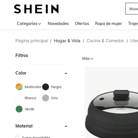
Muse
Categorías
Novedades
Ofertas
Ropa de mujer
Traje
Página principal
Hogar & Vida
Cocina & Comedor
Ute
/
/
/
Filtros
Más
Color
Multicolor
Negro
Blanco
Gris
Verde
Material
Acero Inoxidable