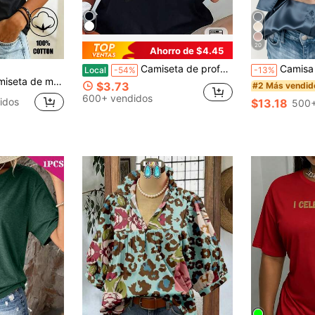
20
Ahorro de $4.45
Camiseta de profesora para mujer - Top negro de cuello redondo, suave y transpirable con estampado de lápiz amarillo
Camisa de satén de unicolor para mujer, cuello de solapa c
Local
-54%
-13%
sátil de un solo hombro blanca para mujer
$3.73
#2 Más vendid
600+ vendidos
idos
$13.18
500+