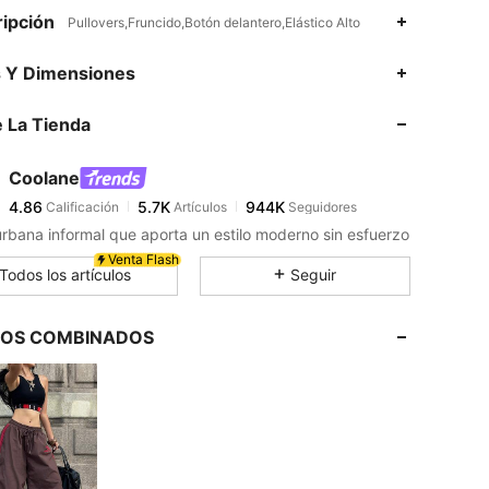
ipción
Pullovers,Fruncido,Botón delantero,Elástico Alto
4.86
5.7K
944K
s Y Dimensiones
 La Tienda
4.86
5.7K
944K
Coolane
4.86
5.7K
944K
Calificación
Artículos
Seguidores
k***u
pagó
Hace 19 horas
rbana informal que aporta un estilo moderno sin esfuerzo
4.86
5.7K
944K
Venta Flash
Todos los artículos
Seguir
4.86
5.7K
944K
LOS COMBINADOS
4.86
5.7K
944K
4.86
5.7K
944K