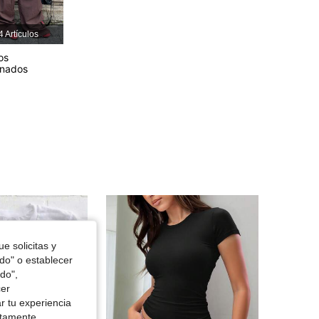
4.86
5.7K
944K
4 Artículos
os
4.86
5.7K
944K
onados
4.86
5.7K
944K
e solicitas y
odo" o establecer
do",
cer
r tu experiencia
ctamente