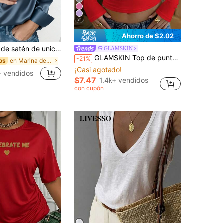
31
Ahorro de $2.02
on botones delanteros, top casual de negocios, elegante para ir al trabajo y uso diario, adecuado para todas las estaciones, verano
GLAMSKIN
GLAMSKIN Top de punto ajustado sexy de manga larga a rayas para mujer, camiseta básica de cuello cuadrado de unicolor, adecuada para salidas de otoño, uso diario casual de calle, temporada de vuelta a la escuela
-21%
en Marina de guerra Blusas y camisas azules
os
¡Casi agotado!
 vendidos
$7.47
1.4k+ vendidos
con cupón