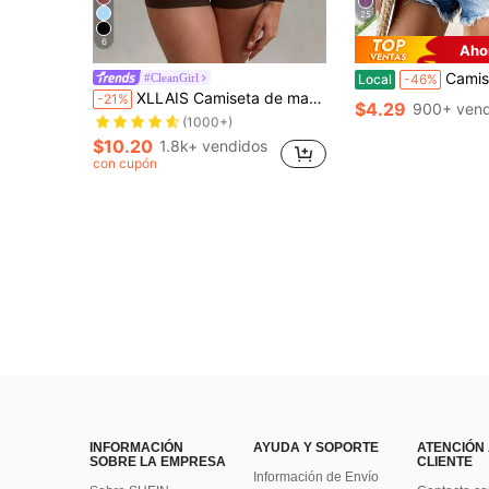
25
6
Aho
Camiseta de manga corta gris lavada extragrande, corte holgad
#CleanGirl
Local
-46%
¡Casi agotado!
XLLAIS Camiseta de manga larga ajustada elástica de color rojo brillante para mujer, tela de doble capa, ropa casual para discoteca, yoga y deportes, otoño, invierno y primavera
-21%
(1000+)
$4.29
900+ vend
¡Casi agotado!
¡Casi agotado!
(1000+)
(1000+)
$10.20
1.8k+ vendidos
¡Casi agotado!
con cupón
(1000+)
INFORMACIÓN
AYUDA Y SOPORTE
ATENCIÓN
SOBRE LA EMPRESA
CLIENTE
Información de Envío