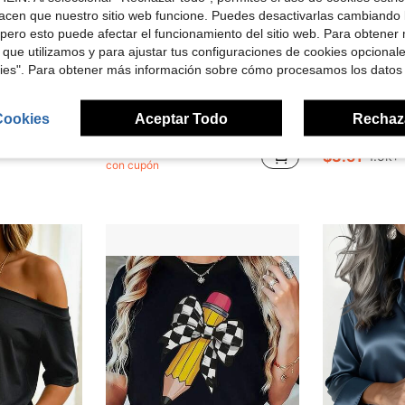
acen que nuestro sitio web funcione. Puedes desactivarlas cambiando 
pero esto puede afectar el funcionamiento del sitio web. Para obtener
 que utilizamos y para ajustar tus configuraciones de cookies opcional
16
kies". Para obtener más información sobre cómo procesamos los datos
rro de $4.00
Ahorro de $2.46
 NYC con estampado gráfico de dibujos animados, camiseta de manga corta estilo Harajuku, sudaderas, camisetas de cuello
Camiseta de mujer con afirmación positi
Mystra
Local
-55%
Cookies
Aceptar Todo
Rechaz
Camiseta ajustada de mujer de cuello redondo de manga larga con pliegues en unicolor, adecuada para las temporadas de verano, otoño/invierno y primavera casual
-21%
#10 Más vendi
$9.23
2.3k+ vendidos
$3.51
1.5k+
con cupón