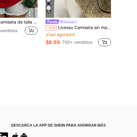
9
e talla grande para mujer con gráfico de corazón "I CELEBRATE ME", cuello redondo, manga corta, ajuste holgado casual para fiesta de vacaciones
Livesso
Livesso Camiseta sin mangas blanca holgada para mujer, elegante ropa de oficina casual de negocios, camiseta interior para ir al trabajo, verano
-10%
vendidos
¡Casi agotado!
$8.69
700+ vendidos
DESCARCA LA APP DE SHEIN PARA AHORRAR MÁS