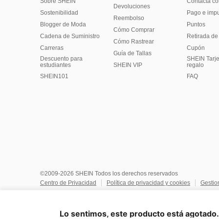
Sobre SHEIN
Contacta co
Devoluciones
Sostenibilidad
Pago e imp
Reembolso
Blogger de Moda
Puntos
Cómo Comprar
Cadena de Suministro
Retirada de
Cómo Rastrear
Carreras
Cupón
Guía de Tallas
Descuento para
SHEIN Tarje
estudiantes
SHEIN VIP
regalo
SHEIN101
FAQ
©2009-2026 SHEIN Todos los derechos reservados
Centro de Privacidad
Política de privacidad y cookies
Gestio
No vendan ni compartan mi información personal
Términos y co
Reglas de IP de Marketplace
Aviso de copyright
Impresión
Lo sentimos, este producto está agotado. 
United States