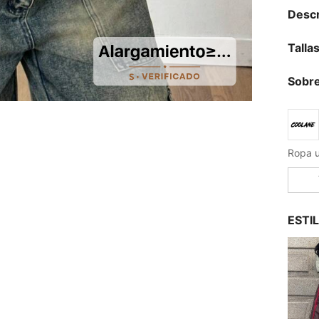
Descr
Talla
Sobre
Ropa u
ESTI