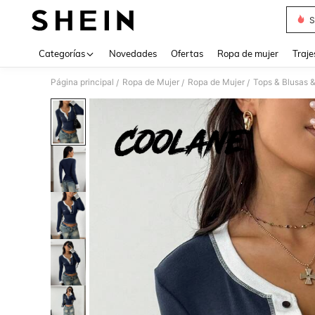
S
Use up 
Categorías
Novedades
Ofertas
Ropa de mujer
Traje
Página principal
Ropa de Mujer
Ropa de Mujer
Tops & Blusas 
/
/
/