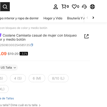
0
0
a. Press Enter to select.
pa interior y ropa de dormir
Hogar y Vida
Bisutería Y Accesorios
Be
con bloqueo de color y medio botón
Coolane Camiseta casual de mujer con bloqueo
or y medio botón
z25090300254585135
.09
$19.29
-32%
ICE AND AVAILABILITY
US Talla
S)
4 (S)
6 (M)
8/10 (L)
XL)
a de Tallas
u talla? Dime cuál es tu talla