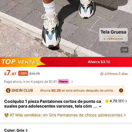
1/4
Ahorra $3.12
7
-29%
¡Últimos 3 días
$
.67
$10.79
Paga ahora, o en 4 pagos de $1.91
Ahorra
$0.38
en este artículo después de unirte.
Coolqubz 1 pieza Pantalones cortos de punto ca
4.70
(
61
)
suales para adolescentes varones, tela cóm
oda, diseño slim fit, adecuado para varias oc
#
7
Más vendidos
en Gris Pantalones de chicos adolescentes
asiones, nueva llegada de primavera/verano
Color: Gris