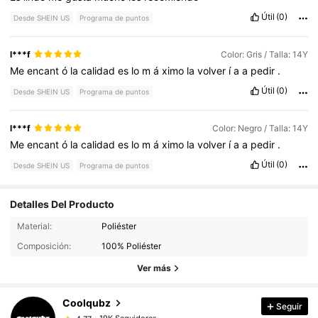
Útil
(0)
Desde SHEIN US
Programa de puntos
l***f
Color: Gris / Talla: 14Y
Me
encant
ó
la
calidad
es
lo
m
á
ximo
la
volver
í
a
a
pedir
.
Útil
(0)
Desde SHEIN US
Programa de puntos
l***f
Color: Negro / Talla: 14Y
Me
encant
ó
la
calidad
es
lo
m
á
ximo
la
volver
í
a
a
pedir
.
Útil
(0)
Desde SHEIN US
Programa de puntos
Detalles Del Producto
19K Seguidores
4.77
Material:
Poliéster
Composición:
100% Poliéster
19K Seguidores
Ver más
4.77
Coolqubz
Seguir
19K Seguidores
4.77