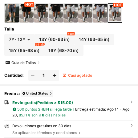
Talla
9 left
7Y
-
12Y
13Y
(60-63 in)
14Y
(63-65 in)
10 left
15Y
(65-68 in)
16Y
(68-70 in)
Guía de Tallas
Cantidad:
Casi agotado
Envío a
United States
Envío gratis(Pedidos ≥ $15.00)
500 puntos SHEIN si llega tarde
Entrega estimada:
Ago 14 - Ago
20,
85.11% son ≤
8
días hábiles
Devoluciones gratuitas en 30 días
Se aplican los términos y condiciones