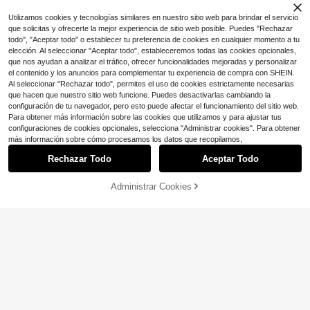
13-16 Years
Utilizamos cookies y tecnologías similares en nuestro sitio web para brindar el servicio
que solicitas y ofrecerte la mejor experiencia de sitio web posible. Puedes "Rechazar
todo", "Aceptar todo" o establecer tu preferencia de cookies en cualquier momento a tu
elección. Al seleccionar "Aceptar todo", estableceremos todas las cookies opcionales,
que nos ayudan a analizar el tráfico, ofrecer funcionalidades mejoradas y personalizar
el contenido y los anuncios para complementar tu experiencia de compra con SHEIN.
Al seleccionar "Rechazar todo", permites el uso de cookies estrictamente necesarias
que hacen que nuestro sitio web funcione. Puedes desactivarlas cambiando la
configuración de tu navegador, pero esto puede afectar el funcionamiento del sitio web.
Para obtener más información sobre las cookies que utilizamos y para ajustar tus
configuraciones de cookies opcionales, selecciona "Administrar cookies". Para obtener
más información sobre cómo procesamos los datos que recopilamos,
Rechazar Todo
Aceptar Todo
6
#9 Más vendidos
en 11~19 USD Pantalones para adolescentes
Ahorro de $1.50
¡Casi agotado!
Administrar Cookies
¡29% DE DESCUENTO!
AÑADIR A LA BOLSA
Ahorro de $3.10
#9 Más vendidos
#9 Más vendidos
en 11~19 USD Pantalones para adolescentes
en 11~19 USD Pantalones para adolescentes
SHEIN Pantalones cargo rectos de
pierna suelta con cordón en la cintu
¡Casi agotado!
¡Casi agotado!
1 pieza Pantalones casuales, estilo
ra, estilo urbano para adolescentes,
500+ vendidos
#9 Más vendidos
en 11~19 USD Pantalones para adolescentes
sos y vintage para adolescentes va
#1 Más vendidos
en 1~11 USD Pantalones para adolescentes
verano
12
rones, adecuados para la escuela, a
¡Casi agotado!
$
.09
-11%
1.2k+ vendidos
ctividades al aire libre, correr, balon
7
$
.59
-29%
con cupón
cesto, fútbol, primavera/verano/oto
ño, regreso a clases, Halloween
13-16 Years
13-16 Years