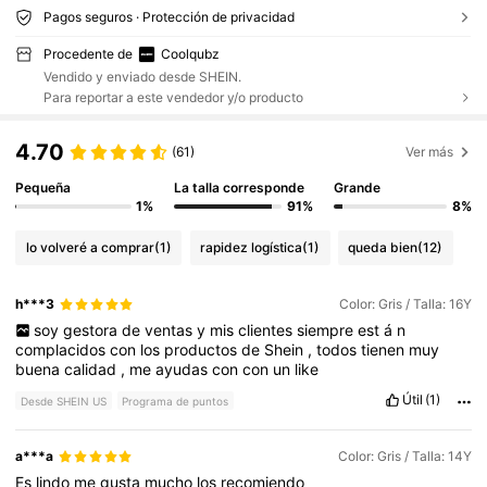
Pagos seguros · Protección de privacidad
Procedente de
Coolqubz
Vendido y enviado desde SHEIN.
Para reportar a este vendedor y/o producto
4.70
(61)
Ver más
Pequeña
La talla corresponde
Grande
1%
91%
8%
lo volveré a comprar
(1)
rapidez logística
(1)
queda bien
(12)
h***3
Color: Gris / Talla: 16Y
soy
gestora
de
ventas
y
mis
clientes
siempre
est
á
n
complacidos
con
los
productos
de
Shein
,
todos
tienen
muy
buena
calidad
,
me
ayudas
con
con
un
like
Útil
(1)
Desde SHEIN US
Programa de puntos
a***a
Color: Gris / Talla: 14Y
Es
lindo
me
gusta
mucho
los
recomiendo