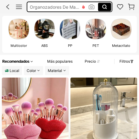
Organizador De Brochas
Organizador De Brochas De Maquillaje
Hello Kitty
Multicolor
ABS
PP
PET
Metacrilato
Recomendados
Más populares
Precio
Filtros
Local
Color
Material