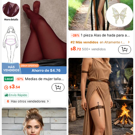
1 pieza Alas de hada para adultos y niñas, alas de mariposa de organza - Ideales para cosplay, fiestas, disponibles en 8 colores
-28%
#2 Más vendidos
en Altamente recomprado Accesorios de vestir
8
$
.72
500+ vendidos
Ahorro de $4.76
Medias de mujer talla grande de unicolor, sexys, transparentes y de alta elasticidad, para Body con forma de manzana redondeada
Local
-57%
3
$
.54
Envío Rápido
6
Hay otros vendedores