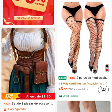
Solo quedan 6
2 pares de medias altas de red brillante tipo fishnet para mujeres, medias de red
Local
-43%
#3 Más vendidos
en Actuación Accesorios de disfraces
3
$
.50
200+ vendidos
Envío Rápido
Ahorro de $3.60
Set de 3 piezas de accesorios de cuero del período renacentista, que incluye cinturón vikingo medieval, bolso de cuero sintético, bolsa de cintura, falda de cuero, botas de armadura de caballero, alas renacentistas, accesorios de disfraz para juego de roles, Halloween
-32%
¡Casi agotado!