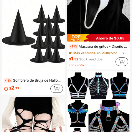
Ahorro de $0.68
Máscara de gritos - Diseño realista, material de látex de alta calidad, accesorio para juego de roles de asesino, adecuado para Halloween, fiestas, carnavales y actuaciones en el escenario, regalo perfecto de vacaciones para amigos y familiares
-31%
#1 Más vendidos
en Multicolor Máscaras
1
$
.52
200+ vendidos
con cupón
Sombrero de Bruja de Halloween, Sombrero de Bruja Negro Colgante, Accesorio de Disfraz de Bruja, Adecuado para Decoración de Sombrero de Mago en Interiores y Exteriores, Apto para Hogar, Porche, Techo
-11%
2
$
.77