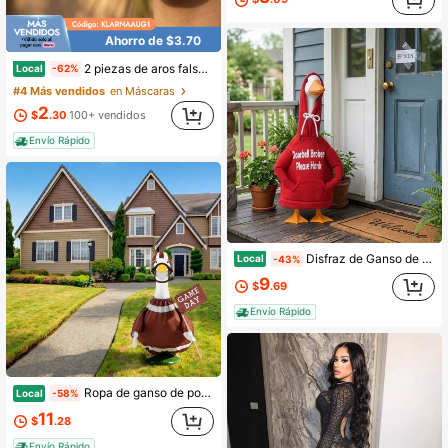
Ahorro de $3.70
2 piezas de aros falsos para la nariz, aros sin perforación para el tabique nasal | Aro doble para la nariz y el labio para mujer | Pendientes de aro con clip para el cartílago del hélix y la nariz
Local
-62%
#4 Más vendidos
en Máscaras
2
$
.30
100+ vendidos
Envío Rápido
Disfraz de Ganso de Porche Divertido y Casual de 23 Pulgadas, Sudadera con Capucha Roja con Estampado de Letras para Estatua de Ganso de Césped, Decoración Humorística para Jardín, Patio y Exterior
Local
-43%
9
$
.69
Envío Rápido
Ropa de ganso de porche de fútbol Conjunto de ropa deportiva de fútbol Sombrero y bandera para estatua de ganso de césped de 23 pulgadas
Local
-58%
11
$
.28
Envío Rápido