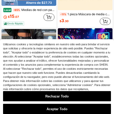
Ahorro de $27.73
Medias de red con patrón de estrellas de strass para mujer, medias de red brillantes de largo completo, ropa de moda para fiesta y baile
Local
-65%
1 pieza Máscara de media cara tipo príncipe para adultos, hombres y mujeres, multicolor, de jazz con parte superior plana, para fiesta de disfraces de Halloween y actuación
-11%
15
$
.07
3
$
.30
Envío Rápido
Utilizamos cookies y tecnologías similares en nuestro sitio web para brindar el servicio
que solicitas y ofrecerte la mejor experiencia de sitio web posible. Puedes "Rechazar
todo", "Aceptar todo" o establecer tu preferencia de cookies en cualquier momento a tu
elección. Al seleccionar "Aceptar todo", estableceremos todas las cookies opcionales,
que nos ayudan a analizar el tráfico, ofrecer funcionalidades mejoradas y personalizar
el contenido y los anuncios para complementar tu experiencia de compra con SHEIN.
Al seleccionar "Rechazar todo", permites el uso de cookies estrictamente necesarias
que hacen que nuestro sitio web funcione. Puedes desactivarlas cambiando la
configuración de tu navegador, pero esto puede afectar el funcionamiento del sitio web.
Para obtener más información sobre las cookies que utilizamos y para ajustar tus
configuraciones de cookies opcionales, selecciona "Administrar cookies". Para obtener
más información sobre cómo procesamos los datos que recopilamos,
Rechazar Todo
Ahorro de $2.78
1
5pcs/Set Guantes de Red Sexy Color Neón de los 80, Aretes, Diadema de Encaje, Accesorios de Disfraz Retro Divertido para Cosplay, Fiesta, Baile de Máscaras, Orgullo, Vestido de Fiesta
-12%
1 par de medias de rejilla negras irrompibles con aberturas, pantimedias transparentes y sexys, leggings tentadores.
Local
-55%
0
Aceptar Todo
4
#8 Más vendidos
en Calentadores de piernas y pantimedias para disf
$
.07