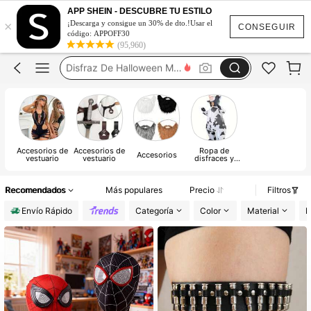
Halloween Costume Women
APP SHEIN - DESCUBRE TU ESTILO
×
Alas De Hada
¡Descarga y consigue un 30% de dto.!Usar el
CONSEGUIR
código: APPOFF30
Disfraz De Halloween Mujer
(95,960)
Alas De Angel
Disfraces De Mujer
Halloween Costume Women
Alas De Hada
Accesorios de
Accesorios de
Ropa de
Accesorios
vestuario
vestuario
disfraces y
cosplay
Recomendados
Más populares
Precio
Filtros
Envío Rápido
Categoría
Color
Material
E