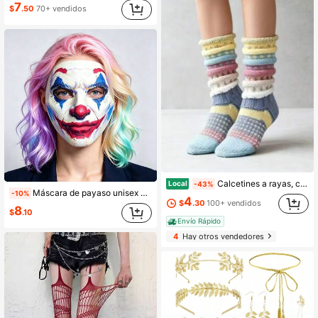
7
$
.50
70+ vendidos
Calcetines a rayas, calcetines de interior, calcetines hasta el tobillo, calcetines casuales para exteriores, otoño/invierno, cálidos RIHF
Local
-43%
Máscara de payaso unisex para mujer de cuero suave con estampado 3D, para Carnaval de Venecia, Halloween, festival de música y baile
-10%
4
$
.30
100+ vendidos
8
$
.10
Envío Rápido
4
Hay otros vendedores