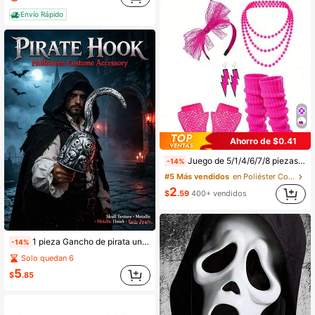
Envío Rápido
Ahorro de $0.41
Juego de 5/1/4/6/7/8 piezas, incluye atuendos con temática de los 80 y 90, incluyendo aretes, diademas, guantes de red y calentadores de piernas, adecuado para disfraces de fiesta retro y accesorios de decoración de fiesta
-14%
#5 Más vendidos
en Poliéster Conjuntos de accesorios de vestuario
2
$
.59
400+ vendidos
1 pieza Gancho de pirata universal de plástico con calavera, accesorio de disfraz de fiesta estilo vintage moldeado por soplado, accesorio de actuación y decoración de gancho de pirata
-14%
Solo quedan 6
5
$
.85