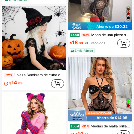
Ahorro de $30.22
Mono de una pieza sexy, malla ajustada y elástica
Local
-62%
18
$
.88
60+ vendidos
Envío Rápido
1 pieza Sombrero de cubo con flor de rosa DIY para Halloween, accesorio gótico Lolita, decoración para fiesta/fiesta, apto para exterior/interior
-22%
14
$
.89
Ahorro de $14.95
Medias de malla brillante con diseño de espalda descubierta y pedrería para mujer, medias largas completas de moda para fiesta, baile y disfraz
Local
-51%
14