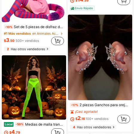
$
.55
Envío Rápido
Set de 5 piezas de disfraz de gato a rayas rosa y morado, que incluye orejas de gato + cola esponjosa + mangas a rayas, calcetines y falda, adecuado para cosplay de Halloween
-10%
#1 Más vendidos
en Animales Accesorios de disfraces
3
$
.50
500+ vendidos
2
Hay otros vendedores
2 piezas Ganchos para orejas de mariposa brillante de hada, accesorios de estilo etéreo y ligero, adecuados para fiestas, cosplay, uso diario y temas de hadas. Decoración de fiesta, pendientes soñadores, joyería hecha a mano, regalo ideal para vacaciones
-17%
¡Casi agotado!
2
$
.16
100+ vendidos
Medias de malla transparente para mujer Halloween que brillan en la oscuridad estilo gótico para disfraz
Local
-50%
4
Hay otros vendedores
4
$
.79