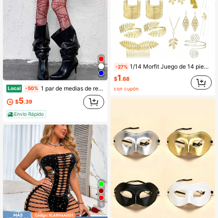
1/14 Morfit Juego de 14 piezas de accesorios de disfraz de diosa griega, corona de hojas de laurel dorada
-27%
1
$
.68
1 par de medias de red con patrón de corazón para mujer, de encaje, finas, estilo tirantes
Local
-50%
con cupón
5
$
.39
Envío Rápido
5