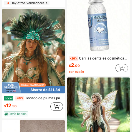
3
Hay otros vendedores
Carillas dentales cosméticas no médicas ajustables DIY - Se ajustan perfectamente y se ven realistas, cómodas de usar, realzan naturalmente tu sonrisa, adecuadas para hombres y mujeres, perfectas para uso diario y ocasiones especiales, un regalo ideal para la salud oral y la confianza, una solución dental asequible
-26%
2
$
.00
con cupón
Ahorro de $11.84
Tocado de plumas para mujer, tocado de carnaval, tocado de corista, tocado de plumas con purpurina para Halloween
Local
-48%
12
$
.96
Envío Rápido