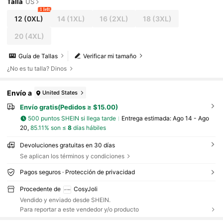
Talla
US
1 left
12
(0XL)
14
(1XL)
16
(2XL)
18
(3XL)
20
(4XL)
Guía de Tallas
Verificar mi tamaño
¿No es tu talla? Dinos
Envío a
United States
Envío gratis(Pedidos ≥ $15.00)
500 puntos SHEIN si llega tarde
Entrega estimada:
Ago 14 - Ago
20,
85.11% son ≤
8
días hábiles
Devoluciones gratuitas en 30 días
Se aplican los términos y condiciones
Pagos seguros · Protección de privacidad
Procedente de
CosyJoli
Vendido y enviado desde SHEIN.
Para reportar a este vendedor y/o producto