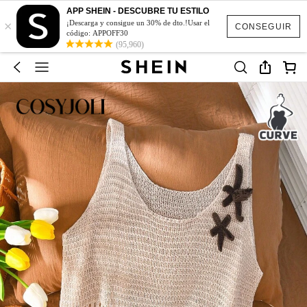
APP SHEIN - DESCUBRE TU ESTILO
×
¡Descarga y consigue un 30% de dto.!Usar el
CONSEGUIR
código: APPOFF30
(95,960)