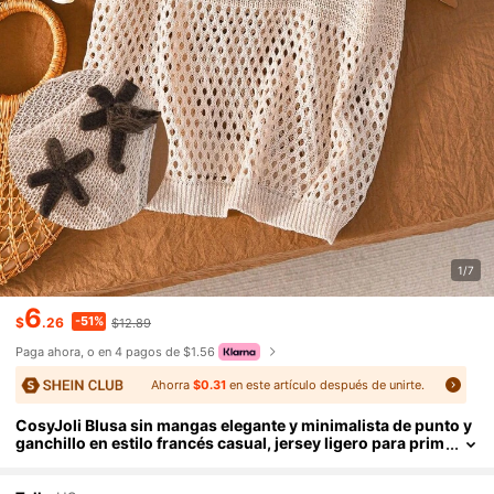
1/7
6
-51%
$
.26
$12.89
Paga ahora, o en 4 pagos de $1.56
Ahorra
$0.31
en este artículo después de unirte.
CosyJoli Blusa sin mangas elegante y minimalista de punto y
ganchillo en estilo francés casual, jersey ligero para prim
avera/verano para mujeres de talla grande