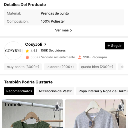
Detalles Del Producto
Material:
Prendas de punto
158K Seguidores
4.68
Composición:
100% Poliéster
Ver más
158K Seguidores
4.68
CosyJoli
Seguir
158K Seguidores
4.68
500K+ Vendido recientemente
99K+ Recompra
muy bonito (3000+)
lo adoro (2000+)
queda bien (2000+)
de b
158K Seguidores
4.68
También Podría Gustarte
158K Seguidores
4.68
Recomendados
Accesorios de Vestir
Ropa Interior y Ropa de Dormi
158K Seguidores
4.68
158K Seguidores
4.68