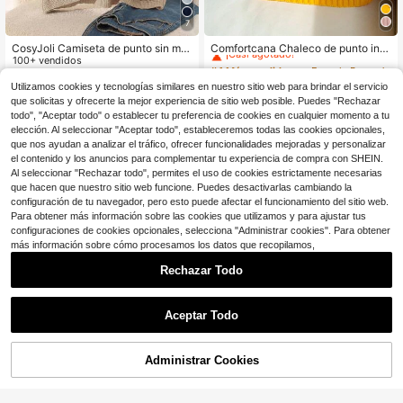
7
#4 Más vendidos
en Escuela Prendas de punto de talla grande
¡Casi agotado!
CosyJoli Camiseta de punto sin ma
Comfortcana Chaleco de punto info
ngas con nudo retorcido, talla grand
100+ vendidos
rmal con cuello en V, nudo retorcido
#4 Más vendidos
#4 Más vendidos
en Escuela Prendas de punto de talla grande
en Escuela Prendas de punto de talla grande
e y casual
y logotipo de equitación, talla grand
400+ vendidos
8
¡Casi agotado!
¡Casi agotado!
$
.98
-44%
e, otoño/invierno
Utilizamos cookies y tecnologías similares en nuestro sitio web para brindar el servicio
#4 Más vendidos
en Escuela Prendas de punto de talla grande
9
$
.59
-12%
que solicitas y ofrecerte la mejor experiencia de sitio web posible. Puedes "Rechazar
¡Casi agotado!
todo", "Aceptar todo" o establecer tu preferencia de cookies en cualquier momento a tu
elección. Al seleccionar "Aceptar todo", estableceremos todas las cookies opcionales,
que nos ayudan a analizar el tráfico, ofrecer funcionalidades mejoradas y personalizar
el contenido y los anuncios para complementar tu experiencia de compra con SHEIN.
Al seleccionar "Rechazar todo", permites el uso de cookies estrictamente necesarias
que hacen que nuestro sitio web funcione. Puedes desactivarlas cambiando la
configuración de tu navegador, pero esto puede afectar el funcionamiento del sitio web.
Para obtener más información sobre las cookies que utilizamos y para ajustar tus
configuraciones de cookies opcionales, selecciona "Administrar cookies". Para obtener
más información sobre cómo procesamos los datos que recopilamos,
Rechazar Todo
Aceptar Todo
4
Ahorro de $1.40
Administrar Cookies
¡51% DE DESCUENTO!
AÑADIR A LA BOLSA
4
#Elementos básicos de punto
Comfortcana Chaleco de mujer tall
Lounesse Blusa tejida minimalista d