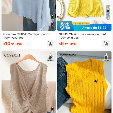
12
Ahorro de $5.72
17
GlowEve CURVE Cárdigan poncho
SHEIN Clasi Blusa casual de punto
blanco casual y holgado de estilo v
400+ vendidos
sin mangas de unicolor talla grande
100+ vendidos
acacional para mujer, primavera/ver
10
6
$
.56
-15%
$
.47
-47%
ano