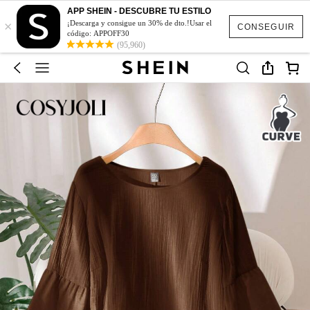
APP SHEIN - DESCUBRE TU ESTILO
×
¡Descarga y consigue un 30% de dto.!Usar el
CONSEGUIR
código: APPOFF30
(95,960)