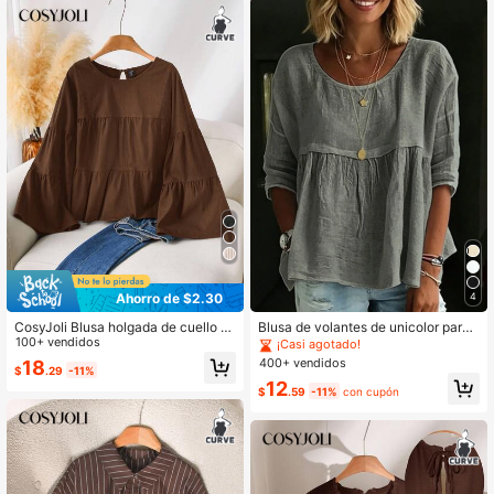
Ahorro de $2.30
4
CosyJoli Blusa holgada de cuello d
Blusa de volantes de unicolor para
e muñeca, corte evasé en A, de tall
100+ vendidos
mujer de talla grande, camisa blanc
¡Casi agotado!
a grande, para primavera
a para uso diario
400+ vendidos
18
$
.29
-11%
12
$
.59
-11%
con cupón