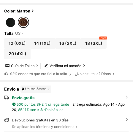
rande en color albaricoque
Color: Marrón
Talla
US
7 left
12
(0XL)
14
(1XL)
16
(2XL)
18
(3XL)
20
(4XL)
Guía de Tallas
Verificar mi tamaño
92%
encontró que era fiel a la talla
¿No es tu talla? Dinos
Envío a
United States
Envío gratis
500 puntos SHEIN si llega tarde
Entrega estimada:
Ago 14 - Ago
20,
85.11% son ≤
8
días hábiles
Devoluciones gratuitas en 30 días
Se aplican los términos y condiciones