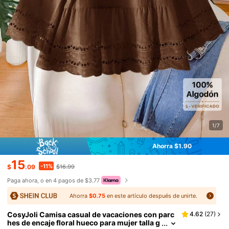
1/7
Ahorra $1.90
15
-11%
$
.09
$16.99
Paga ahora, o en 4 pagos de $3.77
Ahorra
$0.75
en este artículo después de unirte.
CosyJoli Camisa casual de vacaciones con parc
4.62
(
27
)
hes de encaje floral hueco para mujer talla g