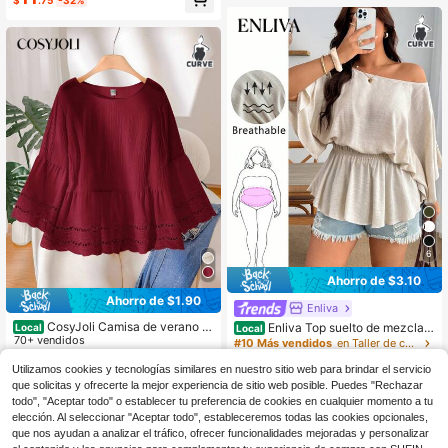
$
.75
-32%
erano
6
Ahorro de $3.10
Ahorro de $1.90
Enliva
CosyJoli Camisa de verano c
Enliva Top suelto de mezcla d
Local
Local
asual de talla grande para mujer, en
70+ vendidos
e lino color caqui con cintura plisad
#10 Más vendidos
en Taller de carrocería Tops de talla grande
color albaricoque, con encaje calad
a y un hombro para mujer talla gran
15
700+ vendidos
$
.49
-11%
con cupón
o y parches
de, estilo vintage sexy casual para
Utilizamos cookies y tecnologías similares en nuestro sitio web para brindar el servicio
25
playa y vacaciones, moda Y2K, ele
que solicitas y ofrecerte la mejor experiencia de sitio web posible. Puedes "Rechazar
$
.09
-11%
con cupón
gante minimalista, urbano bohemio
todo", "Aceptar todo" o establecer tu preferencia de cookies en cualquier momento a tu
y personalizado
elección. Al seleccionar "Aceptar todo", estableceremos todas las cookies opcionales,
que nos ayudan a analizar el tráfico, ofrecer funcionalidades mejoradas y personalizar