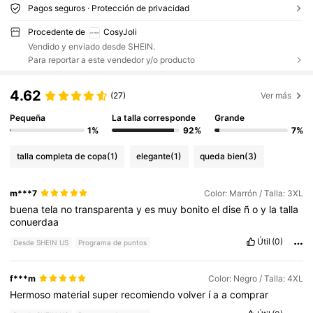
Pagos seguros · Protección de privacidad
Procedente de
CosyJoli
Vendido y enviado desde SHEIN.
Para reportar a este vendedor y/o producto
4.62
(27)
Ver más
Pequeña
La talla corresponde
Grande
1%
92%
7%
talla completa de copa
(1)
elegante
(1)
queda bien
(3)
m***7
Color: Marrón / Talla: 3XL
buena
tela
no
transparenta
y
es
muy
bonito
el
dise
ñ
o
y
la
talla
conuerdaa
Útil
(0)
Desde SHEIN US
Programa de puntos
f***m
Color: Negro / Talla: 4XL
Hermoso
material
super
recomiendo
volver
í
a
a
comprar