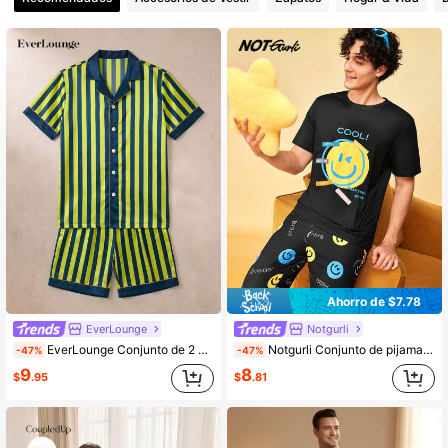
Ahorro de $7.78
EverLounge
Notgurli
EverLounge Conjunto de 2 piezas para hombre de verano con solapa, estampado de rayas verticales, pecho abierto, manga corta y pantalones cortos, ropa de casa de moda
Notgurli Conjunto de pijama de verano para hombre con estampado, cuello redondo, manga corta, pantalones largos, estilo casual minimalista y cómodo para usar en casa
-47%
-47%
9
8
$
.95
$
.81