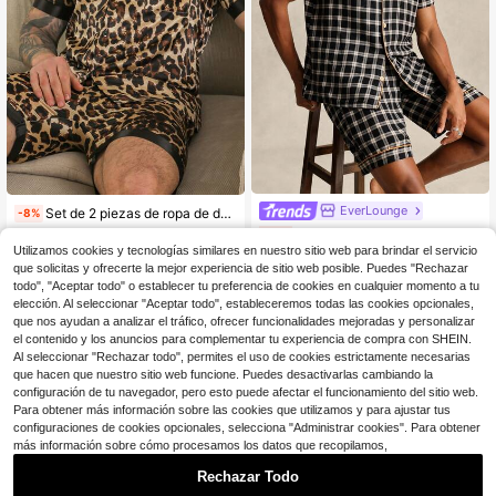
EverLounge
Set de 2 piezas de ropa de dormir para hombre, con parte superior de manga corta y shorts, estampado de leopardo, con diseño minimalista informal de seda sintética, para verano/primavera
-8%
EverLounge Conjunto de pijama hombre con camisa de manga corta y botones a cuadros, y pantalones cortos
-12%
#4 Más vendidos
en Encuadernación de contraste Conjuntos de ropa d
Utilizamos cookies y tecnologías similares en nuestro sitio web para brindar el servicio
13
15
$
.57
200+ vendidos
$
.79
que solicitas y ofrecerte la mejor experiencia de sitio web posible. Puedes "Rechazar
todo", "Aceptar todo" o establecer tu preferencia de cookies en cualquier momento a tu
elección. Al seleccionar "Aceptar todo", estableceremos todas las cookies opcionales,
que nos ayudan a analizar el tráfico, ofrecer funcionalidades mejoradas y personalizar
el contenido y los anuncios para complementar tu experiencia de compra con SHEIN.
Al seleccionar "Rechazar todo", permites el uso de cookies estrictamente necesarias
que hacen que nuestro sitio web funcione. Puedes desactivarlas cambiando la
configuración de tu navegador, pero esto puede afectar el funcionamiento del sitio web.
Para obtener más información sobre las cookies que utilizamos y para ajustar tus
configuraciones de cookies opcionales, selecciona "Administrar cookies". Para obtener
más información sobre cómo procesamos los datos que recopilamos,
Rechazar Todo