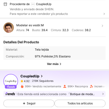
Procedente de
CoupledUp
Vendido y enviado desde SHEIN.
Para reportar a este vendedor y/o producto
Modelar es vestir:
M
Altura:
74
Busto:
39.4
Cintura:
32.3
Caderas:
38.2
Detalles Del Producto
219K Seguidores
4.92
Material:
Tela tejida
Composición:
97% Poliéster,3% Elastano
219K Seguidores
4.92
Ver más
CoupledUp
219K Seguidores
4.92
m***7
pagó
Hace 1 día
99K+ Vendido recientemente
99K+ Recompra
Incremento
219K Seguidores
4.92
Esta tienda está seleccionada como
「Botique de moda」
Seguir
Todos los artículos