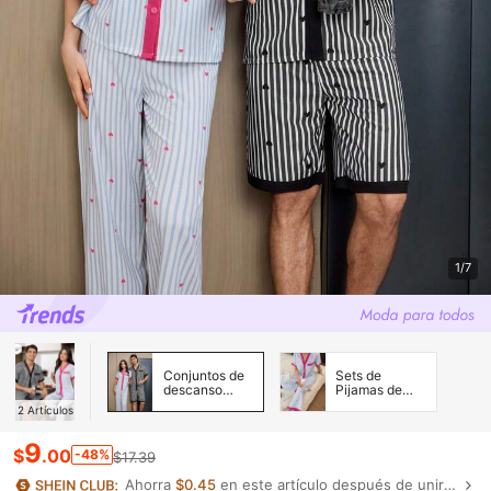
1/7
Conjuntos de
Sets de
descanso
Pijamas de
para hombres
Mujer
2
Artículos
9
$
.00
-48%
$17.39
Ahorra
$0.45
en este artículo después de unirte.