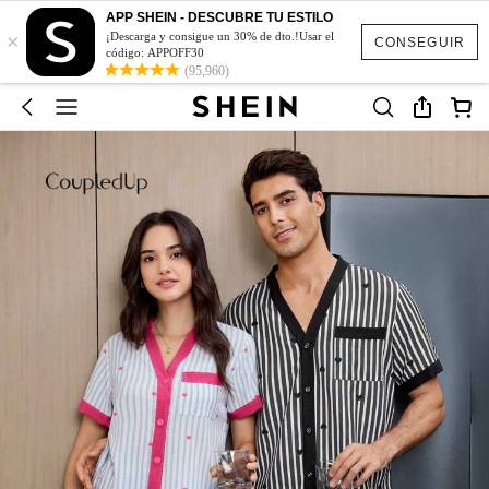
APP SHEIN - DESCUBRE TU ESTILO
×
¡Descarga y consigue un 30% de dto.!Usar el
CONSEGUIR
código: APPOFF30
(95,960)