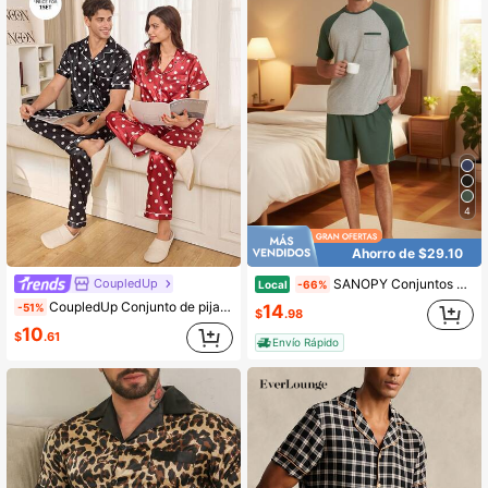
4
Ahorro de $29.10
CoupledUp
SANOPY Conjuntos de pijama para hombre, pijamas de verano, ropa de dormir ligera, de secado rápido, suave, de manga corta, conjunto para dormir con bolsillo
Local
-66%
CoupledUp Conjunto de pijama de manga corta para hombre de seda sintética con lunares
-51%
14
$
.98
10
$
.61
Envío Rápido