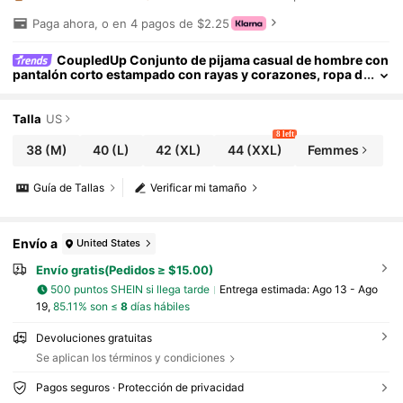
Paga ahora, o en 4 pagos de $2.25
CoupledUp Conjunto de pijama casual de hombre con
pantalón corto estampado con rayas y corazones, ropa d
e estar en casa de verano
Talla
US
8 left
38
(M)
40
(L)
42
(XL)
44
(XXL)
Femmes
Guía de Tallas
Verificar mi tamaño
Envío a
United States
Envío gratis(Pedidos ≥ $15.00)
500 puntos SHEIN si llega tarde
Entrega estimada:
Ago 13 - Ago
19,
85.11% son ≤
8
días hábiles
Devoluciones gratuitas
Se aplican los términos y condiciones
Pagos seguros · Protección de privacidad