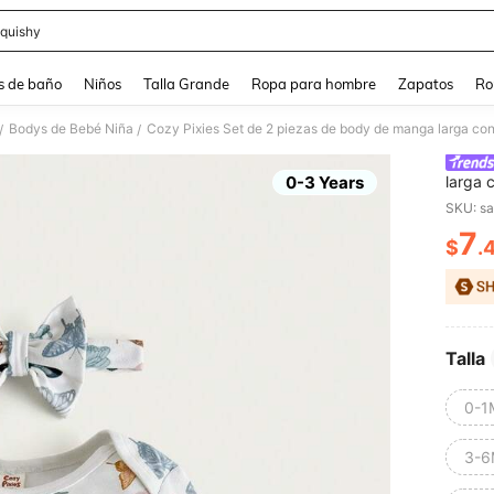
quishy
and down arrow keys to navigate search Búsqueda reciente and Busca y Encuentr
s de baño
Niños
Talla Grande
Ropa para hombre
Zapatos
Ro
Bodys de Bebé Niña
/
/
0-3 Years
larga 
patrón
SKU: s
7
$
.
PR
Talla
0-1
3-6