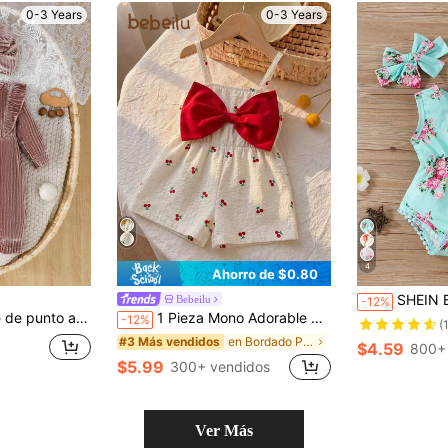
0-3 Years
0-3 Years
4
Ahorro de $0.80
SHEIN Body De Bebé Niñ
Bebeilu
-12%
 gorro elegante para bebé niña, otoño/invierno
1 Pieza Mono Adorable para Bebé Niña: Casual, Simple y Encantador con Estampado de Rayas y Lazo. Adecuado para Fiestas de Cumpleaños, Fiestas Nocturnas, Actuaciones, Bodas, Bautizos, Ceremonias de Apertura, Uso Diario, Escuela, Salidas y Temporadas de Otoño/Invierno. Ropa de Verano para Bebé Niña Mono para Bebé Niña Estilo Vintage Mono de Verano para Bebé Niña Atuendo de Vacaciones para Bebé Niña
-12%
(
en Bordado Peleles para niñas
#3 Más vendidos
$4.59
800+
$5.99
300+ vendidos
Ver Más