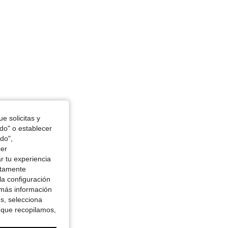
e solicitas y
odo" o establecer
do",
cer
r tu experiencia
ctamente
la configuración
 más información
es, selecciona
 que recopilamos,