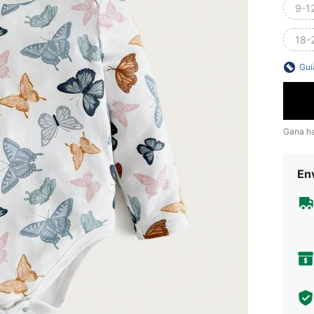
9-1
18-
Guí
Gana h
Env