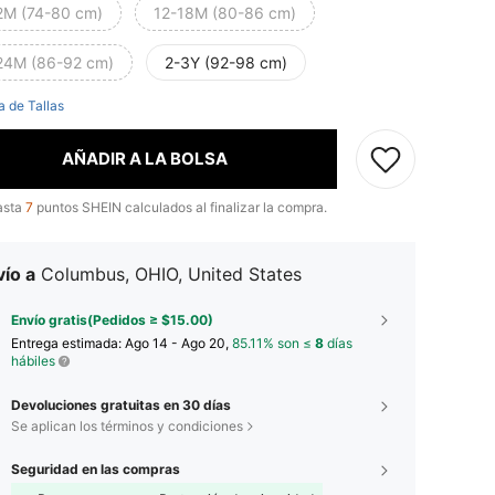
2M (74-80 cm)
12-18M (80-86 cm)
24M (86-92 cm)
2-3Y (92-98 cm)
a de Tallas
AÑADIR A LA BOLSA
asta
7
puntos SHEIN calculados al finalizar la compra.
ío a
Columbus, OHIO, United States
Envío gratis(Pedidos ≥ $15.00)
Entrega estimada:
Ago 14 - Ago 20,
85.11% son ≤
8
días
hábiles
Devoluciones gratuitas en 30 días
Se aplican los términos y condiciones
Seguridad en las compras