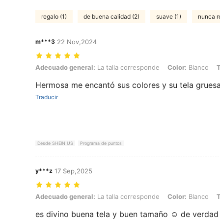
regalo (1)
de buena calidad (2)
suave (1)
nunca re
m***3
22 Nov,2024
Adecuado general: La talla corresponde, Color: Blanco, Talla: 18-2
Adecuado general:
La talla corresponde
Color:
Blanco
T
Hermosa me encantó sus colores y su tela gruesa 
Traducir
Desde SHEIN US
Programa de puntos
y***z
17 Sep,2025
Adecuado general: La talla corresponde, Color: Blanco, Talla: 6-9M
Adecuado general:
La talla corresponde
Color:
Blanco
T
es divino buena tela y buen tamaño ☺️ de verdad