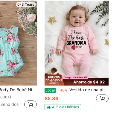
0-3 Years
Ahorro de $4.92
a Con Estampado De Flores Y Cinta Para La Cabeza
Vestido de una pieza para recién nacido, lindo vestido de manga corta con estampado de letras de hongo para bebés, niños y niñas
Local
-48%
1000+)
$5.36
 vendidos
4-5 días hábiles