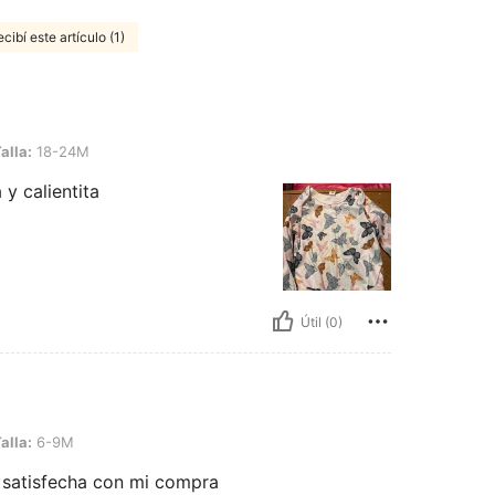
cibí este artículo (1)
4M
alla:
18-24M
y calientita
Útil (0)
alla:
6-9M
 satisfecha con mi compra