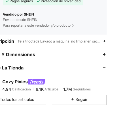
Pagos seguros
Protección de privacidad
Vendido por SHEIN
Enviado desde SHEIN
Para reportar a este vendedor y/o producto
ipción
Tela tricotada,Lavado a máquina, no limpiar en seco, lavar con un 
4.94
6.1K
1.7M
s Y Dimensiones
 La Tienda
4.94
6.1K
1.7M
Cozy Pixies
4.94
6.1K
1.7M
Calificación
Artículos
Seguidores
a***0
pagó
Hace 14 horas
Todos los artículos
Seguir
4.94
6.1K
1.7M
4.94
6.1K
1.7M