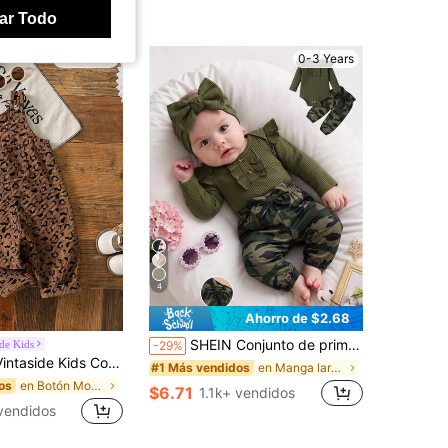
ar Todo
0-3 Years
0-3 Years
4
Ahorro de $2.68
SHEIN Conjunto de primavera para bebé niña con body de manga larga con volantes minimalista y pantalones casuales con estampado de camuflaje y decoración de lazo
ide Kids
-29%
o de corazones para bebés niñas/unisex de 0 a 3 años, estilo casual con bolsillo en el pecho, adecuado para juegos al aire ocio
en Manga larga Bodys para bebé niña
#1 Más vendidos
en Botón Monos para niñas
os
$6.71
1.1k+ vendidos
vendidos