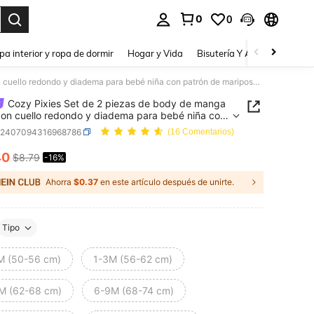
0
0
a. Press Enter to select.
pa interior y ropa de dormir
Hogar y Vida
Bisutería Y Accesorios
Be
Cozy Pixies Set de 2 piezas de body de manga larga con cuello redondo y diadema para bebé niña con patrón de mariposa colorido tejido suave
Cozy Pixies Set de 2 piezas de body de manga
con cuello redondo y diadema para bebé niña con
 de mariposa colorido tejido suave
a2407094316968786
(16 Comentarios)
40
$8.79
-16%
ICE AND AVAILABILITY
Ahorra
$0.37
en este artículo después de unirte.
Tipo
M (50-56 cm)
1-3M (56-62 cm)
M (62-68 cm)
6-9M (68-74 cm)