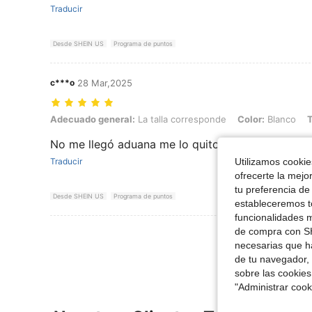
Traducir
Desde SHEIN US
Programa de puntos
c***o
28 Mar,2025
Adecuado general: La talla corresponde, Color: Blanco, Talla: 6-9M
Adecuado general:
La talla corresponde
Color:
Blanco
T
No me llegó aduana me lo quito 😔😔😔
Utilizamos cookies
Traducir
ofrecerte la mejo
tu preferencia de
Desde SHEIN US
Programa de puntos
estableceremos to
funcionalidades m
de compra con SH
Ver Más Re
necesarias que h
de tu navegador, 
sobre las cookies
"Administrar coo