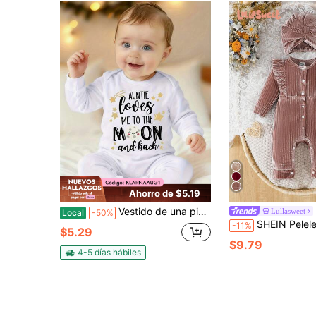
Ahorro de $5.19
Vestido de una pieza para recién nacido, lindo vestido de manga corta con estampado de letras y hongos para bebés, niños y niñas
Lullasweet
Local
-50%
SHEIN Pelele de punto acanalado con forro polar +
-11%
$5.29
$9.79
4-5 días hábiles