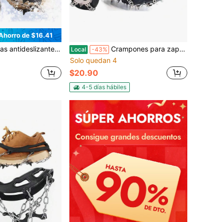
Ahorro de $16.41
uetas de nieve, de acero inoxidable de 8 dientes, para hielo y nieve, con tracción antideslizante para invierno.
Crampones para zapatos y botas, mejorados, 24 clavos, antideslizantes, de acero inoxidable, para nieve, agarre para zapatos, hombres y mujeres, cadenas de nieve para senderismo, caminatas en invierno, escalada
Local
-43%
Solo quedan 4
$20.90
4-5 días hábiles