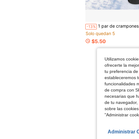
1 par de crampones antideslizantes con 7 dientes para zapatos, ajuste universal talla 30-45, para camin
-13%
Solo quedan 5
$5.50
Utilizamos cookies
ofrecerte la mejo
tu preferencia de
estableceremos to
funcionalidades m
de compra con SH
necesarias que h
de tu navegador, 
sobre las cookies
"Administrar coo
Administrar 