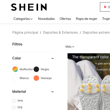
S
Categorías
Novedades
Ofertas
Ropa de mujer
Traje
Página principal
Deportes & Exteriores
Deportes extrem
/
/
Filtros
Más
Color
Multicolor
Negro
Blanco
Naranja
Material
TPR
TPE