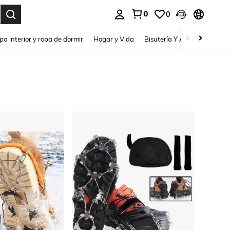
0
0
pa interior y ropa de dormir
Hogar y Vida
Bisutería Y Accesorios
Be