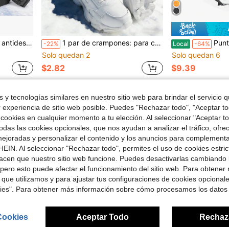
ar, hacer senderismo y nieve en invierno
1 par de crampones: para caminar en la nieve, picos de crampones fáciles de poner y quitar con agarre antideslizante y resistente a la nieve. Crampones con 7 picos de acero que se ajustan a zapatos/botas, ideales para senderismo, caminatas invernales, escalada en roca y pesca en hielo/nieve (mejora la tracción)
Puntas antideslizantes para raq
-22%
Local
-64%
Solo quedan 2
Solo quedan 6
$2.82
$9.39
 y tecnologías similares en nuestro sitio web para brindar el servicio qu
1
Total de 1 páginas
r experiencia de sitio web posible. Puedes "Rechazar todo", "Aceptar t
 cookies en cualquier momento a tu elección. Al seleccionar "Aceptar to
das las cookies opcionales, que nos ayudan a analizar el tráfico, ofre
ejoradas y personalizar el contenido y los anuncios para complementa
EIN. Al seleccionar "Rechazar todo", permites el uso de cookies estri
acen que nuestro sitio web funcione. Puedes desactivarlas cambiando 
pero esto puede afectar el funcionamiento del sitio web. Para obtener
 que utilizamos y para ajustar tus configuraciones de cookies opcional
kies". Para obtener más información sobre cómo procesamos los datos
Cookies
Aceptar Todo
Rechaz