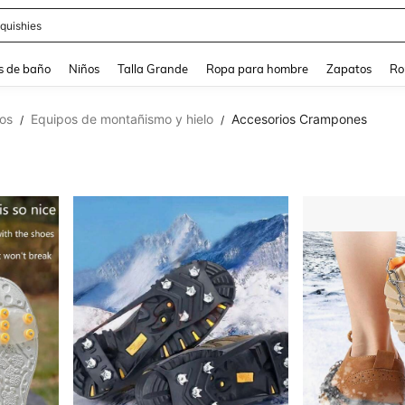
quishies
s de baño
Niños
Talla Grande
Ropa para hombre
Zapatos
Ro
os
Equipos de montañismo y hielo
Accesorios Crampones
/
/