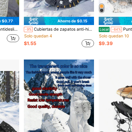
e $0.77
Ahorro de $0.15
artículos de montañismo con garras anti-patinaje
Cubiertas de zapatos anti-hielo con garras, crampones de acero con púas, púas no desmontables, cubiertas de zapatos antideslizantes y resistentes al desgaste para exteriores, escalada en hielo, escalada en montaña antideslizante, opcional de 5 dientes, 8 dientes, 10 dientes, adecuado para nieve, hielo, lodo, pesca
Puntas antideslizantes para raq
-9%
Local
-64%
Solo quedan 4
Solo quedan 10
$1.55
$9.39