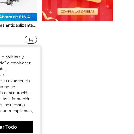
Ahorro de $16.41
uetas de nieve, de acero inoxidable de 8 dientes, para hielo y nieve, con tracción antideslizante para invierno.
e solicitas y
odo" o establecer
do",
cer
r tu experiencia
ctamente
la configuración
 más información
es, selecciona
 que recopilamos,
ar Todo