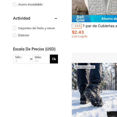
Acero Inoxidable
Actividad
Ahorro d
1 par de Cubiertas antideslizantes invisibles para zapatos de patinaje al aire libre para hombres, mujeres y personas mayores, 
-24%
Deportes de hielo y nieve.
$2.43
Exterior
con cupón
Escala De Precios (USD)
Mín.:
Máx:
Ok